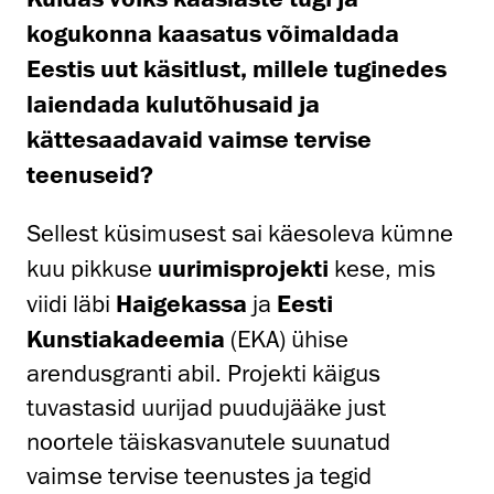
kogukonna kaasatus võimaldada
Eestis uut käsitlust, millele tuginedes
laiendada kulutõhusaid ja
kättesaadavaid vaimse tervise
teenuseid?
Sellest küsimusest sai käesoleva kümne
kuu pikkuse
uurimisprojekti
kese, mis
viidi läbi
Haigekassa
ja
Eesti
Kunstiakadeemia
(EKA) ühise
arendusgranti abil. Projekti käigus
tuvastasid uurijad puudujääke just
noortele täiskasvanutele suunatud
vaimse tervise teenustes ja tegid