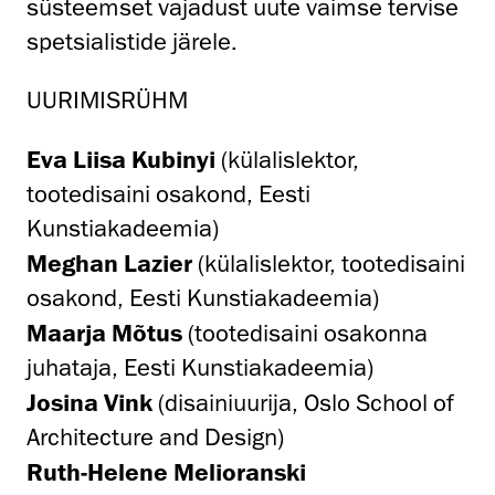
süsteemset vajadust uute vaimse tervise
spetsialistide järele.
UURIMISRÜHM
Eva Liisa Kubinyi
(külalislektor,
tootedisaini osakond, Eesti
Kunstiakadeemia)
Meghan Lazier
(külalislektor, tootedisaini
osakond, Eesti Kunstiakadeemia)
Maarja Mõtus
(tootedisaini osakonna
juhataja, Eesti Kunstiakadeemia)
Josina Vink
(disainiuurija, Oslo School of
Architecture and Design)
Ruth-Helene Melioranski