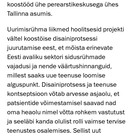
koostööd ühe perearstikeskusega ühes
Tallinna asumis.
Uurimisrühma liikmed hoolitsesid projekti
vältel koostöise disainiprotsessi
juurutamise eest, et mõista erinevate
Eesti avaliku sektori sidusrühmade
vajadusi ja nende väärtushinnanguid,
millest saaks uue teenuse loomise
alguspunkt. Disainiprotsess ja teenuse
kontseptsioon võtab arvesse asjaolu, et
patsientide võimestamisel saavad nad
oma heaolu nimel võtta rohkem vastutust
ja seeläbi kanda olulist rolli vaimse tervise
teenustes osalemises. Sellist uut