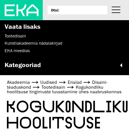
Vaata lisaks
Tootedisain
Kunstiakadeemia nädalakirjad
EKA meedias
Kategooriad
Akadeemia
Uudised
Erialad
Disaini­­
teaduskond
Tootedisain
Kogukondliku
hoolitsuse tingimuste tuvastamine ühes naabruskonnas
KOGUKONDLIK
HOOLITSUSE