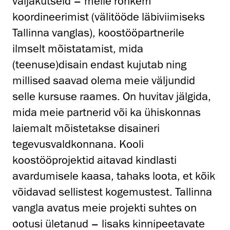
väljakutseid – meile rohkem
koordineerimist (välitööde läbiviimiseks
Tallinna vanglas), koostööpartnerile
ilmselt mõistatamist, mida
(teenuse)disain endast kujutab ning
millised saavad olema meie väljundid
selle kursuse raames. On huvitav jälgida,
mida meie partnerid või ka ühiskonnas
laiemalt mõistetakse disaineri
tegevusvaldkonnana. Kooli
koostööprojektid aitavad kindlasti
avardumisele kaasa, tahaks loota, et kõik
võidavad sellistest kogemustest. Tallinna
vangla avatus meie projekti suhtes on
ootusi ületanud – lisaks kinnipeetavate