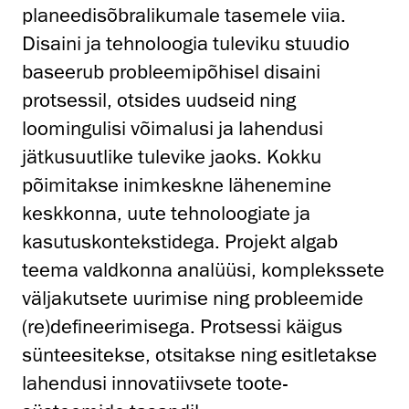
planeedisõbralikumale tasemele viia.
Disaini ja tehnoloogia tuleviku stuudio
baseerub probleemipõhisel disaini
protsessil, otsides uudseid ning
loomingulisi võimalusi ja lahendusi
jätkusuutlike tulevike jaoks. Kokku
põimitakse inimkeskne lähenemine
keskkonna, uute tehnoloogiate ja
kasutuskontekstidega. Projekt algab
teema valdkonna analüüsi, komplekssete
väljakutsete uurimise ning probleemide
(re)defineerimisega. Protsessi käigus
sünteesitekse, otsitakse ning esitletakse
lahendusi innovatiivsete toote-