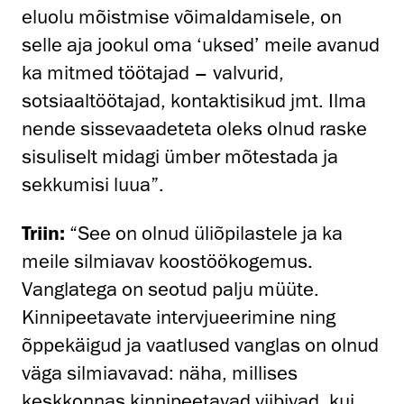
eluolu mõistmise võimaldamisele, on
selle aja jookul oma ‘uksed’ meile avanud
ka mitmed töötajad – valvurid,
sotsiaaltöötajad, kontaktisikud jmt. Ilma
nende sissevaadeteta oleks olnud raske
sisuliselt midagi ümber mõtestada ja
sekkumisi luua”.
Triin:
“See on olnud üliõpilastele ja ka
meile silmiavav koostöökogemus.
Vanglatega on seotud palju müüte.
Kinnipeetavate intervjueerimine ning
õppekäigud ja vaatlused vanglas on olnud
väga silmiavavad: näha, millises
keskkonnas kinnipeetavad viibivad, kui