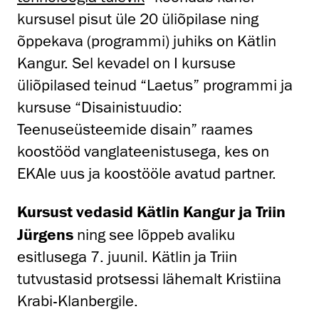
kursusel pisut üle 20 üliõpilase ning
õppekava (programmi) juhiks on Kätlin
Kangur. Sel kevadel on I kursuse
üliõpilased teinud “Laetus” programmi ja
kursuse “Disainistuudio:
Teenuseüsteemide disain” raames
koostööd vanglateenistusega, kes on
EKAle uus ja koostööle avatud partner.
Kursust vedasid Kätlin Kangur ja Triin
Jürgens
ning see lõppeb avaliku
esitlusega 7. juunil. Kätlin ja Triin
tutvustasid protsessi lähemalt Kristiina
Krabi-Klanbergile.