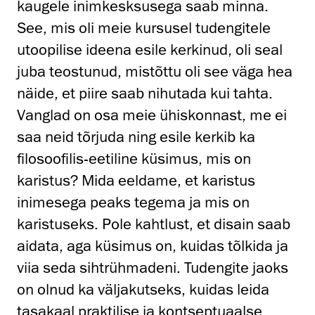
kaugele inimkesksusega saab minna.
See, mis oli meie kursusel tudengitele
utoopilise ideena esile kerkinud, oli seal
juba teostunud, mistõttu oli see väga hea
näide, et piire saab nihutada kui tahta.
Vanglad on osa meie ühiskonnast, me ei
saa neid tõrjuda ning esile kerkib ka
filosoofilis-eetiline küsimus, mis on
karistus? Mida eeldame, et karistus
inimesega peaks tegema ja mis on
karistuseks. Pole kahtlust, et disain saab
aidata, aga küsimus on, kuidas tõlkida ja
viia seda sihtrühmadeni. Tudengite jaoks
on olnud ka väljakutseks, kuidas leida
tasakaal praktilise ja kontseptuaalse