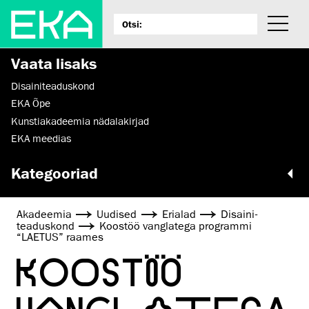
Vaata lisaks
Disaini­­teaduskond
EKA Õpe
Kunstiakadeemia nädalakirjad
EKA meedias
Kategooriad
Akadeemia
Uudised
Erialad
Disaini­­
teaduskond
Koostöö vanglatega programmi
“LAETUS” raames
KOOSTÖÖ