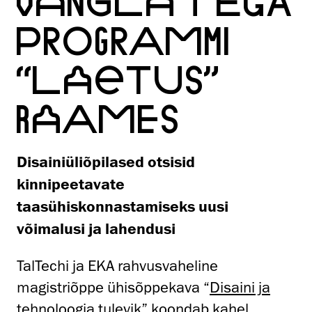
VANGLATEGA
PROGRAMMI
“LAETUS”
RAAMES
D
isainiüliõpilased otsisid
kinnipeetavate
taasühiskonnastamiseks uusi
võimalusi ja lahendusi
TalTechi ja EKA rahvusvaheline
magistriõppe ühisõppekava “
Disaini ja
tehnoloogia tulevik
” koondab kahel