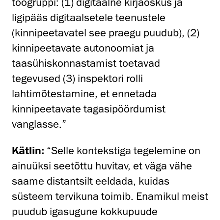
töögruppi: (1) digitaalne kirjaoskus ja
ligipääs digitaalsetele teenustele
(kinnipeetavatel see praegu puudub), (2)
kinnipeetavate autonoomiat ja
taasühiskonnastamist toetavad
tegevused (3) inspektori rolli
lahtimõtestamine, et ennetada
kinnipeetavate tagasipöördumist
vanglasse.”
Kätlin:
“Selle kontekstiga tegelemine on
ainuüksi seetõttu huvitav, et väga vähe
saame distantsilt eeldada, kuidas
süsteem tervikuna toimib. Enamikul meist
puudub igasugune kokkupuude