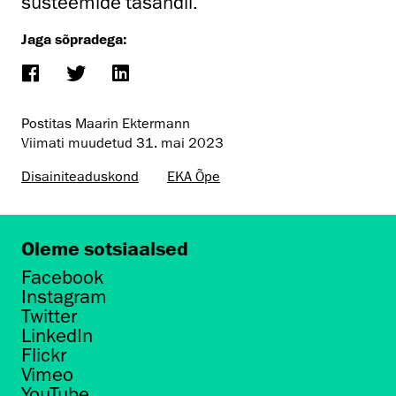
süsteemide tasandil.
Jaga sõpradega:
Postitas Maarin Ektermann
Viimati muudetud
31. mai 2023
Disaini­­teaduskond
EKA Õpe
Oleme sotsiaalsed
Facebook
Instagram
Twitter
LinkedIn
Flickr
Vimeo
YouTube