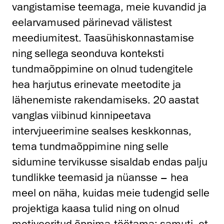
vangistamise teemaga, meie kuvandid ja
eelarvamused pärinevad välistest
meediumitest. Taasühiskonnastamise
ning sellega seonduva konteksti
tundmaõppimine on olnud tudengitele
hea harjutus erinevate meetodite ja
lähenemiste rakendamiseks. 20 aastat
vanglas viibinud kinnipeetava
intervjueerimine sealses keskkonnas,
tema tundmaõppimine ning selle
sidumine tervikusse sisaldab endas palju
tundlikke teemasid ja nüansse – hea
meel on näha, kuidas meie tudengid selle
projektiga kaasa tulid ning on olnud
motiveeritud õppima-töötama; samuti, et