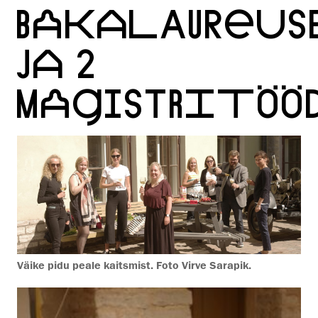
BAKALAUREUS
JA 2
MAGISTRITÖÖ
Väike pidu peale kaitsmist. Foto Virve Sarapik.