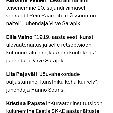
teisenemine 20. sajandi viimasel
veerandil Rein Raamatu režissööritöö
näitel”, juhendaja Virve Sarapik.
Eliis Vaino
“1919. aasta eesti kunsti
ülevaatenäitus ja selle retseptsioon
kultuurimälu ning kaanoni kontekstis”,
juhendaja: Virve Sarapik.
Liis Pajuväli
“Jõuvahekordade
paljastamine: kunstniku keha kui relv”,
juhendaja Hanno Soans.
Kristina Papstel
“Kuraatoriinstitutsiooni
kujunemine Eestis SKKE aastanäituste