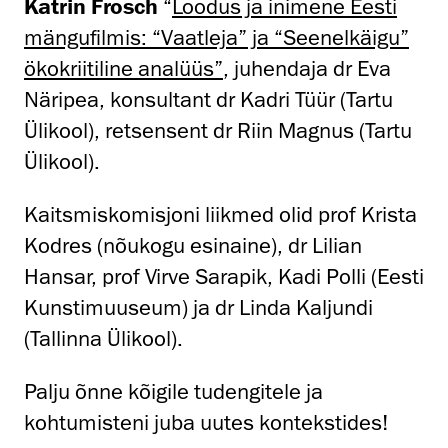
Katrin Frosch
“
Loodus ja inimene Eesti
mängufilmis: “Vaatleja” ja “Seenelkäigu”
ökokriitiline analüüs”
, juhendaja dr Eva
Näripea, konsultant dr Kadri Tüür (Tartu
Ülikool), retsensent dr Riin Magnus (Tartu
Ülikool).
Kaitsmiskomisjoni liikmed olid prof Krista
Kodres (nõukogu esinaine), dr Lilian
Hansar, prof Virve Sarapik, Kadi Polli (Eesti
Kunstimuuseum) ja dr Linda Kaljundi
(Tallinna Ülikool).
Palju õnne kõigile tudengitele ja
kohtumisteni juba uutes kontekstides!