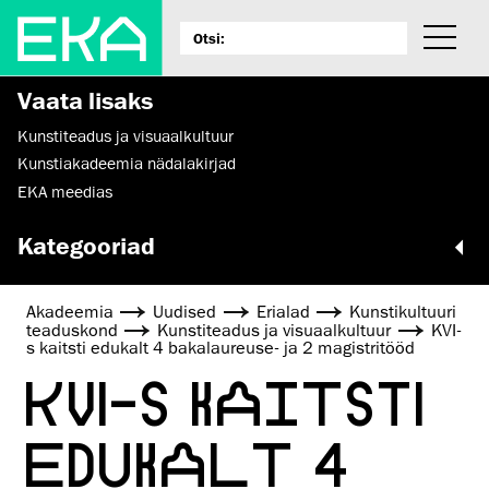
Vaata lisaks
Kunstiteadus ja visuaalkultuur
Kunstiakadeemia nädalakirjad
EKA meedias
Kategooriad
Akadeemia
Uudised
Erialad
Kunsti­kultuuri
teaduskond
Kunstiteadus ja visuaalkultuur
KVI-
s kaitsti edukalt 4 bakalaureuse- ja 2 magistritööd
KVI-S KAITSTI
EDUKALT 4