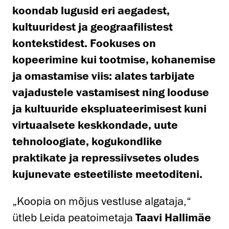
koondab lugusid eri aegadest,
kultuuridest ja geograafilistest
kontekstidest. Fookuses on
kopeerimine kui tootmise, kohanemise
ja omastamise viis: alates tarbijate
vajadustele vastamisest ning looduse
ja kultuuride ekspluateerimisest kuni
virtuaalsete keskkondade, uute
tehnoloogiate, kogukondlike
praktikate ja repressiivsetes oludes
kujunevate esteetiliste meetoditeni.
„Koopia on mõjus vestluse algataja,“
ütleb Leida peatoimetaja
Taavi Hallimäe