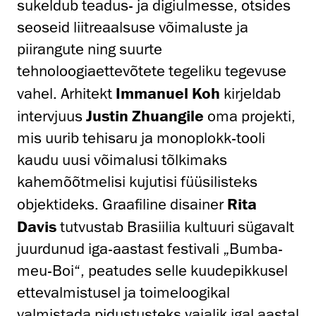
sukeldub teadus- ja digiulmesse, otsides
seoseid liitreaalsuse võimaluste ja
piirangute ning suurte
tehnoloogiaettevõtete tegeliku tegevuse
vahel. Arhitekt
Immanuel Koh
kirjeldab
intervjuus
Justin Zhuangile
oma projekti,
mis uurib tehisaru ja monoplokk-tooli
kaudu uusi võimalusi tõlkimaks
kahemõõtmelisi kujutisi füüsilisteks
objektideks. Graafiline disainer
Rita
Davis
tutvustab Brasiilia kultuuri sügavalt
juurdunud iga-aastast festivali „Bumba-
meu-Boi“, peatudes selle kuudepikkusel
ettevalmistusel ja toimeloogikal
valmistada pidustusteks vajalik igal aastal