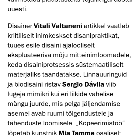
uuesti.
Disainer
Vitali Valtaneni
artikkel vaatleb
kriitiliselt inimkeskset disanipraktikat,
tuues esile disaini ajalooliselt
ekspluateeriva mõju mitteinimloomadele,
keda disainiprotsessis süstemaatiliselt
materjaliks taandatakse. Linnauuringuid
ja biodisaini ristav
Sergio Dávila
viib
lugeja mimikri kui eri liikide vahelise
mängu juurde, mis pelga jäljendamise
asemel avab ruumi tõlgendustele ja
tähenduste loomisele. „Kopeerimistöö“
lõpetab kunstnik
Mia Tamme
osaliselt