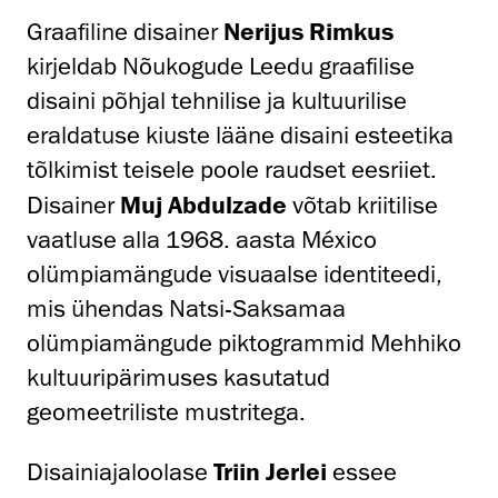
Graafiline disainer
Nerijus Rimkus
kirjeldab Nõukogude Leedu graafilise
disaini põhjal tehnilise ja kultuurilise
eraldatuse kiuste lääne disaini esteetika
tõlkimist teisele poole raudset eesriiet.
Disainer
Muj Abdulzade
võtab kriitilise
vaatluse alla 1968. aasta México
olümpiamängude visuaalse identiteedi,
mis ühendas Natsi-Saksamaa
olümpiamängude piktogrammid Mehhiko
kultuuripärimuses kasutatud
geomeetriliste mustritega.
Disainiajaloolase
Triin Jerlei
essee