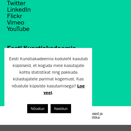
Twitter
LinkedIn
Flickr
Vimeo
YouTube
Eesti Kunstiakadeemia
Põhja puiestee 7
Eesti Kunstiakadeemia koduleht kasutab
Tallinn 10412
küpsiseid, et koguda meie kasutajate
kohta statistikat ning pakkuda
artun@artun.ee
külastajatele parimat kogemust. Kas
+372 6267301
nõustute küpsiste kasutamisega?
Loe
veel
.
Liitu uudiskirjaga!
Nõustun
Keeldun
Kasutustingimused ja
Artun.ee 2024
privaatsuspoliitika