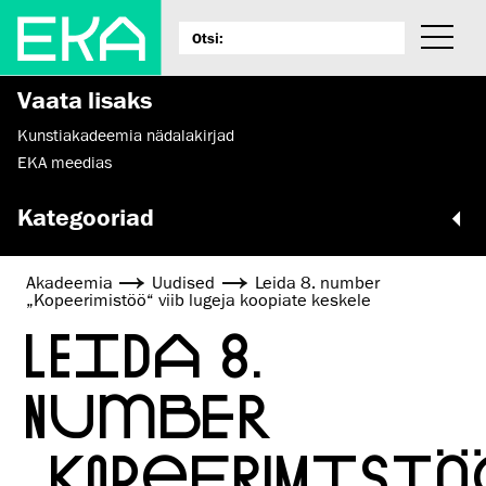
Vaata lisaks
Kunstiakadeemia nädalakirjad
EKA meedias
Kategooriad
Akadeemia
Uudised
Leida 8. number
„Kopeerimistöö“ viib lugeja koopiate keskele
LEIDA 8.
NUMBER
„KOPEERIMISTÖ