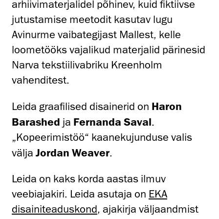
arhiivimaterjalidel põhinev, kuid fiktiivse
jutustamise meetodit kasutav lugu
Avinurme vaibategijast Mallest, kelle
loometööks vajalikud materjalid pärinesid
Narva tekstiilivabriku Kreenholm
vahenditest.
Leida graafilised disainerid on
Haron
Barashed
ja
Fernanda Saval
.
„Kopeerimistöö“ kaanekujunduse valis
välja
Jordan Weaver
.
Leida on kaks korda aastas ilmuv
veebiajakiri. Leida asutaja on
EKA
disainiteaduskond
, ajakirja väljaandmist