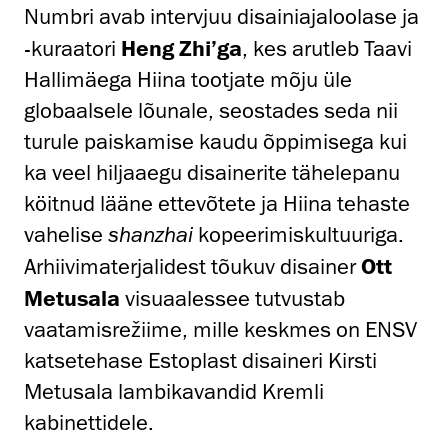
Numbri avab intervjuu disainiajaloolase ja
-kuraatori
Heng Zhi’ga
, kes arutleb Taavi
Hallimäega Hiina tootjate mõju üle
globaalsele lõunale, seostades seda nii
turule paiskamise kaudu õppimisega kui
ka veel hiljaaegu disainerite tähelepanu
köitnud lääne ettevõtete ja Hiina tehaste
vahelise
shanzhai
kopeerimiskultuuriga.
Arhiivimaterjalidest tõukuv disainer
Ott
Metusala
visuaalessee tutvustab
vaatamisrežiime, mille keskmes on ENSV
katsetehase Estoplast disaineri Kirsti
Metusala lambikavandid Kremli
kabinettidele.