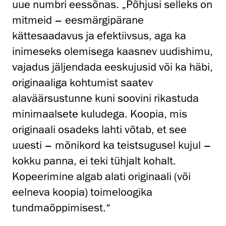
uue numbri eessõnas. „Põhjusi selleks on
mitmeid – eesmärgipärane
kättesaadavus ja efektiivsus, aga ka
inimeseks olemisega kaasnev uudishimu,
vajadus jäljendada eeskujusid või ka häbi,
originaaliga kohtumist saatev
alaväärsustunne kuni soovini rikastuda
minimaalsete kuludega. Koopia, mis
originaali osadeks lahti võtab, et see
uuesti – mõnikord ka teistsugusel kujul –
kokku panna, ei teki tühjalt kohalt.
Kopeerimine algab alati originaali (või
eelneva koopia) toimeloogika
tundmaõppimisest.“