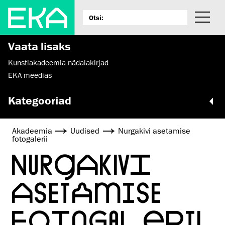
Vaata lisaks
Kunstiakadeemia nädalakirjad
EKA meedias
Kategooriad
Akadeemia
Uudised
Nurgakivi asetamise
fotogalerii
NURGAKIVI
ASETAMISE
FOTOGALERII