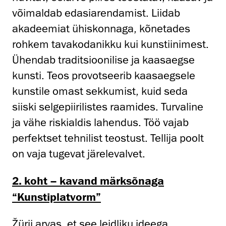
võimaldab edasiarendamist. Liidab
akadeemiat ühiskonnaga, kõnetades
rohkem tavakodanikku kui kunstiinimest.
Ühendab traditsioonilise ja kaasaegse
kunsti. Teos provotseerib kaasaegsele
kunstile omast sekkumist, kuid seda
siiski selgepiirilistes raamides. Turvaline
ja vähe riskialdis lahendus. Töö vajab
perfektset tehnilist teostust. Tellija poolt
on vaja tugevat järelevalvet.
2. koht – kavand märksõnaga
“Kunstiplatvorm”
Žürii arvas, et see leidliku ideega