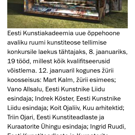
Eesti Kunstiakadeemia uue õppehoone
avaliku ruumi kunstiteose tellimise
konkursile laekus tähtajaks, 8. jaanuariks,
19 tööd, millest kõik kvalifitseerusid
võistlema. 12. jaanuaril kogunes žürii
koosseisus: Mart Kalm, žürii esimees;
Vano Allsalu, Eesti Kunstnike Liidu
esindaja; Indrek Köster, Eesti Kunstnike
Liidu esindaja; Koit Ojaliiv, Kuu arhitektid;
Triin Ojari, Eesti Kunstiteadlaste ja
Kuraatorite Ühingu esindaja; Ingrid Ruudi,