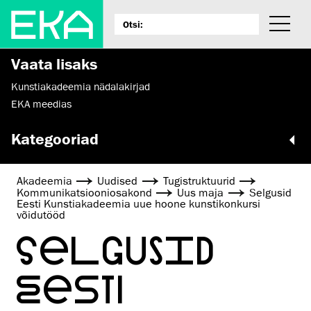
Vaata lisaks
Kunstiakadeemia nädalakirjad
EKA meedias
Kategooriad
Akadeemia
Uudised
Tugistruktuurid
Kommunikatsiooniosakond
Uus maja
Selgusid
Eesti Kunstiakadeemia uue hoone kunstikonkursi
võidutööd
SELGUSID
EESTI