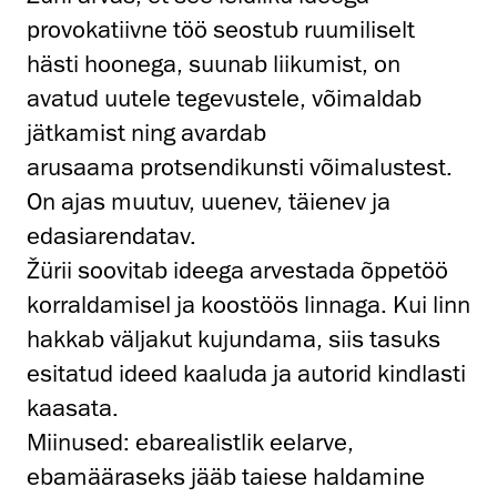
provokatiivne töö seostub ruumiliselt
hästi hoonega, suunab liikumist, on
avatud uutele tegevustele, võimaldab
jätkamist ning avardab
arusaama protsendikunsti võimalustest.
On ajas muutuv, uuenev, täienev ja
edasiarendatav.
Žürii soovitab ideega arvestada õppetöö
korraldamisel ja koostöös linnaga. Kui linn
hakkab väljakut kujundama, siis tasuks
esitatud ideed kaaluda ja autorid kindlasti
kaasata.
Miinused: ebarealistlik eelarve,
ebamääraseks jääb taiese haldamine