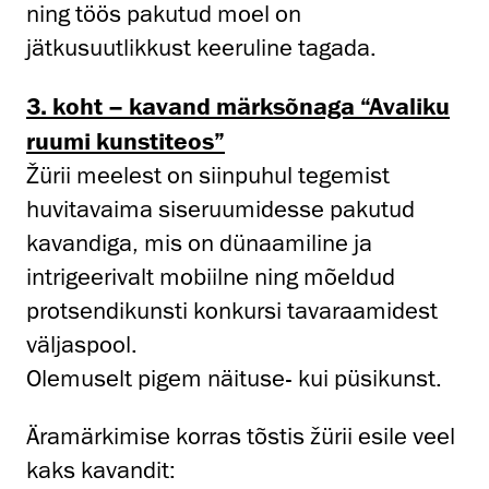
ning töös pakutud moel on
jätkusuutlikkust keeruline tagada.
3. koht – kavand märksõnaga “Avaliku
ruumi kunstiteos”
Žürii meelest on siinpuhul tegemist
huvitavaima siseruumidesse pakutud
kavandiga, mis on dünaamiline ja
intrigeerivalt mobiilne ning mõeldud
protsendikunsti konkursi tavaraamidest
väljaspool.
Olemuselt pigem näituse- kui püsikunst.
Äramärkimise korras tõstis žürii esile veel
kaks kavandit: