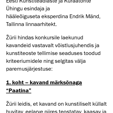
Eesti Kunstiteadlaste ja Kuraatorite
Ühingu esindaja ja
hääleõiguseta eksperdina Endrik Mänd,
Tallinna linnaarhitekt.
Žürii hindas konkursile laekunud
kavandeid vastavalt võistlusjuhendis ja
kunstiteoste tellimise seaduses toodud
kriteeriumidele ning selgitas välja
paremusjärjestuse:
1. koht – kavand märksõnaga
“Paatina”
Žürii leidis, et kavand on kunstiliselt küllalt
huvitav, eelarve piires teostatav, kaasav ja