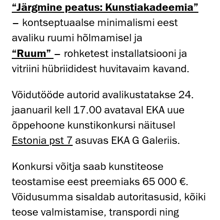
“Järgmine peatus: Kunstiakadeemia”
– kontseptuaalse minimalismi eest
avaliku ruumi hõlmamisel ja
“Ruum”
– rohketest installatsiooni ja
vitriini hübriididest huvitavaim kavand.
Võidutööde autorid avalikustatakse 24.
jaanuaril kell 17.00 avataval EKA uue
õppehoone kunstikonkursi näitusel
Estonia pst 7
asuvas EKA G Galeriis.
Konkursi võitja saab kunstiteose
teostamise eest preemiaks 65 000 €.
Võidusumma sisaldab autoritasusid, kõiki
teose valmistamise, transpordi ning