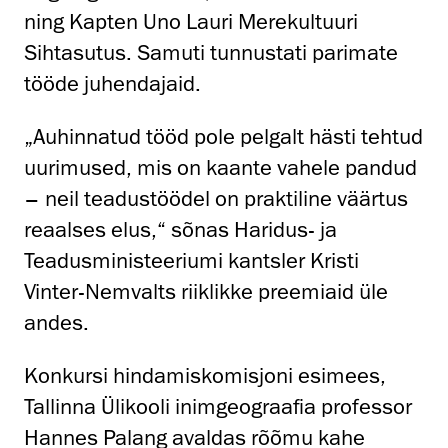
ning Kapten Uno Lauri Merekultuuri
Sihtasutus. Samuti tunnustati parimate
tööde juhendajaid.
„Auhinnatud tööd pole pelgalt hästi tehtud
uurimused, mis on kaante vahele pandud
– neil teadustöödel on praktiline väärtus
reaalses elus,“ sõnas Haridus- ja
Teadusministeeriumi kantsler Kristi
Vinter-Nemvalts riiklikke preemiaid üle
andes.
Konkursi hindamiskomisjoni esimees,
Tallinna Ülikooli inimgeograafia professor
Hannes Palang avaldas rõõmu kahe