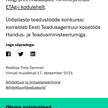
ETAg-i kodulehelt
.
Üliõpilaste teadustööde konkurssi
korraldab Eesti Teadusagentuur koostöös
Haridus- ja Teadusministeeriumiga.
Jaga sõpradega:
Postitas Tiina Tammet
Viimati muudetud
17. detsember 2021
Arhitektuur ja linnaplaneerimine
Arhitektuuri­teaduskond
Oleme sotsiaalsed