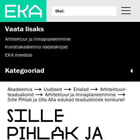
Vaata lisaks
Arhitektuur ja linnaplaneerimine
Kunstiakadeemia nädalakirjad
EKA meedias
Kategooriad
Akadeemia
Uudised
Erialad
Arhitektuuri­
teaduskond
Arhitektuur ja linnaplaneerimine
Sille Pihlak ja Ulla Alla edukad teadustööde konkursil
SILLE
PIHLAK JA