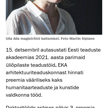
Ulla Alla magistritöö kaitsmisel. Foto Martin Siplane
15. detsembril autasustati Eesti teaduste
akadeemias 2021. aasta parimaid
üliõpilaste teadustöid
.
EKA
arhitektuuriteaduskonnast hinnati
preemia vääriliseks kaks
humanitaarteaduste ja kunstide
valdkonna tööd.
Doktoritööde astmes pälvis 3. preemia