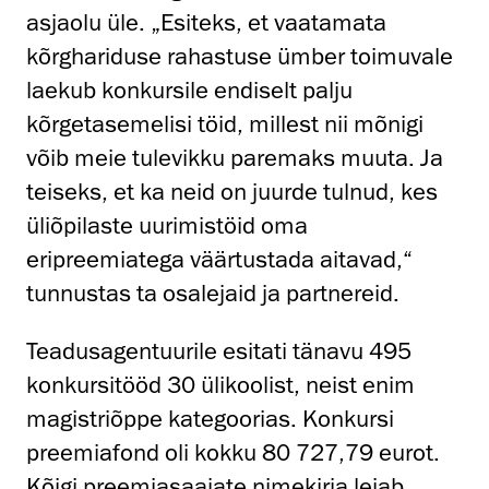
asjaolu üle. „Esiteks, et vaatamata
kõrghariduse rahastuse ümber toimuvale
laekub konkursile endiselt palju
kõrgetasemelisi töid, millest nii mõnigi
võib meie tulevikku paremaks muuta. Ja
teiseks, et ka neid on juurde tulnud, kes
üliõpilaste uurimistöid oma
eripreemiatega väärtustada aitavad,“
tunnustas ta osalejaid ja partnereid.
Teadusagentuurile esitati tänavu 495
konkursitööd 30 ülikoolist, neist enim
magistriõppe kategoorias. Konkursi
preemiafond oli kokku 80 727,79 eurot.
Kõigi preemiasaajate nimekirja leiab