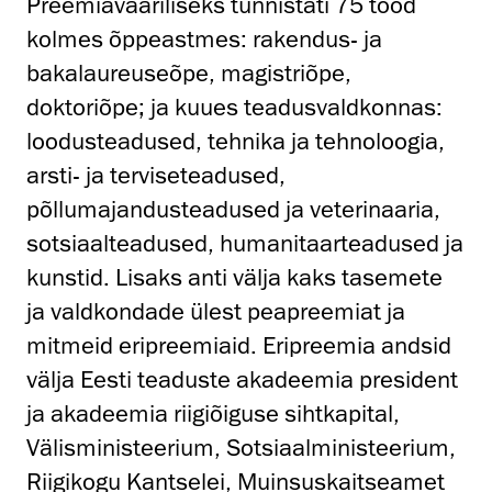
Preemiavääriliseks tunnistati 75 tööd
kolmes õppeastmes: rakendus- ja
bakalaureuseõpe, magistriõpe,
doktoriõpe; ja kuues teadusvaldkonnas:
loodusteadused, tehnika ja tehnoloogia,
arsti- ja terviseteadused,
põllumajandusteadused ja veterinaaria,
sotsiaalteadused, humanitaarteadused ja
kunstid. Lisaks anti välja kaks tasemete
ja valdkondade ülest peapreemiat ja
mitmeid eripreemiaid. Eripreemia andsid
välja Eesti teaduste akadeemia president
ja akadeemia riigiõiguse sihtkapital,
Välisministeerium, Sotsiaalministeerium,
Riigikogu Kantselei, Muinsuskaitseamet