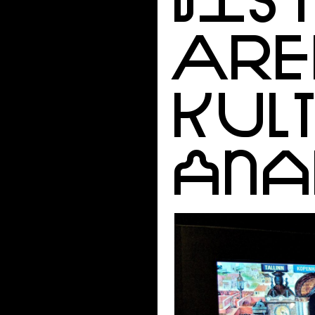
ARE
KUL
ANA