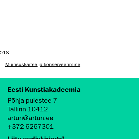
2018
Muinsus­kaitse ja konserveerimine
Eesti Kunstiakadeemia
Põhja puiestee 7
Tallinn 10412
artun@artun.ee
+372 6267301
Liitu uudiskirjaga!