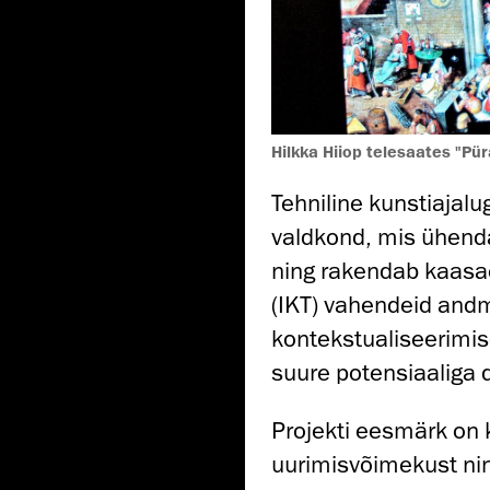
Hilkka Hiiop telesaates "Pür
Tehniline kunstiajalu
valdkond, mis ühend
ning rakendab kaasa
(IKT) vahendeid andm
kontekstualiseerimise
suure potensiaaliga di
Projekti eesmärk on 
uurimisvõimekust nin