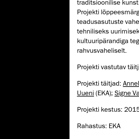
traditsioonilise kun
Projekti lõppeesmärgi
teadusasutuste vahel
tehniliseks uurimisek
kultuuripärandiga teg
rahvusvaheliselt.
Projekti vastutav täit
Projekti täitjad:
Annel
Uueni
(EKA);
Signe V
Projekti kestus: 20
Rahastus: EKA