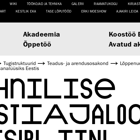
WIKI
TÖÖKOJAD JA TEHNIKA
GALERII
RAAMATUKOGU
KIRJAS
ART
KESTLIK EKA
TASE LÕPUTÖÖD
ERKI MOESHOW
AJAKIRI LEIDA
Akadeemia
Koostöö 
Õppetöö
Avatud a
Tugistruktuurid
Teadus- ja arendusosakond
Lõppenud
analüüsiks Eestis
NILISE
STIAJALOO
SIPLIINI