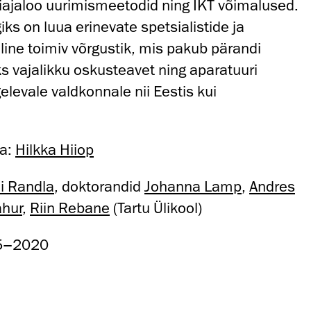
stiajaloo uurimismeetodid ning IKT võimalused.
ks on luua erinevate spetsialistide ja
ine toimiv võrgustik, mis pakub pärandi
s vajalikku oskusteavet ning aparatuuri
elevale valdkonnale nii Eestis kui
ja:
Hilkka Hiiop
i Randla
, doktorandid
Johanna Lamp
,
Andres
ahur
,
Riin Rebane
(Tartu Ülikool)
15−2020