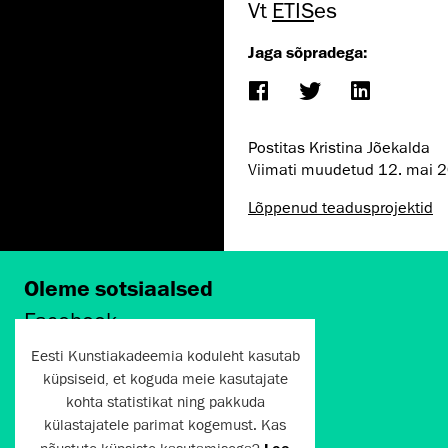
Vt
ETIS
es
Jaga sõpradega:
Postitas Kristina Jõekalda
Viimati muudetud
12. mai 
Lõppenud teadusprojektid
Oleme sotsiaalsed
Facebook
Instagram
Eesti Kunstiakadeemia koduleht kasutab
Twitter
küpsiseid, et koguda meie kasutajate
LinkedIn
kohta statistikat ning pakkuda
Flickr
külastajatele parimat kogemust. Kas
Vimeo