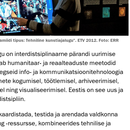
amiidi tipus: Tehniline kunstiajalugu". ETV 2012. Foto: ERR
gu on interdistsiplinaarne pärandi uurimise
ab humanitaar- ja reaalteaduste meetodid
egseid info- ja kommunikatsioonitehnoloogia
ete kogumisel, töötlemisel, arhiveerimisel,
l ning visualiseerimisel. Eestis on see uus ja
stsipliin.
kaardistada, testida ja arendada valdkonna
g -ressursse, kombineerides tehnilise ja