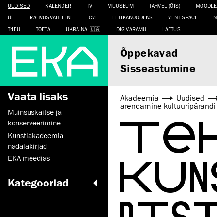
UUDISED
KALENDER
TV
MUUSEUM
TAHVEL (ÕIS)
MOODLE
ÜE
RAHVUSVAHELINE
CVI
EETIKAKOODEKS
VENT SPACE
N
T4EU
TOETA
UKRAINA
DIGIVARAMU
LAETUS
Õppekavad
Sisseastumine
Vaata lisaks
Akadeemia
Uudised
arendamine kultuuripärandi 
Muinsus­kaitse ja
TEH
konserveerimine
Kunstiakadeemia
nädalakirjad
KUN
EKA meedias
Kategooriad
DIST