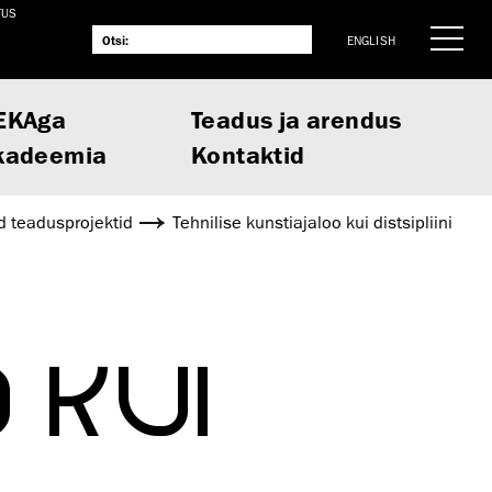
TUS
ENGLISH
EKAga
Teadus ja arendus
kadeemia
Kontaktid
 teadusprojektid
Tehnilise kunstiajaloo kui distsipliini
 KUI