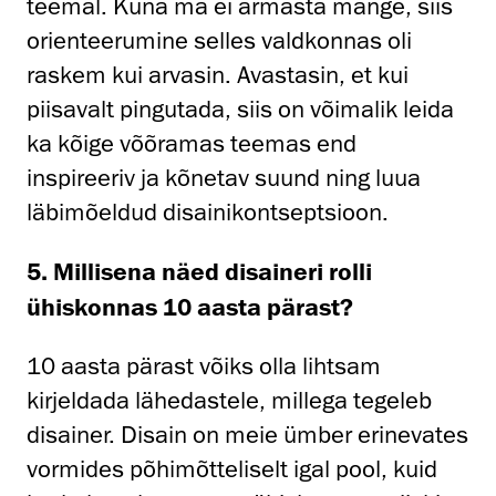
teemal. Kuna ma ei armasta mänge, siis
orienteerumine selles valdkonnas oli
raskem kui arvasin. Avastasin, et kui
piisavalt pingutada, siis on võimalik leida
ka kõige võõramas teemas end
inspireeriv ja kõnetav suund ning luua
läbimõeldud disainikontseptsioon.
5. Millisena näed disaineri rolli
ühiskonnas 10 aasta pärast?
10 aasta pärast võiks olla lihtsam
kirjeldada lähedastele, millega tegeleb
disainer. Disain on meie ümber erinevates
vormides põhimõtteliselt igal pool, kuid