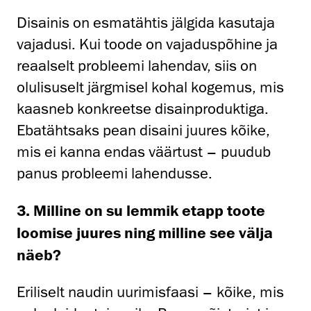
Disainis on esmatähtis jälgida kasutaja
vajadusi. Kui toode on vajaduspõhine ja
reaalselt probleemi lahendav, siis on
olulisuselt järgmisel kohal kogemus, mis
kaasneb konkreetse disainproduktiga.
Ebatähtsaks pean disaini juures kõike,
mis ei kanna endas väärtust – puudub
panus probleemi lahendusse.
3. Milline on su lemmik etapp toote
loomise juures ning milline see välja
näeb?
Eriliselt naudin uurimisfaasi – kõike, mis