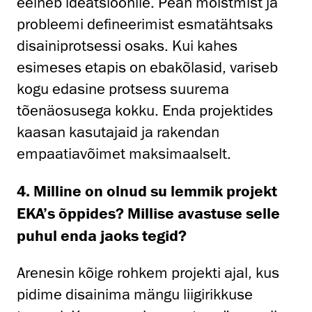
eelneb ideatsioonile. Pean mõistmist ja
probleemi defineerimist esmatähtsaks
disainiprotsessi osaks. Kui kahes
esimeses etapis on ebakõlasid, variseb
kogu edasine protsess suurema
tõenäosusega kokku. Enda projektides
kaasan kasutajaid ja rakendan
empaatiavõimet maksimaalselt.
4. Milline on olnud su lemmik projekt
EKA’s õppides? Millise avastuse selle
puhul enda jaoks tegid?
Arenesin kõige rohkem projekti ajal, kus
pidime disainima mängu liigirikkuse