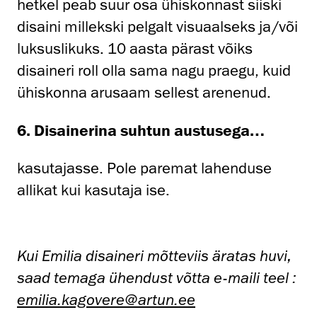
hetkel peab suur osa ühiskonnast siiski
disaini millekski pelgalt visuaalseks ja/või
luksuslikuks. 10 aasta pärast võiks
disaineri roll olla sama nagu praegu, kuid
ühiskonna arusaam sellest arenenud.
6. Disainerina suhtun austusega…
kasutajasse. Pole paremat lahenduse
allikat kui kasutaja ise.
Kui Emilia disaineri mõtteviis äratas huvi,
saad temaga ühendust võtta e-maili teel :
emilia.kagovere@artun.ee