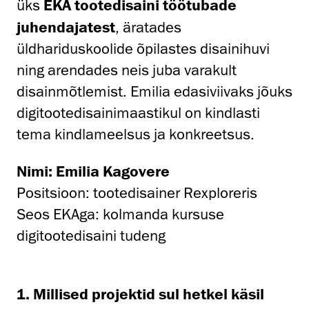
üks
EKA tootedisaini töötubade
juhendajatest
, äratades
üldhariduskoolide õpilastes disainihuvi
ning arendades neis juba varakult
disainmõtlemist. Emilia edasiviivaks jõuks
digitootedisainimaastikul on kindlasti
tema kindlameelsus ja konkreetsus.
Nimi: Emilia Kagovere
Positsioon: tootedisainer Rexploreris
Seos EKAga: kolmanda kursuse
digitootedisaini tudeng
1. Millised projektid sul hetkel käsil