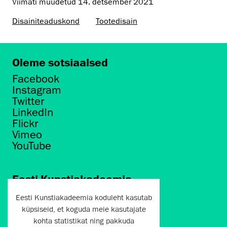
Viimati muudetud
14. detsember 2021
Disaini­­teaduskond
Tootedisain
Oleme sotsiaalsed
Facebook
Instagram
Twitter
LinkedIn
Flickr
Vimeo
YouTube
Eesti Kunstiakadeemia
Põhja puiestee 7
Eesti Kunstiakadeemia koduleht kasutab
Tallinn 10412
küpsiseid, et koguda meie kasutajate
kohta statistikat ning pakkuda
artun@artun.ee