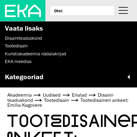
Vaata lisaks
Disaini­­teaduskond
Tootedisain
Kunstiakadeemia nädalakirjad
EKA meedias
Kategooriad
Akadeemia
Uudised
Erialad
Disaini­­
teaduskond
Tootedisain
Tootedisaineri ankeet:
Emilia Kagovere
TOOTEDISAINE