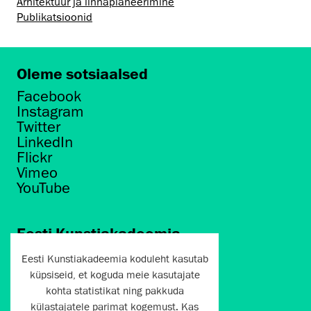
Arhitektuur ja linnaplaneerimine
Publikatsioonid
Oleme sotsiaalsed
Facebook
Instagram
Twitter
LinkedIn
Flickr
Vimeo
YouTube
Eesti Kunstiakadeemia
Põhja puiestee 7
Eesti Kunstiakadeemia koduleht kasutab
Tallinn 10412
küpsiseid, et koguda meie kasutajate
kohta statistikat ning pakkuda
artun@artun.ee
külastajatele parimat kogemust. Kas