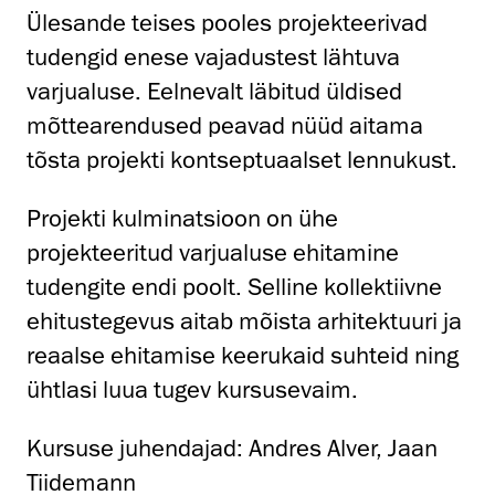
Ülesande teises pooles projekteerivad
tudengid enese vajadustest lähtuva
varjualuse. Eelnevalt läbitud üldised
mõttearendused peavad nüüd aitama
tõsta projekti kontseptuaalset lennukust.
Projekti kulminatsioon on ühe
projekteeritud varjualuse ehitamine
tudengite endi poolt. Selline kollektiivne
ehitustegevus aitab mõista arhitektuuri ja
reaalse ehitamise keerukaid suhteid ning
ühtlasi luua tugev kursusevaim.
Kursuse juhendajad: Andres Alver, Jaan
Tiidemann