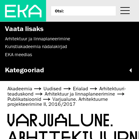
Vaata lisaks
Arhitektuur ja linnaplaneerimine
Kunstiakadeemia nädalakirjad
EKA meedias
Kategooriad
Akadeemia
Uudised
Erialad
Arhitektuuri­
teaduskond
Arhitektuur ja linnaplaneerimine
Publikatsioonid
Varjualune. Arhitektuurne
projekteerimine II, 2016/2017
VARJUALUNE.
ARHITEKTUURN