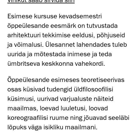
Esimese kursuse kevadsemestri
õppeülesande eesmärk on tutvustada
arhitektuuri tekkimise eeldusi, põhjuseid
ja võimalusi. Ülesannet lahendades tuleb
uurida ja mõtestada inimese ja teda
ümbritseva keskkonna vahekordi.
Õppeülesande esimeses teoretiseerivas
osas küsivad tudengid üldfilosoofilisi
küsimusi, uurivad varjualuste näiteid
maailmas, loevad luuletusi, loovad
koreograafilisi ruume ning jõuavad seeläbi
lõpuks väga isikliku maailmani.