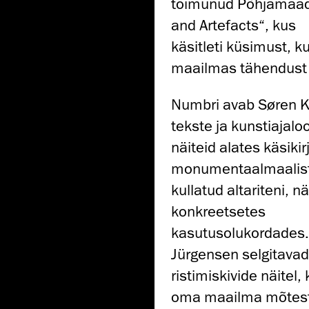
toimunud Põhjamaade
and Artefacts“, kus
käsitleti küsimust, 
maailmas tähendust
Numbri avab Søren Ka
tekste ja kunstiajaloo
näiteid alates käsikir
monumentaalmaalist
kullatud altariteni, 
konkreetsetes
kasutusolukordades.
Jürgensen selgitavad
ristimiskivide näitel
oma maailma mõtesta