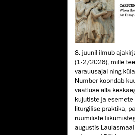
8. juunil ilmub ajak
(1-2/2026), mille te
varauusajal ning küla
Number koondab kuus 
vaatluse alla keskae
kujutiste ja esemet
liturgilise praktika, p
ruumiliste liikumist
augustis Laulasmaal