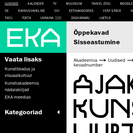
UUDISED
KALENDER
TV
MUUSEUM
TAHVEL (ÕIS)
MOODLE
ÜE
RAHVUSVAHELINE
CVI
EETIKAKOODEKS
VENT SPACE
N
T4EU
TOETA
UKRAINA
DIGIVARAMU
LAETUS
Õppekavad
Sisseastumine
Vaata lisaks
Akadeemia
Uudised
kevadnumber
Kunstiteadus ja
AJAK
visuaalkultuur
Kunstiakadeemia
nädalakirjad
KUN
EKA meedias
Kategooriad
UUR