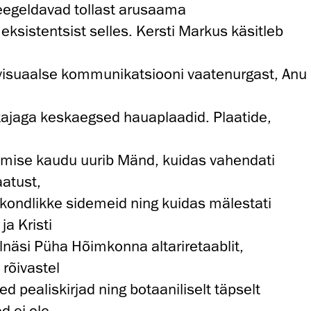
eegeldavad tollast arusaama
eksistentsist selles. Kersti Markus käsitleb
 visuaalse kommunikatsiooni vaatenurgast, Anu
tajaga keskaegsed hauaplaadid. Plaatide,
a
gemise kaudu uurib Mänd, kuidas vahendati
aatust,
ekondlikke sidemeid ning kuidas mälestati
ja Kristi
llnäsi Püha Hõimkonna altariretaablit,
 rõivastel
d pealiskirjad ning botaaniliselt täpselt
d ei ole