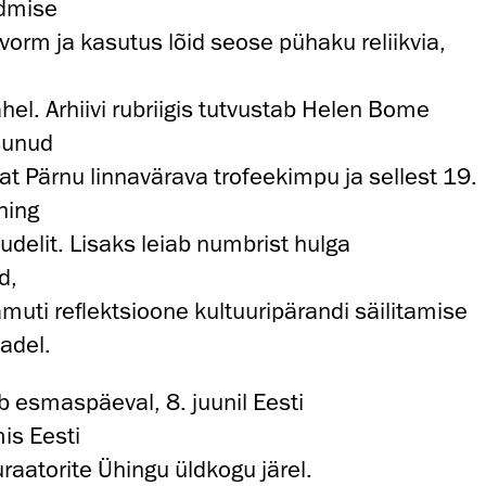
oidmise
orm ja kasutus lõid seose pühaku reliikvia,
el. Arhiivi rubriigis tutvustab Helen Bome
sunud
at Pärnu linnavärava trofeekimpu ja sellest 19.
ning
delit. Lisaks leiab numbrist hulga
d,
muti reflektsioone kultuuripärandi säilitamise
adel.
ub esmaspäeval, 8. juunil Eesti
is Eesti
raatorite Ühingu üldkogu järel.