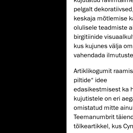
pelgalt dekoratiivsed,
keskaja mõtlemise k
olulisele teadmiste a
birgitiinide visuaalkul
kus kujunes välja oma
vahendada ilmutuste
Artiklikogumit raami
piltide“ idee
edasikestmisest ka h
kujutistele on eri ae
omistatud mitte ainult
Teemanumbrit täien
tõlkeartikkel, kus Cyn