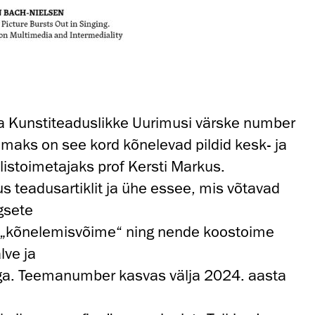
irja Kunstiteaduslikke Uurimusi värske number
emaks on see kord kõnelevad pildid kesk- ja
listoimetajaks prof Kersti Markus.
teadusartiklit ja ühe essee, mis võtavad
gsete
e „kõnelemisvõime“ ning nende koostoime
alve ja
ega. Teemanumber kasvas välja 2024. aasta