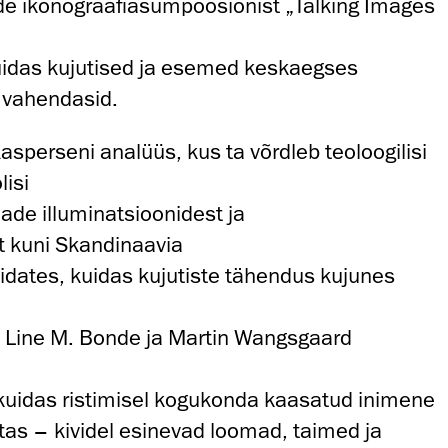
 ikonograafiasümpoosionist „Talking Images
kuidas kujutised ja esemed keskaegses
 vahendasid.
sperseni analüüs, kus ta võrdleb teoloogilisi
lisi
jade illuminatsioonidest ja
 kuni Skandinaavia
näidates, kuidas kujutiste tähendus kujunes
 Line M. Bonde ja Martin Wangsgaard
, kuidas ristimisel kogukonda kaasatud inimene
s – kividel esinevad loomad, taimed ja