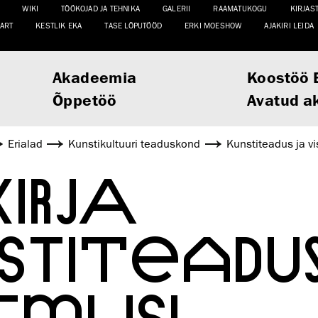
WIKI
TÖÖKOJAD JA TEHNIKA
GALERII
RAAMATUKOGU
KIRJAS
ART
KESTLIK EKA
TASE LÕPUTÖÖD
ERKI MOESHOW
AJAKIRI LEIDA
Akadeemia
Koostöö 
Õppetöö
Avatud a
Erialad
Kunsti­kultuuri teaduskond
Kunstiteadus ja vi
IRJA
STITEADU
IMUSI