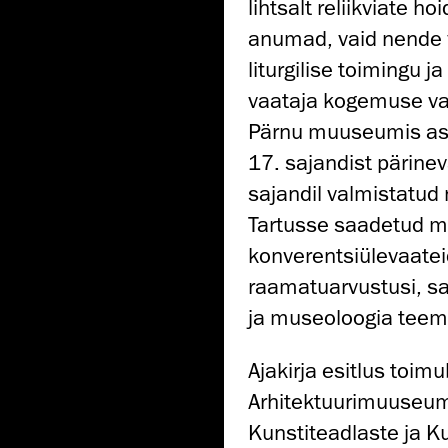
lihtsalt reliikviate h
anumad, vaid nende v
liturgilise toimingu ja
vaataja kogemuse vah
Pärnu muuseumis a
17. sajandist pärinev
sajandil valmistatud 
Tartusse saadetud mu
konverentsiülevaatei
raamatuarvustusi, sa
ja museoloogia teem
Ajakirja esitlus toim
Arhitektuurimuuseum
Kunstiteadlaste ja Ku