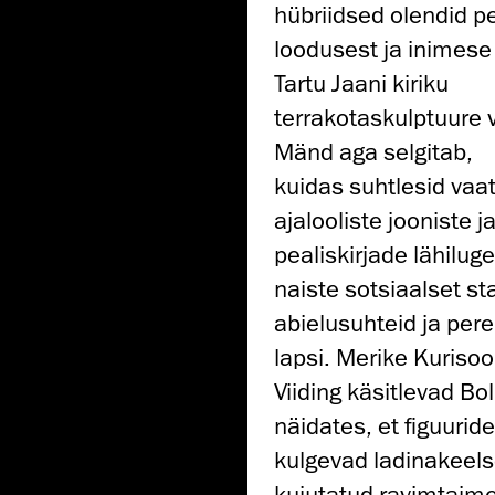
hübriidsed olendid p
loodusest ja inimese 
Tartu Jaani kiriku
terrakotaskulptuure
Mänd aga selgitab,
kuidas suhtlesid vaa
ajalooliste jooniste j
pealiskirjade lähilu
naiste sotsiaalset st
abielusuhteid ja per
lapsi. Merike Kurisoo 
Viiding käsitlevad Bo
näidates, et figuuride
kulgevad ladinakeelse
kujutatud ravimtaime