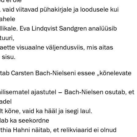
 vaid viitavad pühakirjale ja loodusele kui
ahele
llikale. Eva Lindqvist Sandgren analüüsib
tuuri,
ette visuaalne väljendusviis, mis aitas
 sisu.
stab Carsten Bach-Nielseni essee „kõnelevate
ilisematel ajastutel – Bach-Nielsen osutab, et
gadel
 kõne, vaid ka hääl ja isegi laul.
dab ka seekordne
thia Hahni näitab, et relikviaarid ei olnud