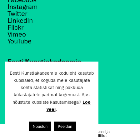
Instagram
Twitter
LinkedIn
Flickr
Vimeo
YouTube
Eesti Kunstiakadeemia
Põhja puiestee 7
Eesti Kunstiakadeemia koduleht kasutab
Tallinn 10412
küpsiseid, et koguda meie kasutajate
kohta statistikat ning pakkuda
artun@artun.ee
külastajatele parimat kogemust. Kas
+372 6267301
nõustute küpsiste kasutamisega?
Loe
veel
.
Liitu uudiskirjaga!
Nõustun
Keeldun
Kasutustingimused ja
Artun.ee 2024
privaatsuspoliitika