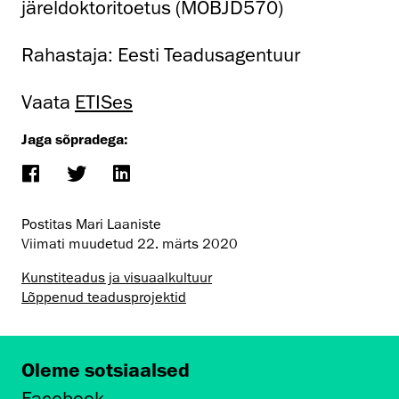
järeldoktoritoetus (MOBJD570)
Rahastaja: Eesti Teadusagentuur
Vaata
ETISes
Jaga sõpradega:
Postitas Mari Laaniste
Viimati muudetud
22. märts 2020
Kunstiteadus ja visuaalkultuur
Lõppenud teadusprojektid
Oleme sotsiaalsed
Facebook