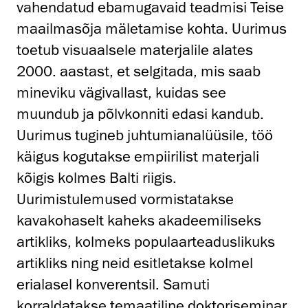
vahendatud ebamugavaid teadmisi Teise
maailmasõja mäletamise kohta. Uurimus
toetub visuaalsele materjalile alates
2000. aastast, et selgitada, mis saab
mineviku vägivallast, kuidas see
muundub ja põlvkonniti edasi kandub.
Uurimus tugineb juhtumianalüüsile, töö
käigus kogutakse empiirilist materjali
kõigis kolmes Balti riigis.
Uurimistulemused vormistatakse
kavakohaselt kaheks akadeemiliseks
artikliks, kolmeks populaarteaduslikuks
artikliks ning neid esitletakse kolmel
erialasel konverentsil. Samuti
korraldatakse temaatiline doktoriseminar