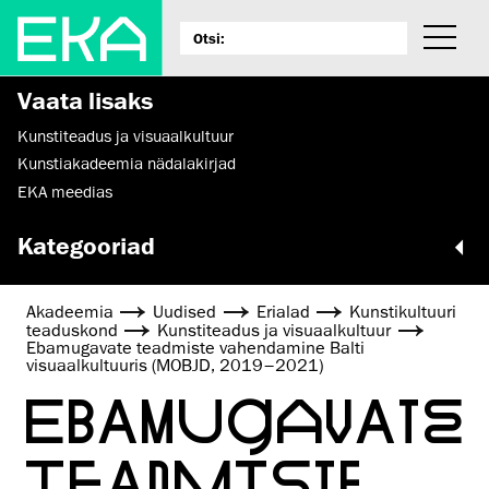
Vaata lisaks
Kunstiteadus ja visuaalkultuur
Kunstiakadeemia nädalakirjad
EKA meedias
Kategooriad
Akadeemia
Uudised
Erialad
Kunsti­kultuuri
teaduskond
Kunstiteadus ja visuaalkultuur
Ebamugavate teadmiste vahendamine Balti
visuaalkultuuris (MOBJD, 2019–2021)
EBAMUGAVATE
TEADMISTE