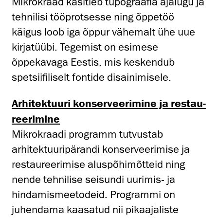
Mikrokraad käsitleb tüpograafia ajalugu ja
tehnilisi tööprotsesse ning õppetöö
käigus loob iga õppur vähemalt ühe uue
kirjatüübi. Tegemist on esimese
õppekavaga Eestis, mis keskendub
spetsiifiliselt fontide disainimisele.
Arhitek­­tuuri konser­veerimine ja restau­
reerimine
Mikrokraadi programm tutvustab
arhitektuuripärandi konserveerimise ja
restaureerimise aluspõhimõtteid ning
nende tehnilise seisundi uurimis- ja
hindamismeetodeid. Programmi on
juhendama kaasatud nii pikaajaliste