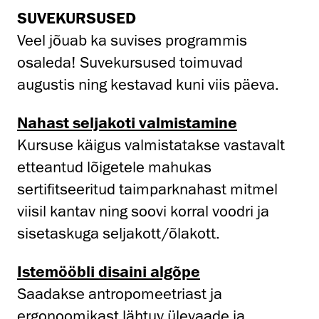
SUVEKURSUSED
Veel jõuab ka suvises programmis
osaleda! Suvekursused toimuvad
augustis ning kestavad kuni viis päeva.
Nahast seljakoti valmistamine
Kursuse käigus valmistatakse vastavalt
etteantud lõigetele mahukas
sertifitseeritud taimparknahast mitmel
viisil kantav ning soovi korral voodri ja
sisetaskuga seljakott/õlakott.
Istemööbli disaini algõpe
Saadakse antropomeetriast ja
ergonoomikast lähtuv ülevaade ja