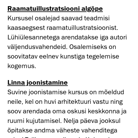
Raamatu­illustratsiooni algõpe
Kursusel osalejad saavad teadmisi
kaasaegsest raamatuillustratsioonist.
Lühiülesannetega arendatakse iga autori
väljendusvahendeid. Osalemiseks on
soovitatav eelnev kunstiga tegelemise
kogemus.
Linna joonistamine
Suvine joonistamise kursus on mõeldud
neile, kel on huvi arhitektuuri vastu ning
soov arendada oma oskusi keskkonna ja
ruumi kujutamisel. Nelja päeva jooksul
õpitakse andma väheste vahenditega