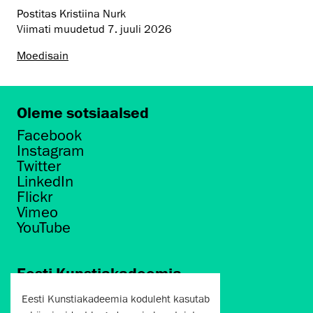
Postitas Kristiina Nurk
Viimati muudetud
7. juuli 2026
Moedisain
Oleme sotsiaalsed
Facebook
Instagram
Twitter
LinkedIn
Flickr
Vimeo
YouTube
Eesti Kunstiakadeemia
Põhja puiestee 7
Eesti Kunstiakadeemia koduleht kasutab