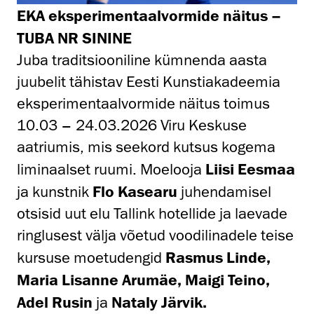
EKA eksperimentaalvormide näitus –
TUBA NR SININE
Juba traditsiooniline kümnenda aasta
juubelit tähistav Eesti Kunstiakadeemia
eksperimentaalvormide näitus toimus
10.03 – 24.03.2026 Viru Keskuse
aatriumis, mis seekord kutsus kogema
liminaalset ruumi. Moelooja
Liisi Eesmaa
ja kunstnik
Flo Kasearu
juhendamisel
otsisid uut elu Tallink hotellide ja laevade
ringlusest välja võetud voodilinadele teise
kursuse moetudengid
Rasmus Linde,
Maria Lisanne Arumäe, Maigi Teino,
Adel Rusin
ja
Nataly Järvik.