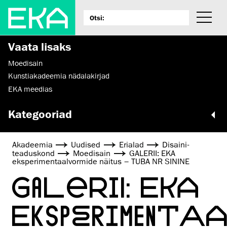
Vaata lisaks
Moedisain
Kunstiakadeemia nädalakirjad
EKA meedias
Kategooriad
Akadeemia
Uudised
Erialad
Disaini­­
teaduskond
Moedisain
GALERII: EKA
eksperimentaalvormide näitus – TUBA NR SININE
GALERII: EKA
EKSPERIMENTA