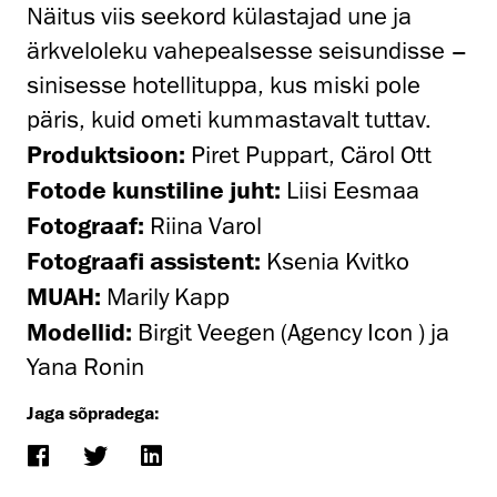
Näitus viis seekord külastajad une ja
ärkveloleku vahepealsesse seisundisse –
sinisesse hotellituppa, kus miski pole
päris, kuid ometi kummastavalt tuttav.
Produktsioon:
Piret Puppart, Cärol Ott
Fotode kunstiline juht:
Liisi Eesmaa
Fotograaf:
Riina Varol
Fotograafi assistent:
Ksenia Kvitko
MUAH:
Marily Kapp
Modellid:
Birgit Veegen (Agency Icon ) ja
Yana Ronin
Jaga sõpradega: