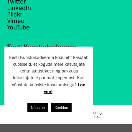
Twitter
LinkedIn
Flickr
Vimeo
YouTube
Eesti Kunstiakadeemia
Põhja puiestee 7
Eesti Kunstiakadeemia koduleht kasutab
Tallinn 10412
küpsiseid, et koguda meie kasutajate
kohta statistikat ning pakkuda
artun@artun.ee
külastajatele parimat kogemust. Kas
+372 6267301
nõustute küpsiste kasutamisega?
Loe
veel
.
Liitu uudiskirjaga!
Nõustun
Keeldun
Kasutustingimused ja
Artun.ee 2024
privaatsuspoliitika