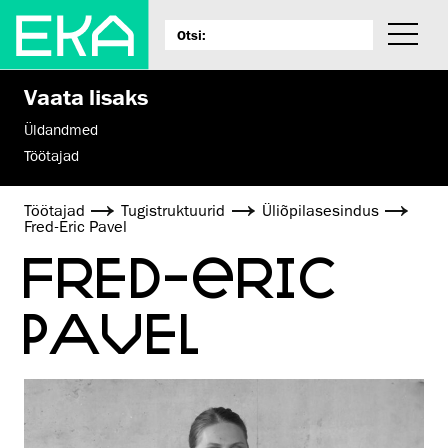
Vaata lisaks
Üldandmed
Töötajad
Töötajad
Tugistruktuurid
Üli­õpilas­esindus
Fred-Eric Pavel
FRED-ERIC
PAVEL