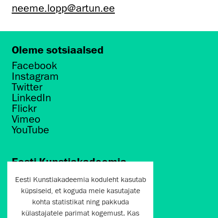
neeme.lopp@artun.ee
Oleme sotsiaalsed
Facebook
Instagram
Twitter
LinkedIn
Flickr
Vimeo
YouTube
Eesti Kunstiakadeemia
Põhja puiestee 7
Eesti Kunstiakadeemia koduleht kasutab
Tallinn 10412
küpsiseid, et koguda meie kasutajate
kohta statistikat ning pakkuda
artun@artun.ee
külastajatele parimat kogemust. Kas