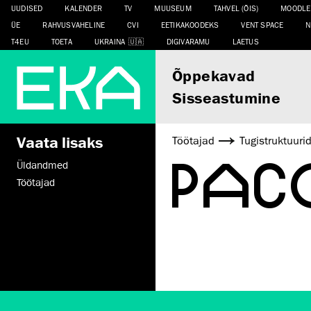
UUDISED
KALENDER
TV
MUUSEUM
TAHVEL (ÕIS)
MOODLE
ÜE
RAHVUSVAHELINE
CVI
EETIKAKOODEKS
VENT SPACE
N
T4EU
TOETA
UKRAINA
DIGIVARAMU
LAETUS
Õppekavad
Sisseastumine
Vaata lisaks
Töötajad
Tugistruktuuri
PAC
Üldandmed
Töötajad