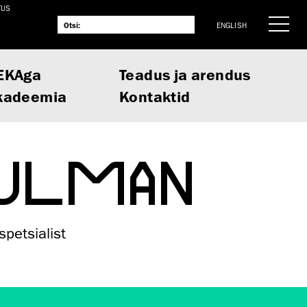
TUS
ENGLISH
EKAga
Teadus ja arendus
kadeemia
Kontaktid
 ULMAN
spetsialist