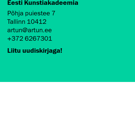
Eesti Kunstiakadeemia
Põhja puiestee 7
Tallinn 10412
artun@artun.ee
+372 6267301
Liitu uudiskirjaga!