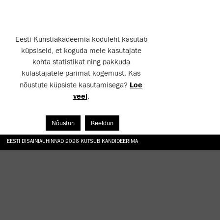
Eesti Kunstiakadeemia koduleht kasutab
küpsiseid, et koguda meie kasutajate
kohta statistikat ning pakkuda
külastajatele parimat kogemust. Kas
nõustute küpsiste kasutamisega?
Loe
veel
.
Nõustun
Keeldun
EESTI DISAINIAUHINNAD 2026 KUTSUB KANDIDEERIMA
GALERII: NÄITUSTE „CHARGE, JAW, BABBLE, FAUCET” JA „VESI, ENAMASTI JÕE KUJUL“ AV
TÖÖTOA „TAMME ALL“ KÄIGUS TAASRAJATI EKA AED
HANNO SOANS "EGOTRIPP KELLEGI TEISENA. SISSELÕIKEID KAASAEGSESSE KUNSTI AA
TÄIUSTA OMA TEADMISI JA OSKUSI EKA MIKROKRAADIÕPPES