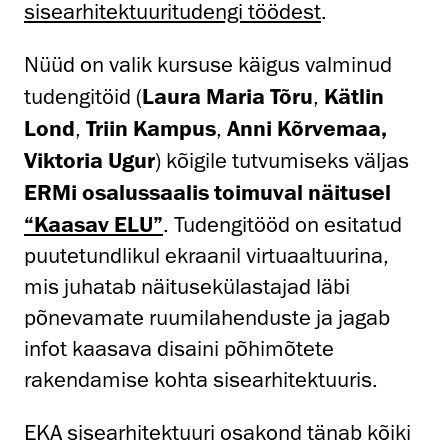
sisearhitektuuritudengi töödest
.
Nüüd on valik kursuse käigus valminud
tudengitöid (
Laura Maria Tõru
,
Kätlin
Lond
,
Triin Kampus
,
Anni Kõrvemaa,
Viktoria Ugur
) kõigile tutvumiseks väljas
ERMi osalussaalis toimuval näitusel
“Kaasav ELU”
. Tudengitööd on esitatud
puutetundlikul ekraanil virtuaaltuurina,
mis juhatab näitusekülastajad läbi
põnevamate ruumilahenduste ja jagab
infot kaasava disaini põhimõtete
rakendamise kohta sisearhitektuuris.
EKA sisearhitektuuri osakond tänab kõiki