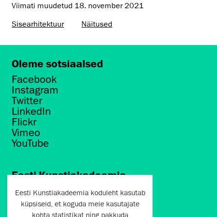
Viimati muudetud
18. november 2021
Sisearhitektuur
Näitused
Oleme sotsiaalsed
Facebook
Instagram
Twitter
LinkedIn
Flickr
Vimeo
YouTube
Eesti Kunstiakadeemia
Põhja puiestee 7
Eesti Kunstiakadeemia koduleht kasutab
Tallinn 10412
küpsiseid, et koguda meie kasutajate
kohta statistikat ning pakkuda