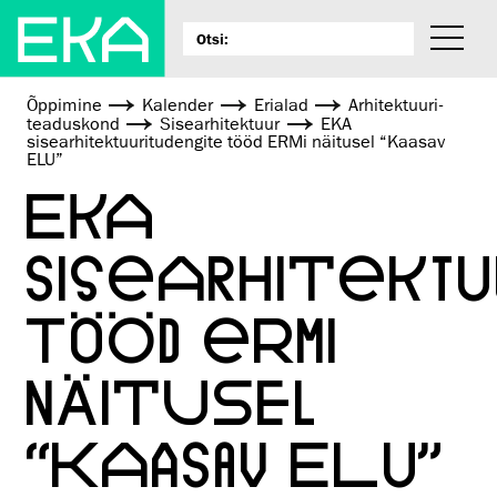
Õppimine
Kalender
Erialad
Arhitektuuri­
teaduskond
Sisearhitektuur
EKA
sisearhitektuuritudengite tööd ERMi näitusel “Kaasav
ELU”
EKA
SISEARHITEKTU
TÖÖD ERMI
NÄITUSEL
“KAASAV ELU”