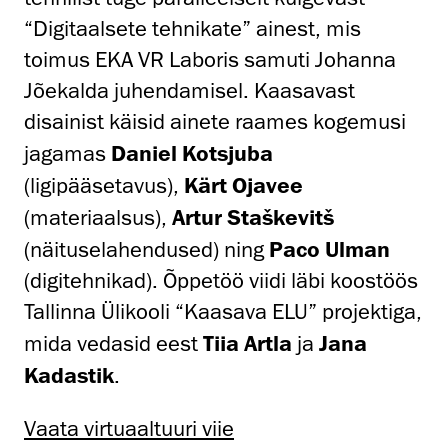
“Digitaalsete tehnikate” ainest, mis
toimus EKA VR Laboris samuti Johanna
Jõekalda juhendamisel. Kaasavast
disainist käisid ainete raames kogemusi
jagamas
Daniel Kotsjuba
(ligipääsetavus),
Kärt Ojavee
(materiaalsus),
Artur Staškevitš
(näituselahendused) ning
Paco Ulman
(digitehnikad). Õppetöö viidi läbi koostöös
Tallinna Ülikooli “Kaasava ELU” projektiga,
mida vedasid eest
Tiia Artla
ja
Jana
Kadastik
.
Vaata virtuaaltuuri viie