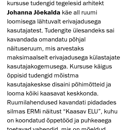
kursuse tudengid tegelesid arhitekt
Johanna Jõekalda
käe all ruumi
loomisega lähtuvalt erivajadusega
kasutajatest. Tudengite ülesandeks sai
kavandada omandatu põhjal
näituseruum, mis arvestaks
maksimaalselt erivajadusega külastajate
kasutajakogemusega. Kursuse käigus
õppisid tudengid mõistma
kasutajakeskse disaini põhimõtteid ja
looma kõiki kaasavat keskkonda.
Ruumilahendused kavandati pidadades
silmas ERMi näitust “Kaasav ELU”, kuhu
on koondatud
õppetööd ja puhkeaega
toetavad vahendid, mis on mõeldud