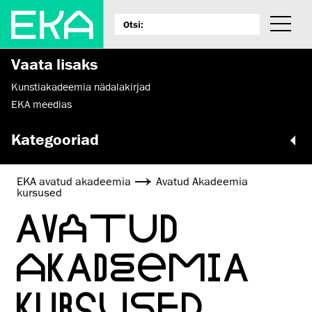
Vaata lisaks
Kunstiakadeemia nädalakirjad
EKA meedias
Kategooriad
EKA avatud akadeemia
Avatud Akadeemia
kursused
AVATUD
AKADEEMIA
KURSUSED