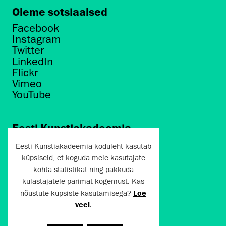
Oleme sotsiaalsed
Facebook
Instagram
Twitter
LinkedIn
Flickr
Vimeo
YouTube
Eesti Kunstiakadeemia
Põhja puiestee 7
Eesti Kunstiakadeemia koduleht kasutab
Tallinn 10412
küpsiseid, et koguda meie kasutajate
kohta statistikat ning pakkuda
artun@artun.ee
külastajatele parimat kogemust. Kas
+372 6267301
nõustute küpsiste kasutamisega?
Loe
veel
.
Liitu uudiskirjaga!