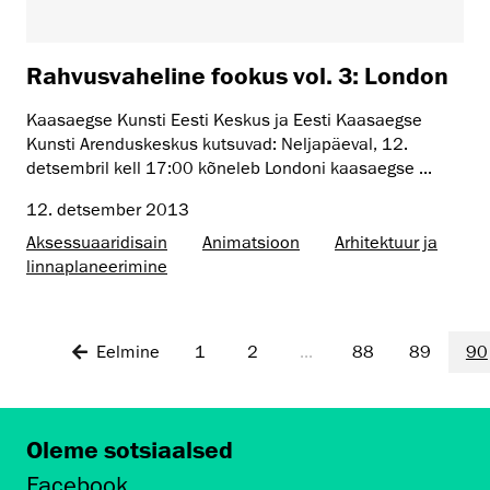
Rahvusvaheline fookus vol. 3: London
Kaasaegse Kunsti Eesti Keskus ja Eesti Kaasaegse
Kunsti Arenduskeskus kutsuvad: Neljapäeval, 12.
detsembril kell 17:00 kõneleb Londoni kaasaegse ...
12. detsember 2013
Aksessuaaridisain
Animatsioon
Arhitektuur ja
linnaplaneerimine
Eelmine
1
2
...
88
89
90
Oleme sotsiaalsed
Facebook