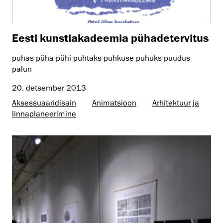
Eesti kunstiakadeemia pühadetervitus
puhas püha pühi puhtaks puhkuse puhuks puudus
palun
20. detsember 2013
Aksessuaaridisain
Animatsioon
Arhitektuur ja
linnaplaneerimine