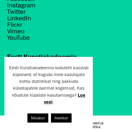
Instagram
Twitter
LinkedIn
Flickr
Vimeo
YouTube
Eesti Kunstiakadeemia
Põhja puiestee 7
Eesti Kunstiakadeemia koduleht kasutab
Tallinn 10412
küpsiseid, et koguda meie kasutajate
kohta statistikat ning pakkuda
artun@artun.ee
külastajatele parimat kogemust. Kas
+372 6267301
nõustute küpsiste kasutamisega?
Loe
veel
.
Liitu uudiskirjaga!
Nõustun
Keeldun
Kasutustingimused ja
Artun.ee 2024
privaatsuspoliitika