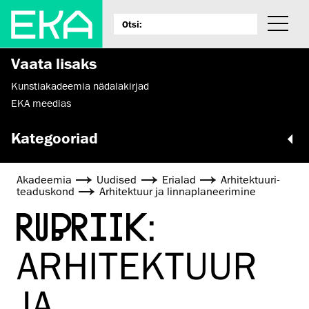
Vaata lisaks
Kunstiakadeemia nädalakirjad
EKA meedias
Kategooriad
Akadeemia
Uudised
Erialad
Arhitektuuri­
teaduskond
Arhitektuur ja linnaplaneerimine
RUBRIIK:
ARHITEKTUUR
JA