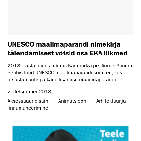
UNESCO maailmapärandi nimekirja
täiendamisest võtsid osa EKA liikmed
2013. aasta juunis toimus Kambodža pealinnas Phnom
Penhis tööd UNESCO maailmapärandi komitee, kes
otsustab uute paikade lisamise maailmapärandi ...
2. detsember 2013
Aksessuaaridisain
Animatsioon
Arhitektuur ja
linnaplaneerimine