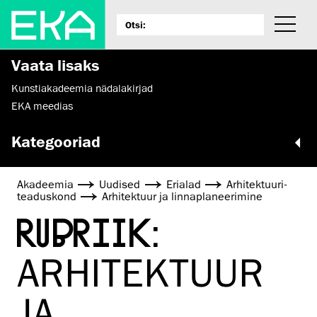
Vaata lisaks
Kunstiakadeemia nädalakirjad
EKA meedias
Kategooriad
Akadeemia
Uudised
Erialad
Arhitektuuri­
teaduskond
Arhitektuur ja linnaplaneerimine
RUBRIIK:
ARHITEKTUUR
JA