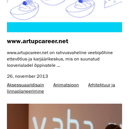
www.artupcareer.net
www.artupcareer.net on rahvusvaheline veebipõhine
ettevõtlus-ja karjäärikeskus, mis on suunatud
looverialadel õppivatele ...
26. november 2013
Aksessuaaridisain
Animatsioon
Arhitektuur ja
linnaplaneerimine