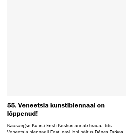
55. Veneetsia kunstibiennaal on
lõppenud!
Kaasaegse Kunsti Eesti Keskus annab teada: 55.
Veneetsia biennaali Eesti paviljoni näitus Dénes Farkas.