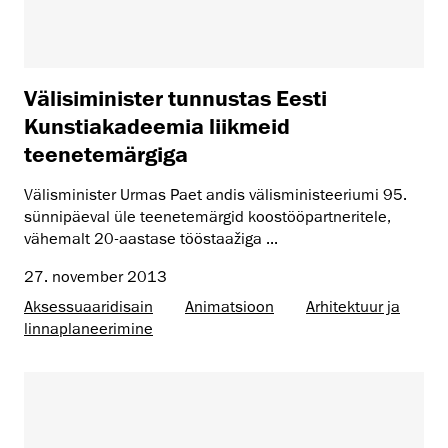
Välisiminister tunnustas Eesti
Kunstiakadeemia liikmeid
teenetemärgiga
Välisminister Urmas Paet andis välisministeeriumi 95.
sünnipäeval üle teenetemärgid koostööpartneritele,
vähemalt 20-aastase tööstaažiga ...
27. november 2013
Aksessuaaridisain
Animatsioon
Arhitektuur ja
linnaplaneerimine