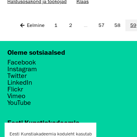
Haldusosakond ja töökojad
Klaas
Eelmine
1
2
...
57
58
59
Oleme sotsiaalsed
Facebook
Instagram
Twitter
LinkedIn
Flickr
Vimeo
YouTube
Eesti Kunstiakadeemia
Põhja puiestee 7
Eesti Kunstiakadeemia koduleht kasutab