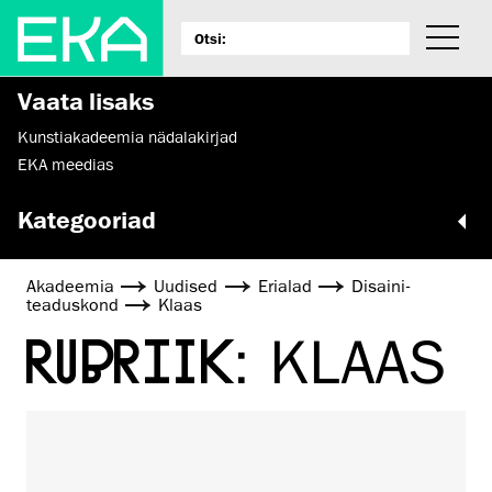
Vaata lisaks
Kunstiakadeemia nädalakirjad
EKA meedias
Kategooriad
Akadeemia
Uudised
Erialad
Disaini­­
teaduskond
Klaas
RUBRIIK:
KLAAS