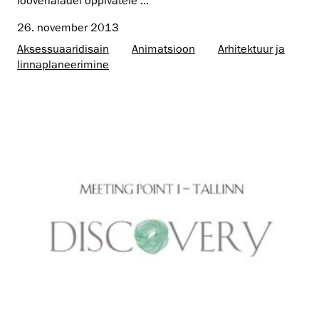
looverialadel õppivatele ...
26. november 2013
Aksessuaaridisain
Animatsioon
Arhitektuur ja
linnaplaneerimine