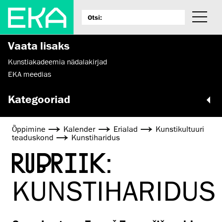
Vaata lisaks
Kunstiakadeemia nädalakirjad
EKA meedias
Kategooriad
Õppimine
Kalender
Erialad
Kunsti­kultuuri
teaduskond
Kunstiharidus
RUBRIIK:
KUNSTIHARIDUS