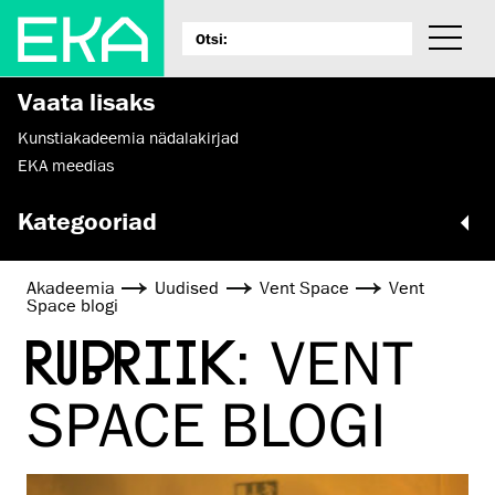
Vaata lisaks
Kunstiakadeemia nädalakirjad
EKA meedias
Kategooriad
Akadeemia
Uudised
Vent Space
Vent
Space blogi
RUBRIIK:
VENT
SPACE BLOGI