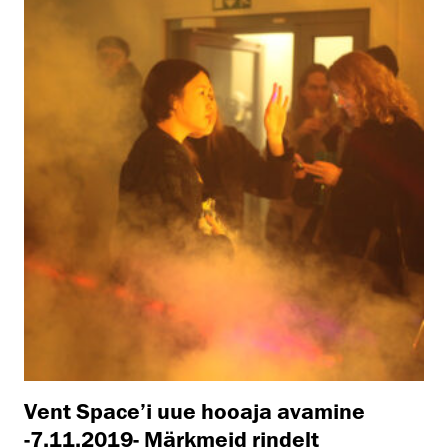
Vent Space’i uue hooaja avamine
-7.11.2019- Märkmeid rindelt