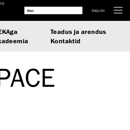
TUS
ENGLISH
EKAga
Teadus ja arendus
kadeemia
Kontaktid
PACE