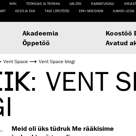
WIKI
TÖÖKOJAD JA TEHNIKA
GALERII
RAAMATUKOGU
KIRJAS
ART
KESTLIK EKA
TASE LÕPUTÖÖD
ERKI MOESHOW
AJAKIRI LEIDA
Akadeemia
Koostöö 
Õppetöö
Avatud a
Vent Space
Vent Space blogi
IIK:
VENT S
I
Meid oli üks tüdruk Me rääkisime