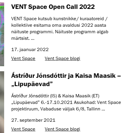
VENT Space Open Call 2022
VENT Space kutsub kunstnikke/ kuraatoreid /
kollektiive esitama oma avaldusi 2022 aasta
näituste programmi. Näituste programm algab
märtsist. ...
17. jaanuar 2022
Vent Space
Vent Space blogi
Ástríður Jónsdóttir ja Kaisa Maasik –
„Lipupäevad”
Ástríður Jónsdóttir (IS) & Kaisa Maasik (ET)
„Lipupäevad” 6.-17.10.2021 Asukohad: Vent Space
projektiruum, Vabaduse väljak 6/8, Tallinn ...
27. september 2021
Vent Space
Vent Space blogi