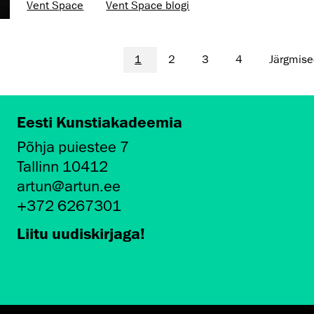
Vent Space
Vent Space blogi
1
2
3
4
Järgmis
Eesti Kunstiakadeemia
Põhja puiestee 7
Tallinn 10412
artun@artun.ee
+372 6267301
Liitu uudiskirjaga!