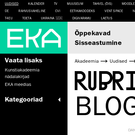
UUDISED
KALENDER
TV
MUUSEUM
TAHVEL (ÕIS)
MOODLE
ÜE
RAHVUSVAHELINE
CVI
EETIKAKOODEKS
VENT SPACE
N
T4EU
TOETA
UKRAINA
DIGIVARAMU
LAETUS
Õppekavad
Sisseastumine
Vaata lisaks
Akadeemia
Uudised
RUBR
Kunstiakadeemia
nädalakirjad
EKA meedias
BLOG
Kategooriad