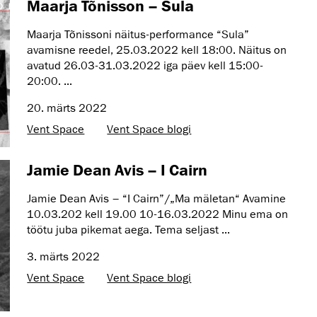
Maarja Tõnisson – Sula
Maarja Tõnissoni näitus-performance “Sula”
avamisne reedel, 25.03.2022 kell 18:00. Näitus on
avatud 26.03-31.03.2022 iga päev kell 15:00-
20:00. ...
20. märts 2022
Vent Space
Vent Space blogi
Jamie Dean Avis – I Cairn
Jamie Dean Avis – “I Cairn”/„Ma mäletan“ Avamine
10.03.202 kell 19.00 10-16.03.2022 Minu ema on
töötu juba pikemat aega. Tema seljast ...
3. märts 2022
Vent Space
Vent Space blogi