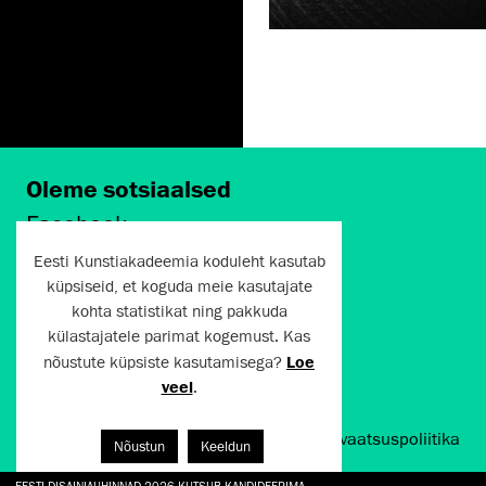
Oleme sotsiaalsed
Facebook
Instagram
Eesti Kunstiakadeemia koduleht kasutab
Twitter
küpsiseid, et koguda meie kasutajate
LinkedIn
kohta statistikat ning pakkuda
Flickr
külastajatele parimat kogemust. Kas
Vimeo
nõustute küpsiste kasutamisega?
Loe
YouTube
veel
.
Artun.ee 2024
Kasutustingimused ja privaatsuspoliitika
Nõustun
Keeldun
EESTI DISAINIAUHINNAD 2026 KUTSUB KANDIDEERIMA