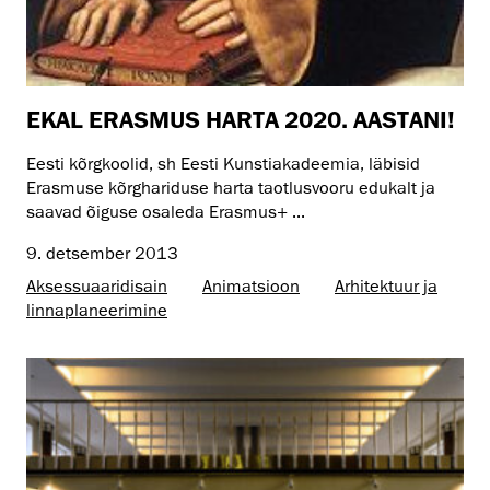
EKAL ERASMUS HARTA 2020. AASTANI!
Eesti kõrgkoolid, sh Eesti Kunstiakadeemia, läbisid
Erasmuse kõrghariduse harta taotlusvooru edukalt ja
saavad õiguse osaleda Erasmus+ ...
9. detsember 2013
Aksessuaaridisain
Animatsioon
Arhitektuur ja
linnaplaneerimine