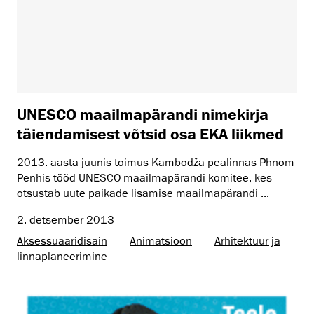
UNESCO maailmapärandi nimekirja
täiendamisest võtsid osa EKA liikmed
2013. aasta juunis toimus Kambodža pealinnas Phnom
Penhis tööd UNESCO maailmapärandi komitee, kes
otsustab uute paikade lisamise maailmapärandi ...
2. detsember 2013
Aksessuaaridisain
Animatsioon
Arhitektuur ja
linnaplaneerimine