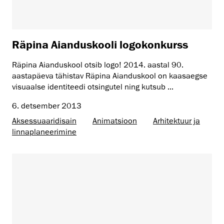
Räpina Aianduskooli logokonkurss
Räpina Aianduskool otsib logo! 2014. aastal 90.
aastapäeva tähistav Räpina Aianduskool on kaasaegse
visuaalse identiteedi otsingutel ning kutsub ...
6. detsember 2013
Aksessuaaridisain
Animatsioon
Arhitektuur ja
linnaplaneerimine