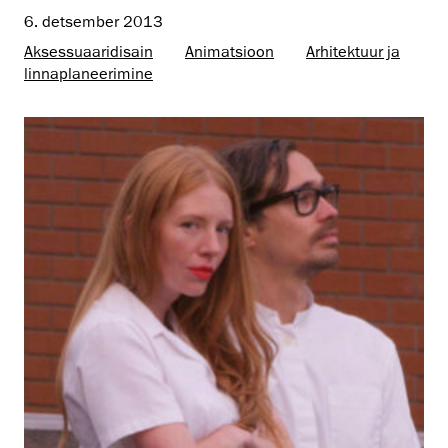
6. detsember 2013
Aksessuaaridisain
Animatsioon
Arhitektuur ja
linnaplaneerimine