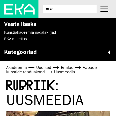
Vaata lisaks
Kunstiakadeemia nädalakirjad
EKA meedias
Kategooriad
Akadeemia
Uudised
Erialad
Vabade
kunstide teaduskond
Uusmeedia
RUBRIIK:
UUSMEEDIA