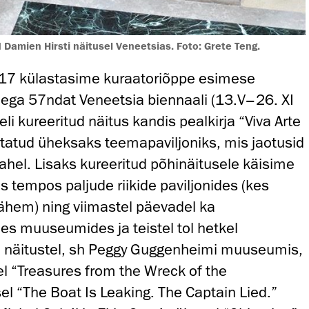
Damien Hirsti näitusel Veneetsias. Foto: Grete Teng.
17 külastasime kuraatoriõppe esimese
ega 57ndat Veneetsia biennaali (13.V–26. XI
li kureeritud näitus kandis pealkirja “Viva Arte
aotatud üheksaks teemapaviljoniks, mis jaotusid
vahel. Lisaks kureeritud põhinäitusele käisime
 tempos paljude riikide paviljonides (kes
ähem) ning viimastel päevadel ka
s muuseumides ja teistel tol hetkel
 näitustel, sh Peggy Guggenheimi muuseumis,
el “Treasures from the Wreck of the
el “The Boat Is Leaking. The Captain Lied.”