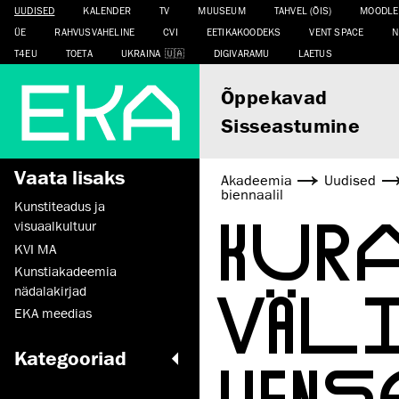
UUDISED
KALENDER
TV
MUUSEUM
TAHVEL (ÕIS)
MOODLE
ÜE
RAHVUSVAHELINE
CVI
EETIKAKOODEKS
VENT SPACE
N
T4EU
TOETA
UKRAINA
DIGIVARAMU
LAETUS
Õppekavad
Sisseastumine
Vaata lisaks
Akadeemia
Uudised
biennaalil
Kunstiteadus ja
KURA
visuaalkultuur
KVI MA
Kunstiakadeemia
VÄL
nädalakirjad
EKA meedias
Kategooriad
VENE