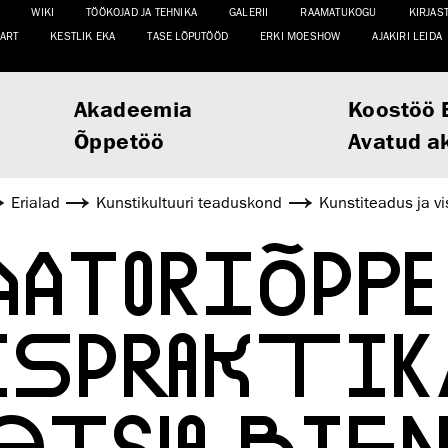
WIKI
TÖÖKOJAD JA TEHNIKA
GALERII
RAAMATUKOGU
KIRJAS
ART
KESTLIK EKA
TASE LÕPUTÖÖD
ERKI MOESHOW
AJAKIRI LEIDA
Akadeemia
Koostöö 
Õppetöö
Avatud a
Erialad
Kunsti­kultuuri teaduskond
Kunstiteadus ja vi
ATORIÕPPE
ISPRAKTIK
ETSIA BIE