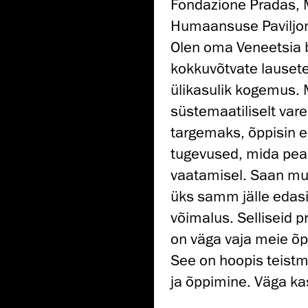
Fondazione Pradas, Mi
Humaansuse Paviljonis
Olen oma Veneetsia b
kokkuvõtvate lauseten
ülikasulik kogemus. Ma
süstemaatiliselt vare
targemaks, õppisin e
tugevused, mida peak
vaatamisel. Saan mui
üks samm jälle edasi 
võimalus. Selliseid p
on väga vaja meie õp
See on hoopis teist
ja õppimine. Väga kas