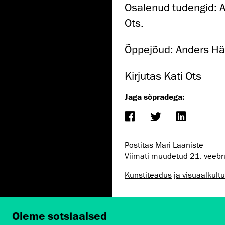
Osalenud tudengid: A
Ots.
Õppejõud: Anders H
Kirjutas Kati Ots
Jaga sõpradega:
Postitas Mari Laaniste
Viimati muudetud
21. veeb
Kunstiteadus ja visuaalkultu
Oleme sotsiaalsed