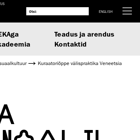
TUS
ENGLISH
EKAga
Teadus ja arendus
kadeemia
Kontaktid
suaalkultuur
Kuraatoriõppe välispraktika Veneetsia
A
NNAALIL