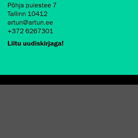
Põhja puiestee 7
Tallinn 10412
artun@artun.ee
+372 6267301
Liitu uudiskirjaga!
AMINE EKA GALERIIS
STATEST 1994–2024"