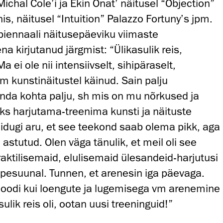
chal Cole’i ja Ekin Onat’ näitusel “Objection”
, näitusel “Intuition” Palazzo Fortuny’s jpm.
iennaali näitusepäeviku viimaste
a kirjutanud järgmist: “Ülikasulik reis,
 ei ole nii intensiivselt, sihipäraselt,
m kunstinäitustel käinud. Sain palju
nda kohta palju, sh mis on mu nõrkused ja
s harjutama-treenima kunsti ja näituste
dugi aru, et see teekond saab olema pikk, aga
astutud. Olen väga tänulik, et meil oli see
raktilisemaid, elulisemaid ülesandeid-harjutusi
pesuunal. Tunnen, et arenesin iga päevaga.
moodi kui loengute ja lugemisega vm arenemine
ulik reis oli, ootan uusi treeninguid!”