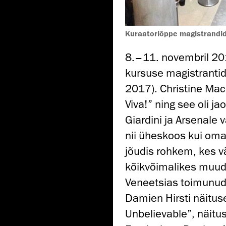
Kuraatoriõppe magistrandid 
8.–11. novembril 20
kursuse magistrantid
2017). Christine Mace
Viva!” ning see oli j
Giardini ja Arsenale 
nii üheskoos kui omas
jõudis rohkem, kes v
kõikvõimalikes muude
Veneetsias toimunud
Damien Hirsti näitus
Unbelievable”, näitus