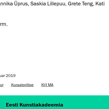
nnika Üprus, Saskia Lillepuu, Grete Teng, Kati
ärm.
ruar 2019
ur
Kuraatoriõpe
KVI MA
Eesti Kunstiakadeemia