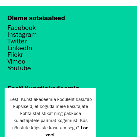
Oleme sotsiaalsed
Facebook
Instagram
Twitter
LinkedIn
Flickr
Vimeo
YouTube
Eesti Kunstiakadeemia
Põhja puiestee 7
Eesti Kunstiakadeemia koduleht kasutab
Tallinn 10412
küpsiseid, et koguda meie kasutajate
kohta statistikat ning pakkuda
artun@artun.ee
külastajatele parimat kogemust. Kas
+372 6267301
nõustute küpsiste kasutamisega?
Loe
veel
.
Liitu uudiskirjaga!