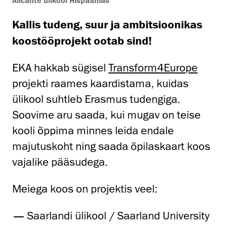
Alicante ülikool Hispaanias
Kallis tudeng, suur ja ambitsioonikas
koostööprojekt ootab sind!
EKA hakkab sügisel
Transform4Europe
projekti raames kaardistama, kuidas
ülikool suhtleb Erasmus tudengiga.
Soovime aru saada, kui mugav on teise
kooli õppima minnes leida endale
majutuskoht ning saada õpilaskaart koos
vajalike pääsudega.
Meiega koos on projektis veel:
Saarlandi ülikool / Saarland University