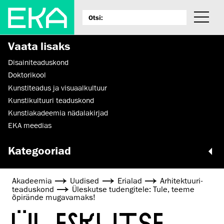
Vaata lisaks
Disaini­­teaduskond
Doktorikool
Kunstiteadus ja visuaalkultuur
Kunsti­kultuuri teaduskond
Kunstiakadeemia nädalakirjad
EKA meedias
Kategooriad
Akadeemia
Uudised
Erialad
Arhitektuuri­
teaduskond
Üleskutse tudengitele: Tule, teeme
õpirände mugavamaks!
ÜLESKUTSE