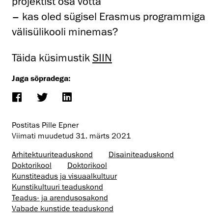
projektist osa võtta
– kas oled sügisel Erasmus programmiga
välisülikooli minemas?
Täida küsimustik
SIIN
Jaga sõpradega:
Postitas Pille Epner
Viimati muudetud
31. märts 2021
Arhitektuuri­teaduskond
Disaini­­teaduskond
Doktorikool
Doktorikool
Kunstiteadus ja visuaalkultuur
Kunsti­kultuuri teaduskond
Teadus- ja arendusosakond
Vabade kunstide teaduskond