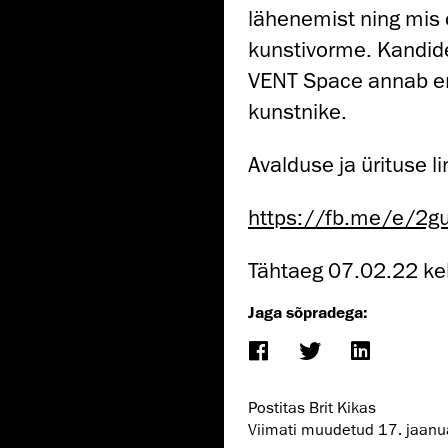
lähenemist ning mis
kunstivorme. Kandide
VENT Space annab en
kunstnike.
Avalduse ja ürituse li
https://fb.me/e/2
Tähtaeg 07.02.22 ke
Jaga sõpradega:
Postitas Brit Kikas
Viimati muudetud
17. jaan