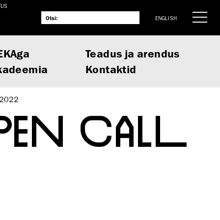
TUS
ENGLISH
EKAga
Teadus ja arendus
kadeemia
Kontaktid
 2022
PEN CALL