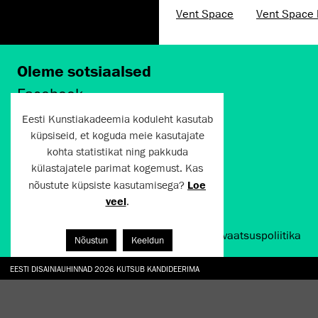
Vent Space
Vent Space 
Oleme sotsiaalsed
Facebook
Instagram
Eesti Kunstiakadeemia koduleht kasutab
Twitter
küpsiseid, et koguda meie kasutajate
LinkedIn
kohta statistikat ning pakkuda
Flickr
külastajatele parimat kogemust. Kas
Vimeo
YouTube
nõustute küpsiste kasutamisega?
Loe
veel
.
Artun.ee 2024
Kasutustingimused ja privaatsuspoliitika
Nõustun
Keeldun
EESTI DISAINIAUHINNAD 2026 KUTSUB KANDIDEERIMA
GALERII: NÄITUSTE „CHARGE, JAW, BABBLE, FAUCET” JA „VESI, ENAMASTI JÕE KUJUL“ AV
TÖÖTOA „TAMME ALL“ KÄIGUS TAASRAJATI EKA AED
HANNO SOANS "EGOTRIPP KELLEGI TEISENA. SISSELÕIKEID KAASAEGSESSE KUNSTI AA