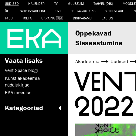
UUDISED
KALENDER
TV
MUUSEUM
TAHVEL (ÕIS)
MOODLE
ÜE
RAHVUSVAHELINE
CVI
EETIKAKOODEKS
VENT SPACE
N
T4EU
TOETA
UKRAINA
DIGIVARAMU
LAETUS
Õppekavad
Sisseastumine
Vaata lisaks
Akadeemia
Uudised
VEN
Vent Space blogi
Kunstiakadeemia
nädalakirjad
2022
EKA meedias
Kategooriad