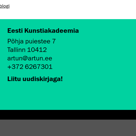
blogi
Eesti Kunstiakadeemia
Põhja puiestee 7
Tallinn 10412
artun@artun.ee
+372 6267301
Liitu uudiskirjaga!
AMINE EKA GALERIIS
STATEST 1994–2024"