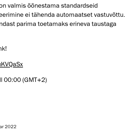
 on valmis õõnestama standardseid
erimine ei tähenda automaatset vastuvõttu.
dast parima toetamaks erineva taustaga
nk!
guKVQaSx
ll 00:00 (GMT+2)
uar 2022