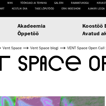
WIKI
TÖÖKOJAD JA TEHNIKA
GALERII
RAAMATUKOGU
KIRJAS
ART
KESTLIK EKA
TASE LÕPUTÖÖD
ERKI MOESHOW
AJAKIRI LEIDA
Akadeemia
Koostöö 
Õppetöö
Avatud a
Vent Space
Vent Space blogi
VENT Space Open Call
T SPACE O