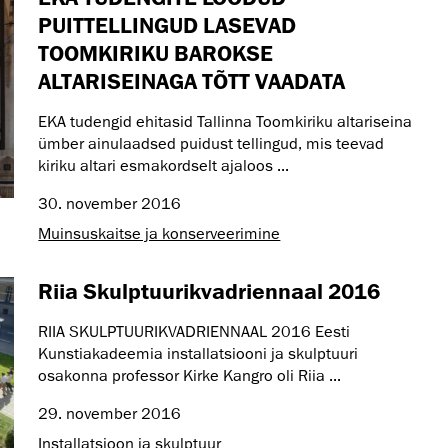
PUITTELLINGUD LASEVAD
TOOMKIRIKU BAROKSE
ALTARISEINAGA TÕTT VAADATA
EKA tudengid ehitasid Tallinna Toomkiriku altariseina
ümber ainulaadsed puidust tellingud, mis teevad
kiriku altari esmakordselt ajaloos ...
30. november 2016
Muinsus­kaitse ja konserveerimine
Riia Skulptuurikvadriennaal 2016
RIIA SKULPTUURIKVADRIENNAAL 2016 Eesti
Kunstiakadeemia installatsiooni ja skulptuuri
osakonna professor Kirke Kangro oli Riia ...
29. november 2016
Installatsioon ja skulptuur