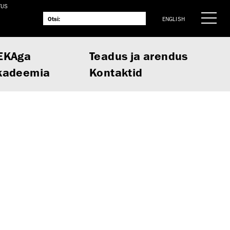
TUS
ENGLISH
EKAga
Teadus ja arendus
kadeemia
Kontaktid