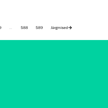
9
...
588
589
Järgmised