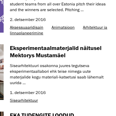
student teams from all over Estonia pitch their ideas
and the winners are selected. Pitching ...
2. detsember 2016
Aksessuaaridisain
Animatsioon
Arhitektuur ja
linnaplaneerimine
Eksperimentaalmaterjalid näitusel
Mektorys Mustamäel
Sisearhitektuuri osakonna juures tegutseva
eksperimentaallabori ehk teise nimega uute
materjalide kogu materiali-katsetusi saab lähemalt
uurida ...
1. detsember 2016
Sisearhitektuur
EKA TUDENGITE LOODUD