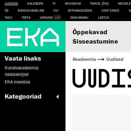
UUDISED
KALENDER
TV
MUUSEUM
TAHVEL (ÕIS)
MOODLE
ÜE
RAHVUSVAHELINE
CVI
EETIKAKOODEKS
VENT SPACE
N
T4EU
TOETA
UKRAINA
DIGIVARAMU
LAETUS
Õppekavad
Sisseastumine
Vaata lisaks
Akadeemia
Uudised
UUD
Kunstiakadeemia
nädalakirjad
EKA meedias
Kategooriad