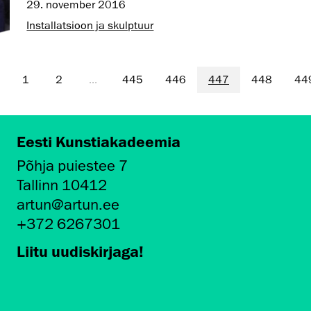
29. november 2016
Installatsioon ja skulptuur
1
2
...
445
446
447
448
44
Eesti Kunstiakadeemia
Põhja puiestee 7
Tallinn 10412
artun@artun.ee
+372 6267301
Liitu uudiskirjaga!