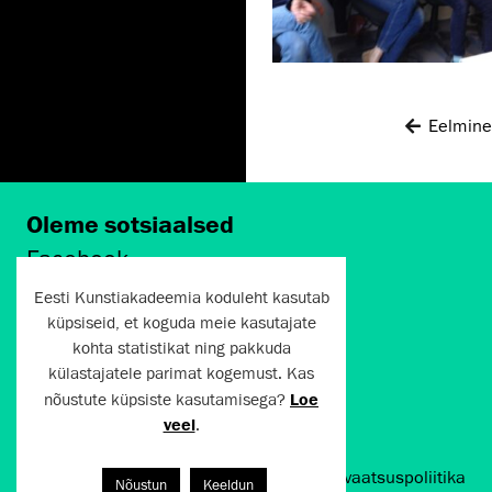
Eelmine
Oleme sotsiaalsed
Facebook
Instagram
Eesti Kunstiakadeemia koduleht kasutab
Twitter
küpsiseid, et koguda meie kasutajate
LinkedIn
kohta statistikat ning pakkuda
Flickr
külastajatele parimat kogemust. Kas
Vimeo
YouTube
nõustute küpsiste kasutamisega?
Loe
veel
.
Artun.ee 2024
Kasutustingimused ja privaatsuspoliitika
Nõustun
Keeldun