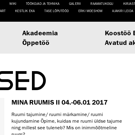
WIKI
TÖÖKOJAD JA TEHNIKA
GALERII
RAAMATUKOGU
KIRJAS
ART
KESTLIK EKA
TASE LÕPUTÖÖD
ERKI MOESHOW
AJAKIRI LEIDA
Akadeemia
Koostöö 
Õppetöö
Avatud a
ISED
MINA RUUMIS II 04.-06.01 2017
Ruumi tajumine/ ruumi märkamine/ ruumi
kujundamine Õpime, kuidas me ruumi üldse tajume
ning millest see tuleneb? Mis on inimmõõtmeline
ruum? ...