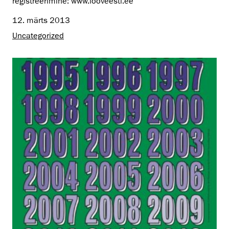
registreerimine: www.looveesti.ee
12. märts 2013
Uncategorized