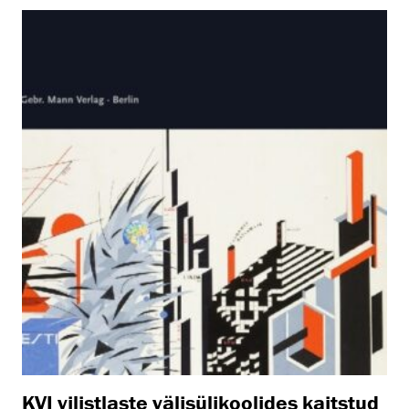
KVI vilistlaste välisülikoolides kaitstud