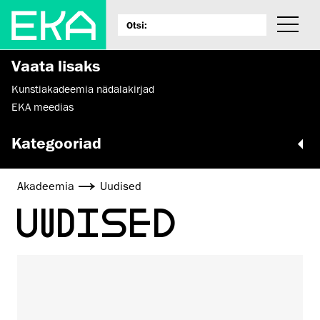
Vaata lisaks
Kunstiakadeemia nädalakirjad
EKA meedias
Kategooriad
Akadeemia
Uudised
UUDISED