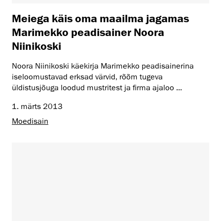
Meiega käis oma maailma jagamas
Marimekko peadisainer Noora
Niinikoski
Noora Niinikoski käekirja Marimekko peadisainerina
iseloomustavad erksad värvid, rõõm tugeva
üldistusjõuga loodud mustritest ja firma ajaloo ...
1. märts 2013
Moedisain