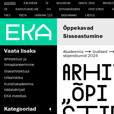
UUDISED
KALENDER
TV
MUUSEUM
TAHVEL (ÕIS)
MOODLE
ÜE
RAHVUSVAHELINE
CVI
EETIKAKOODEKS
VENT SPACE
N
T4EU
TOETA
UKRAINA
DIGIVARAMU
LAETUS
Õppekavad
Sisseastumine
Vaata lisaks
Akadeemia
Uudised
stipendiumid 2024
Arhitektuur ja
ARH
linnaplaneerimine
Sisearhitektuur
Urbanistika
„ÕPI
Kunstiakadeemia
nädalakirjad
EKA meedias
STIP
Kategooriad