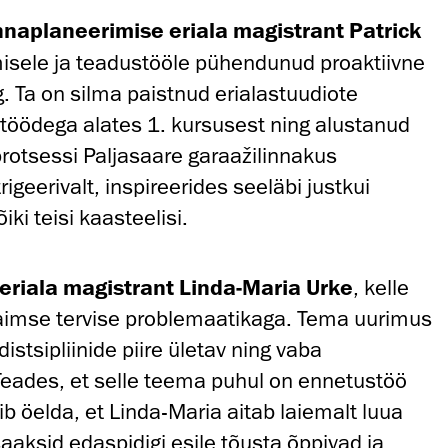
innaplaneerimise eriala magistrant Patrick
isele ja teadustööle pühendunud proaktiivne
. Ta on silma paistnud erialastuudiote
töödega alates 1. kursusest ning alustanud
rotsessi Paljasaare garaažilinnakus
trigeerivalt, inspireerides seeläbi justkui
ki teisi kaasteelisi.
 eriala magistrant Linda-Maria Urke
, kelle
aimse tervise problemaatikaga. Tema uurimus
istsipliinide piire ületav ning vaba
Teades, et selle teema puhul on ennetustöö
ib öelda, et Linda-Maria aitab laiemalt luua
saaksid edaspidigi esile tõusta õppivad ja