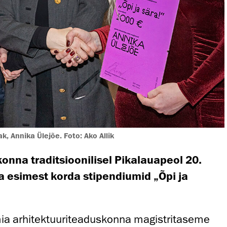
ak, Annika Ülejõe. Foto: Ako Allik
onna traditsioonilisel Pikalauapeol 20.
ja esimest korda stipendiumid „Õpi ja
ia arhitektuuriteaduskonna magistritaseme