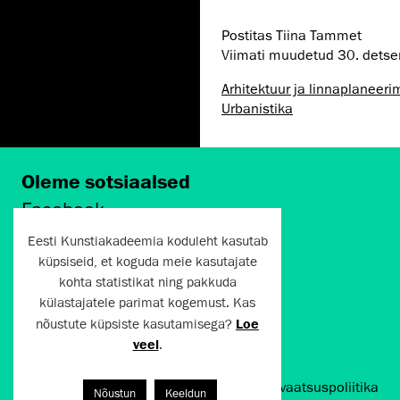
Postitas Tiina Tammet
Viimati muudetud
30. dets
Arhitektuur ja linnaplaneeri
Urbanistika
Oleme sotsiaalsed
Facebook
Instagram
Eesti Kunstiakadeemia koduleht kasutab
Twitter
küpsiseid, et koguda meie kasutajate
LinkedIn
kohta statistikat ning pakkuda
Flickr
külastajatele parimat kogemust. Kas
Vimeo
YouTube
nõustute küpsiste kasutamisega?
Loe
veel
.
Artun.ee 2024
Kasutustingimused ja privaatsuspoliitika
Nõustun
Keeldun