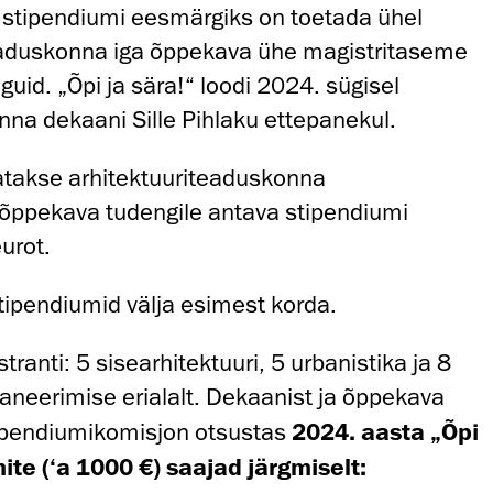
d stipendiumi eesmärgiks on toetada ühel
teaduskonna iga õppekava ühe magistritaseme
guid. „Õpi ja sära!“ loodi 2024. sügisel
nna dekaani Sille Pihlaku ettepanekul.
atakse arhitektuuriteaduskonna
 õppekava tudengile antava stipendiumi
urot.
tipendiumid välja esimest korda.
ranti: 5 sisearhitektuuri, 5 urbanistika ja 8
planeerimise erialalt. Dekaanist ja õppekava
ipendiumikomisjon otsustas
2024. aasta „Õpi
ite (‘a 1000 €) saajad järgmiselt: