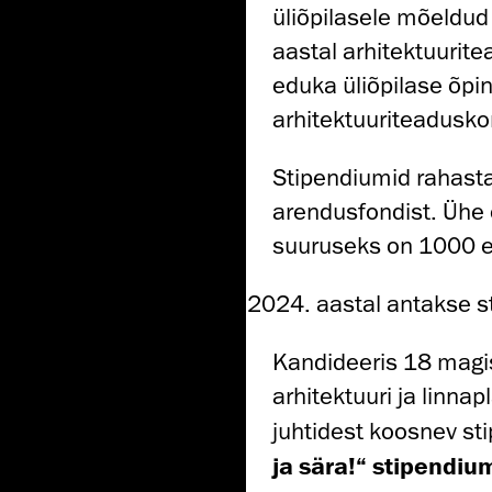
üliõpilasele mõeldu
aastal arhitektuuri
eduka üliõpilase õpin
arhitektuuriteadusko
Stipendiumid rahast
arendusfondist. Ühe
suuruseks on 1000 e
aastal antakse s
Kandideeris 18 magist
arhitektuuri ja linna
juhtidest koosnev st
ja sära!“ stipendium