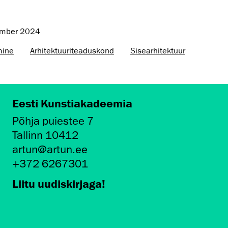
ember 2024
mine
Arhitektuuri­teaduskond
Sisearhitektuur
Eesti Kunstiakadeemia
Põhja puiestee 7
Tallinn 10412
artun@artun.ee
+372 6267301
Liitu uudiskirjaga!