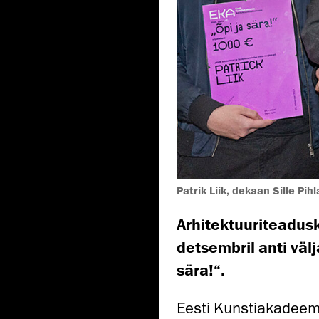
Patrik Liik, dekaan Sille Pihl
Arhitektuuriteadusk
detsembril anti väl
sära!“.
Eesti Kunstiakadeem