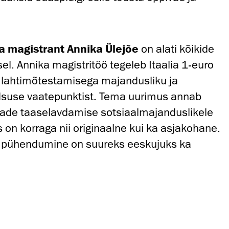
.
la magistrant Annika Ülejõe
on alati kõikide
l. Annika magistritöö tegeleb Itaalia 1-euro
lahtimõtestamisega majandusliku ja
rdsuse vaatepunktist. Tema uurimus annab
innade taaselavdamise sotsiaalmajanduslikele
 on korraga nii originaalne kui ka asjakohane.
 pühendumine on suureks eeskujuks ka