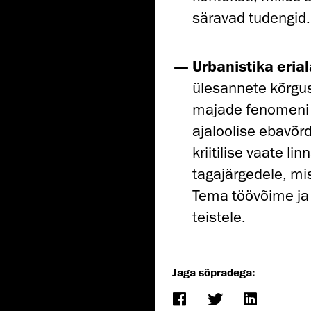
säravad tudengid
Urbanistika eria
ülesannete kõrguse
majade fenomeni 
ajaloolise ebavõ
kriitilise vaate l
tagajärgedele, mis
Tema töövõime ja
teistele.
Jaga sõpradega: