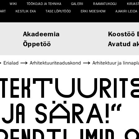
WIKI
TÖÖKOJAD JA TEHNIKA
GALERII
RAAMATUKOGU
KIRJAS
ART
KESTLIK EKA
TASE LÕPUTÖÖD
ERKI MOESHOW
AJAKIRI LEIDA
Akadeemia
Koostöö 
Õppetöö
Avatud a
Erialad
Arhitektuuri­teaduskond
Arhitektuur ja linnap
ITEKTUURI
 JA SÄRA!“
ENDIUMID 