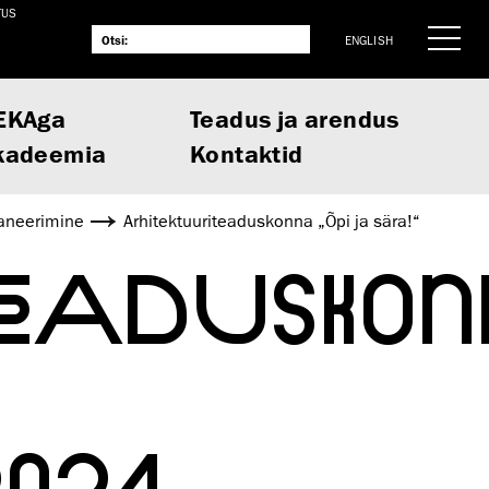
TUS
ENGLISH
EKAga
Teadus ja arendus
kadeemia
Kontaktid
laneerimine
Arhitektuuriteaduskonna „Õpi ja sära!“
TEADUSKO
2024