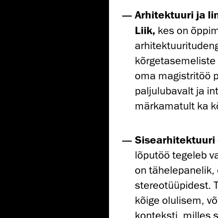
Arhitektuuri ja l
Liik,
kes on õppim
arhitektuuritudeng
kõrgetasemeliste 
oma magistritöö p
paljulubavalt ja in
märkamatult ka kõi
Sisearhitektuuri
lõputöö tegeleb v
on tähelepanelik, d
stereotüüpidest. 
kõige olulisem, võ
konteksti, milles 