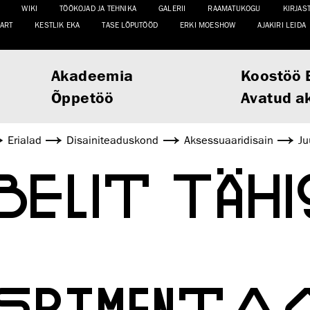
WIKI
TÖÖKOJAD JA TEHNIKA
GALERII
RAAMATUKOGU
KIRJAS
ART
KESTLIK EKA
TASE LÕPUTÖÖD
ERKI MOESHOW
AJAKIRI LEIDA
Akadeemia
Koostöö 
Õppetöö
Avatud a
Erialad
Disaini­­teaduskond
Aksessuaaridisain
Ju
BELIT TÄH
PERIMENTA