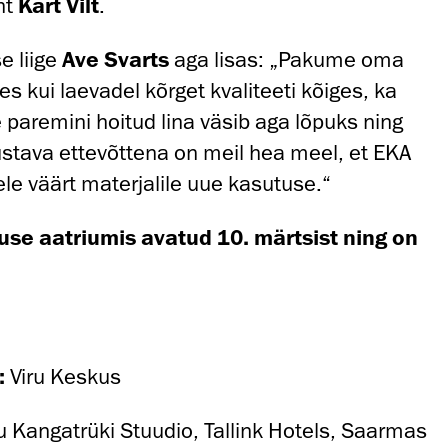
ht
Kärt Vilt
.
e liige
Ave Svarts
aga lisas: „Pakume oma
ides kui laevadel kõrget kvaliteeti kõiges, ka
 paremini hoitud lina väsib aga lõpuks ning
stava ettevõttena on meil hea meel, et EKA
ele väärt materjalile uue kasutuse.“
use aatriumis avatud 10. märtsist ning on
:
Viru Keskus
u Kangatrüki Stuudio, Tallink Hotels, Saarmas