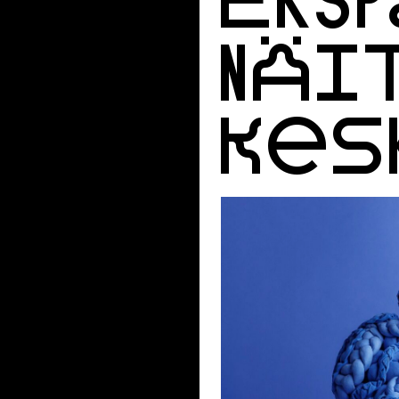
NÄIT
KES