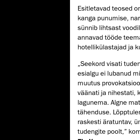
Esitletavad teosed o
kanga punumise, na
sünnib lihtsast voodil
annavad tööde teema
hotellikülastajad ja k
„Seekord visati tuden
esialgu ei lubanud mi
muutus provokatsiooni
väänati ja nihestati,
lagunema. Algne mate
tähenduse. Lõpptule
raskesti äratuntav, ü
tudengite poolt,” ko