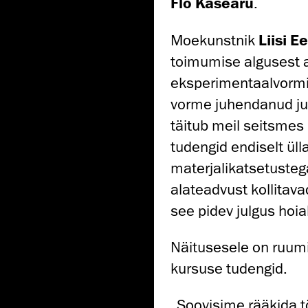
Flo Kasearu
.
Moekunstnik
Liisi 
toimumise algusest a
eksperimentaalvormi 
vorme juhendanud jub
täitub meil seitsme
tudengid endiselt üll
materjalikatsetusteg
alateadvust kollitav
see pidev julgus hoi
Näitusesele on ruumi
kursuse tudengid.
„Soovisime rääkida tö