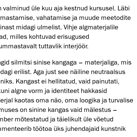
n valminud üle kuu aja kestnud kursusel. Läbi
rmastamise, vahatamise ja muude meetodite
inast midagi ulmelist. Vihje algmaterjalile
d, milles kohtuvad erisugused
ummastavalt tuttavlik interjöör.
gid silmitsi sinise kangaga – materjaliga, mis
dagi erilist. Aga just see näiline neutraalsus
ks. Kangast ei hellitatud, vaid painutati,
 kuni algne vorm ja identiteet hakkasid
rjal kaotas oma näo, oma loogika ja turvalise
muses on sinine kangas vaid mälestus –
mber mõtestatud ja täielikult üle võetud
mmenteerib töötoa üks juhendajaid kunstnik