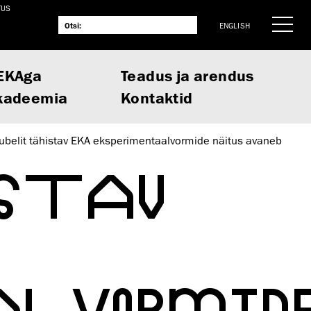
TUS
ENGLISH
EKAga
Teadus ja arendus
kadeemia
Kontaktid
ubelit tähistav EKA eksperimentaalvormide näitus avaneb
ISTAV
ALVORMID