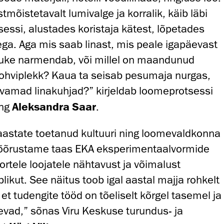
tmõistetavalt lumivalge ja korralik, käib läbi
essi, alustades koristaja kätest, lõpetades
ga. Aga mis saab linast, mis peale igapäevast
tuke narmendab, või millel on maandunud
hviplekk? Kaua ta seisab pesumaja nurgas,
vamad linakuhjad?” kirjeldab loomeprotsessi
eng
Aleksandra Saar
.
 aastate toetanud kultuuri ning loomevaldkonna
õõrustame taas EKA eksperimentaalvormide
rtele loojatele nähtavust ja võimalust
ikut. See näitus toob igal aastal majja rohkelt
, et tudengite tööd on tõeliselt kõrgel tasemel ja
evad,” sõnas Viru Keskuse turundus- ja