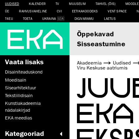
UUDISED
KALENDER
TV
MUUSEUM
TAHVEL (ÕIS)
MOODLE
ÜE
RAHVUSVAHELINE
CVI
EETIKAKOODEKS
VENT SPACE
N
T4EU
TOETA
UKRAINA
DIGIVARAMU
LAETUS
Õppekavad
Sisseastumine
Vaata lisaks
Akadeemia
Uudised
Viru Keskuse aatriumis
Disaini­­teaduskond
JUU
Moedisain
Sisearhitektuur
Tekstiilidisain
EKA
Kunstiakadeemia
nädalakirjad
EKA meedias
EKS
Kategooriad