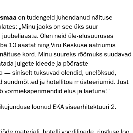
Eesmaa
on tudengeid juhendanud näituse
lates: „Minu jaoks on see üks suur
juubeliaasta. Olen neid üle-elusuuruses
a 10 aastat ning Viru Keskuse aatriumis
s näituse kord. Minu suureks rõõmuks suudavad
atada julgete ideede ja pööraste
a — siniselt tuksuvad olendid, unelõksud,
ad sundmõtted ja hotellitoa müsteeriumid. Just
ab vormieksperimendid elus ja laetuna!”
kujunduse loonud EKA sisearhitektuuri 2.
öde materjali, hotelli voodilinade, ringluse loo.