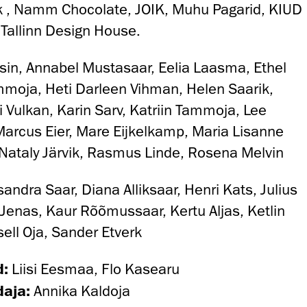
k , Namm Chocolate, JOIK, Muhu Pagarid, KIUD
 Tallinn Design House.
sin, Annabel Mustasaar, Eelia Laasma, Ethel
mmoja, Heti Darleen Vihman, Helen Saarik,
 Vulkan, Karin Sarv, Katriin Tammoja, Lee
 Marcus Eier, Mare Eijkelkamp, Maria Lisanne
Nataly Järvik, Rasmus Linde, Rosena Melvin
andra Saar, Diana Alliksaar, Henri Kats, Julius
Jenas, Kaur Rõõmussaar, Kertu Aljas, Ketlin
isell Oja, Sander Etverk
d:
Liisi Eesmaa, Flo Kasearu
aja:
Annika Kaldoja