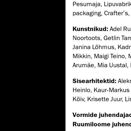
Pesumaja, Lipuvabri
packaging, Crafter’s,
Kunstnikud:
Adel Ru
Noortoots, Getlin Ta
Janina Lõhmus, Kadri
Mikkin, Maigi Teino,
Arumäe, Mia Uustal, 
Sisearhitektid:
Aleks
Heinlo, Kaur-Markus 
Kõiv, Krisette Juur, L
Vormide juhendaja
Ruumiloome juhend