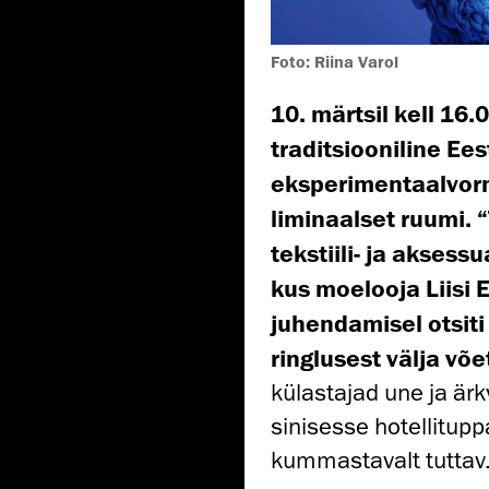
Foto: Riina Varol
10. märtsil kell 16
traditsiooniline Ee
eksperimentaalvorm
liminaalset ruumi. 
tekstiili- ja aksess
kus moelooja Liisi 
juhendamisel otsiti 
ringlusest välja võ
külastajad une ja är
sinisesse hotellitupp
kummastavalt tuttav