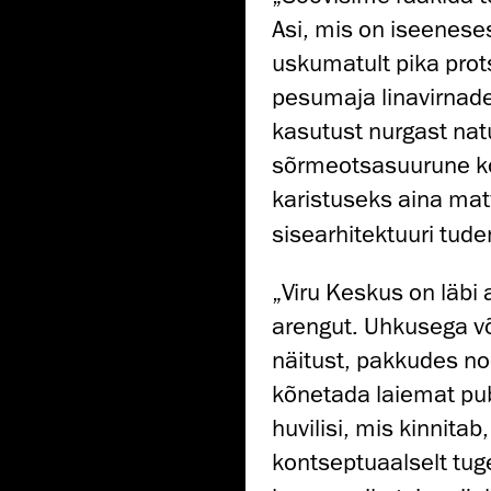
Asi, mis on iseeneses
uskumatult pika prots
pesumaja linavirnade
kasutust nurgast na
sõrmeotsasuurune ko
karistuseks aina mat
sisearhitektuuri tud
„Viru Keskus on läbi
arengut. Uhkusega v
näitust, pakkudes noo
kõnetada laiemat publ
huvilisi, mis kinnitab
kontseptuaalselt tug