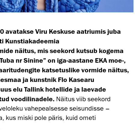
.00 avatakse Viru Keskuse aatriumis juba
sti Kunstiakadeemia
ide näitus, mis seekord kutsub kogema
“Tuba nr Sinine” on iga-aastane EKA moe-,
uaaritudengite katsetuslike vormide näitus,
Eesmaa ja kunstnik Flo Kasearu
uus elu Tallink hotellide ja laevade
etud voodilinadele.
Näitus viib seekord
kveloleku vahepealsesse seisundisse –
a, kus miski pole päris, kuid ometi
.