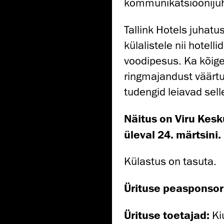
kommunikatsiooniju
Tallink Hotels juhatus
külalistele nii hotell
voodipesus. Ka kõige
ringmajandust väärtu
tudengid leiavad sell
Näitus on Viru Kesk
üleval 24. märtsini.
Külastus on tasuta.
Ürituse peasponsor
Ürituse toetajad:
Ki