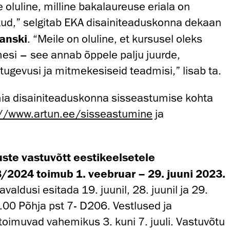
 oluline, milline bakalaureuse eriala on
ud,” selgitab EKA disainiteaduskonna dekaan
anski
. “Meile on oluline, et kursusel oleks
mesi – see annab õppele palju juurde,
tugevusi ja mitmekesiseid teadmisi,” lisab ta.
ia disainiteaduskonna sisseastumise kohta
://www.artun.ee/sisseastumine
ja
ste vastuvõtt eestikeelsetele
2024 toimub 1. veebruar – 29. juuni 2023.
aldusi esitada 19. juunil, 28. juunil ja 29.
6.00 Põhja pst 7- D206. Vestlused ja
oimuvad vahemikus 3. kuni 7. juuli. Vastuvõtu