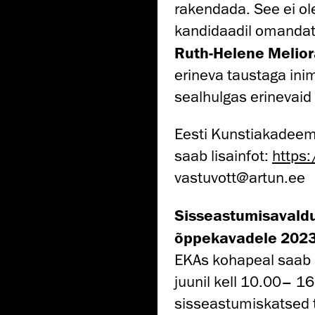
rakendada. See ei ole
kandidaadil omandat
Ruth-Helene Melior
erineva taustaga ini
sealhulgas erinevaid 
Eesti Kunstiakadeem
saab lisainfot:
https
vastuvott@artun.ee
Sisseastumisavaldu
õppekavadele 2023/
EKAs kohapeal saab av
juunil kell 10.00– 1
sisseastumiskatsed t