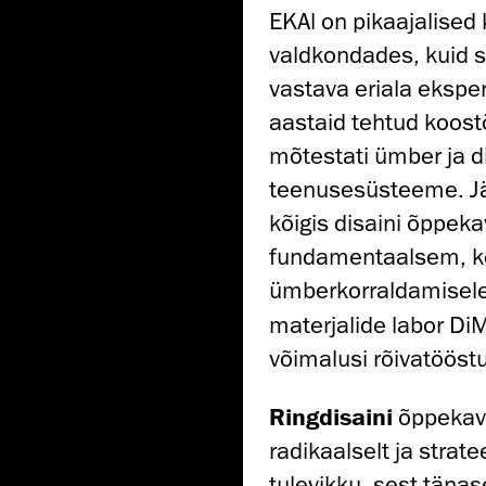
EKAl on pikaajalise
valdkondades, kuid 
vastava eriala eksper
aastaid tehtud koost
mõtestati ümber ja di
teenusesüsteeme. Jä
kõigis disaini õppeka
fundamentaalsem, ke
ümberkorraldamisele.
materjalide labor Di
võimalusi rõivatöös
Ringdisaini
õppekava
radikaalselt ja strat
tulevikku, sest täna