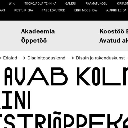
WIKI
TÖÖKOJAD JA TEHNIKA
GALERII
RAAMATUKOGU
KIRJAS
ART
KESTLIK EKA
TASE LÕPUTÖÖD
ERKI MOESHOW
AJAKIRI LEIDA
Akadeemia
Koostöö 
Õppetöö
Avatud a
Erialad
Disaini­­teaduskond
Disain ja rakenduskunst
 AVAB KOL
INI
ISTRIÕPPE