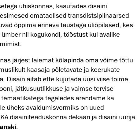
setega ühiskonnas, kasutades disaini
esimesed omataolised transdistsiplinaarsed
uvad õppima erineva taustaga üliõpilased, kes
 ümber nii kogukondi, tööstust kui avalike
imimist.
nnas järjest laiemat kõlapinda oma võime tõttu
emuslikult kaasaja põletavate ja keerukate
 Disain aitab ette kujutada uusi viise toime
iooni, jätkusuutlikkuse ja vaimse tervise
 temaatikatega tegeledes arendame ka
lle üheks avaldumisvormiks on uued
KA disainiteaduskonna dekaan ja disaini uurija
anski
.