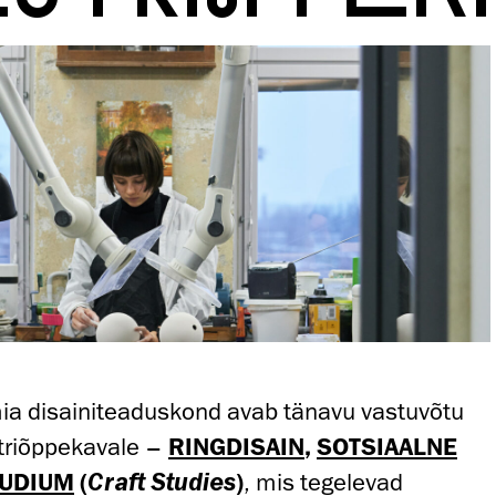
ia disainiteaduskond avab tänavu vastuvõtu
triõppekavale –
RINGDISAIN
,
SOTSIAALNE
UUDIUM
(
)
, mis tegelevad
Craft Studies