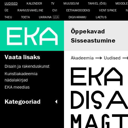
UUDISED
KALENDER
TV
MUUSEUM
TAHVEL (ÕIS)
MOODLE
ÜE
RAHVUSVAHELINE
CVI
EETIKAKOODEKS
VENT SPACE
N
T4EU
TOETA
UKRAINA
DIGIVARAMU
LAETUS
Õppekavad
Sisseastumine
Vaata lisaks
Akadeemia
Uudised
EKA
Disain ja rakenduskunst
Kunstiakadeemia
nädalakirjad
DISA
EKA meedias
Kategooriad
MAG