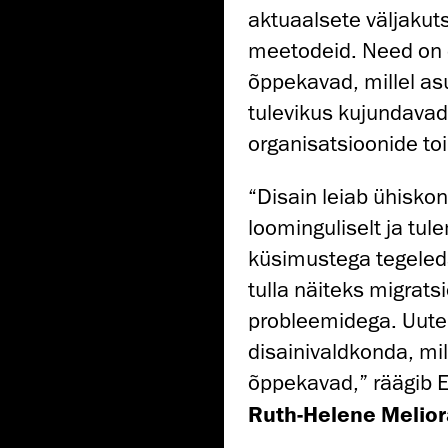
aktuaalsete väljakut
meetodeid. Need on 
õppekavad, millel as
tulevikus kujundavad
organisatsioonide to
“Disain leiab ühisko
loominguliselt ja tul
küsimustega tegeleda.
tulla näiteks migrats
probleemidega. Uute
disainivaldkonda, mi
õppekavad,” räägib E
Ruth-Helene Melior