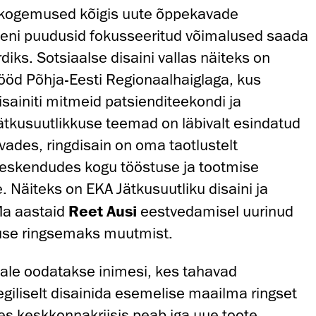
d kogemused kõigis uute õppekavade
seni puudusid fokusseeritud võimalused saada
diks. Sotsiaalse disaini vallas näiteks on
ööd Põhja-Eesti Regionaalhaiglaga, kus
sainiti mitmeid patsienditeekondi ja
tkusuutlikkuse teemad on läbivalt esindatud
vades, ringdisain on oma taotlustelt
skendudes kogu tööstuse ja tootmise
 Näiteks on EKA Jätkusuutliku disaini ja
Ma aastaid
Reet Ausi
eestvedamisel uurinud
tuse ringsemaks muutmist.
le oodatakse inimesi, kes tahavad
eegiliselt disainida esemelise maailma ringset
ses keskkonnakriisis peab iga uue toote