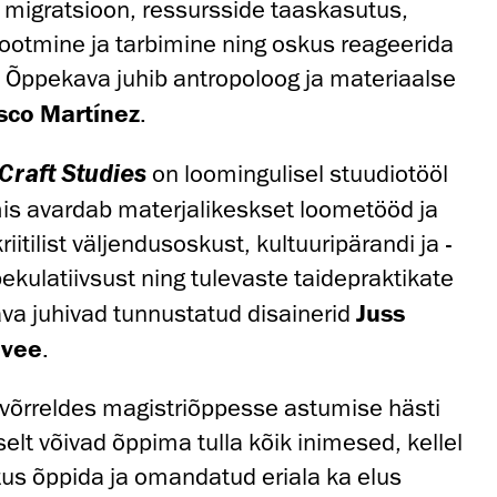
, migratsioon, ressursside taaskasutus,
tootmine ja tarbimine ning oskus reageerida
e. Õppekava juhib antropoloog ja materiaalse
sco Martínez
.
on loomingulisel stuudiotööl
Craft Studies
is avardab materjalikeskset loometööd ja
itilist väljendusoskust, kultuuripärandi ja -
pekulatiivsust ning tulevaste taidepraktikate
va juhivad tunnustatud disainerid
Juss
avee
.
õrreldes magistriõppesse astumise hästi
selt võivad õppima tulla kõik inimesed, kellel
us õppida ja omandatud eriala ka elus