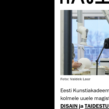
Foto: Valdek Laur
Eesti Kunstiakadeem
kolmele uuele magis
DISAIN
ja
TAIDEST