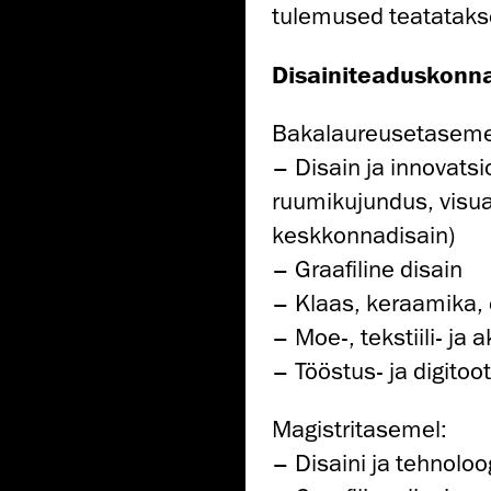
tulemused teatatakse 
Disainiteaduskonna
Bakalaureusetaseme
– Disain ja innovatsi
ruumikujundus, visu
keskkonnadisain)
– Graafiline disain
– Klaas, keraamika, 
– Moe-, tekstiili- ja
– Tööstus- ja digitoo
Magistritasemel:
– Disaini ja tehnoloo