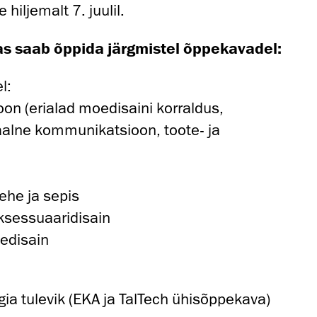
hiljemalt 7. juulil.
s saab õppida järgmistel õppekavadel:
l:
oon (erialad moedisaini korraldus,
aalne kommunikatsioon, toote- ja
ehe ja sepis
 aksessuaaridisain
tedisain
gia tulevik (EKA ja TalTech ühisõppekava)