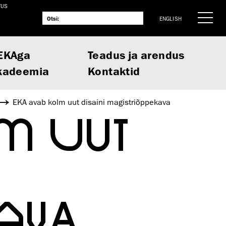
TUS
ENGLISH
EKAga
Teadus ja arendus
kadeemia
Kontaktid
EKA avab kolm uut disaini magistriõppekava
M UUT
KAVA