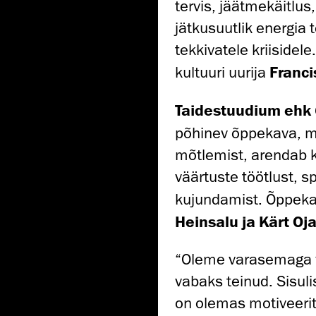
tervis, jäätmekäitlus
jätkusuutlik energia 
tekkivatele kriisidel
kultuuri uurija
Franci
Taidestuudium ehk
põhinev õppekava, m
mõtlemist, arendab kri
väärtuste töötlust, s
kujundamist. Õppeka
Heinsalu ja Kärt Oj
“Oleme varasemaga v
vabaks teinud. Sisuli
on olemas motiveerit