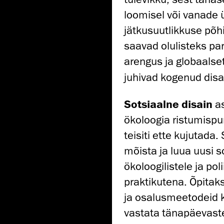
loomisel või vanade 
jätkusuutlikkuse põh
saavad olulisteks pa
arengus ja globaals
juhivad kogenud disa
Sotsiaalne disain
as
ökoloogia ristumispun
teisiti ette kujutad
mõista ja luua uusi s
ökoloogilistele ja poli
praktikutena. Õpitak
ja osalusmeetodeid 
vastata tänapäevaste