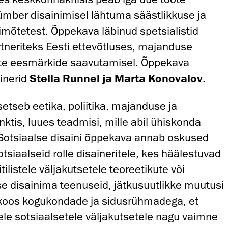
ümber disainimisel lähtuma säästlikkuse ja
imõtetest. Õppekava läbinud spetsialistid
rtneriteks Eesti ettevõtluses, majanduse
ete eesmärkide saavutamisel. Õppekava
inerid
Stella Runnel ja Marta Konovalov
.
etseb eetika, poliitika, majanduse ja
ktis, luues teadmisi, mille abil ühiskonda
a. Sotsiaalse disaini õppekava annab oskused
otsiaalseid rolle disaineritele, kes häälestuvad
itilistele väljakutsetele teoreetikute või
se disainima teenuseid, jätkusuutlikke muutusi
koos kogukondade ja sidusrühmadega, et
le sotsiaalsetele väljakutsetele nagu vaimne