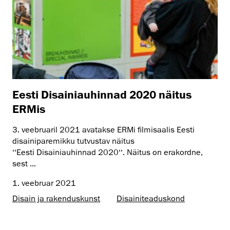
Eesti Disainiauhinnad 2020 näitus
ERMis
3. veebruaril 2021 avatakse ERMi filmisaalis Eesti
disainiparemikku tutvustav näitus
‘‘Eesti Disainiauhinnad 2020‘‘. Näitus on erakordne,
sest ...
1. veebruar 2021
Disain ja rakenduskunst
Disaini­­teaduskond