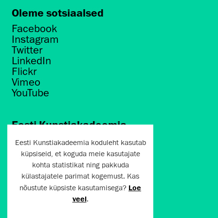
Oleme sotsiaalsed
Facebook
Instagram
Twitter
LinkedIn
Flickr
Vimeo
YouTube
Eesti Kunstiakadeemia
Põhja puiestee 7
Eesti Kunstiakadeemia koduleht kasutab
Tallinn 10412
küpsiseid, et koguda meie kasutajate
kohta statistikat ning pakkuda
artun@artun.ee
külastajatele parimat kogemust. Kas
+372 6267301
nõustute küpsiste kasutamisega?
Loe
veel
.
Liitu uudiskirjaga!