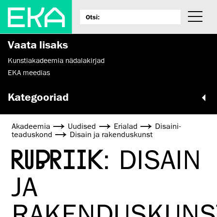
Vaata lisaks
Kunstiakadeemia nädalakirjad
EKA meedias
Kategooriad
Akadeemia
Uudised
Erialad
Disaini­­
teaduskond
Disain ja rakenduskunst
RUBRIIK:
DISAIN
JA
RAKENDUSKUNS