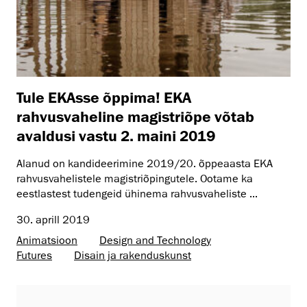
Tule EKAsse õppima! EKA
rahvusvaheline magistriõpe võtab
avaldusi vastu 2. maini 2019
Alanud on kandideerimine 2019/20. õppeaasta EKA
rahvusvahelistele magistriõpingutele. Ootame ka
eestlastest tudengeid ühinema rahvusvaheliste ...
30. aprill 2019
Animatsioon
Design and Technology
Futures
Disain ja rakenduskunst