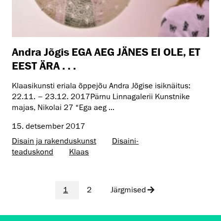
Andra Jõgis EGA AEG JÄNES EI OLE, ET
EEST ÄRA . . .
Klaasikunsti eriala õppejõu Andra Jõgise isiknäitus:
22.11. – 23.12. 2017Pärnu Linnagalerii Kunstnike
majas, Nikolai 27 “Ega aeg ...
15. detsember 2017
Disain ja rakenduskunst
Disaini­­
teaduskond
Klaas
1
2
Järgmised