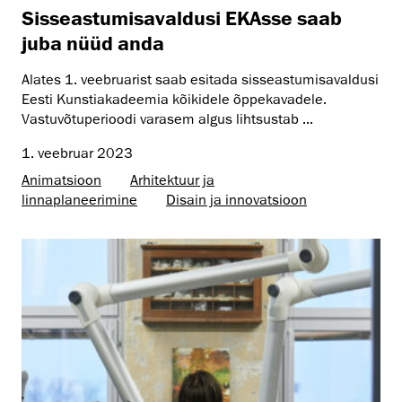
Sisseastumisavaldusi EKAsse saab
juba nüüd anda
Alates 1. veebruarist saab esitada sisseastumisavaldusi
Eesti Kunstiakadeemia kõikidele õppekavadele.
Vastuvõtuperioodi varasem algus lihtsustab ...
1. veebruar 2023
Animatsioon
Arhitektuur ja
linnaplaneerimine
Disain ja innovatsioon