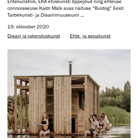
Ehtekunstnik, EKA ehiskunsti õppejõud ning ehteväe
connoisseuse Kadri Mälk avas näituse “Buldog” Eesti
Tarbekunsti- ja Disainimuuseumi ...
19. oktoober 2020
Disain ja rakenduskunst
Ehte- ja sepakunst