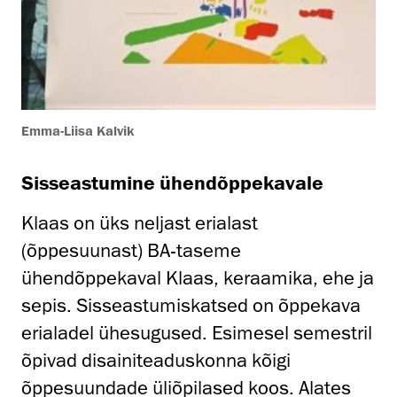
Emma-Liisa Kalvik
Sisseastumine ühendõppekavale
Klaas on üks neljast erialast
(õppesuunast) BA-taseme
ühendõppekaval Klaas, keraamika, ehe ja
sepis. Sisseastumiskatsed on õppekava
erialadel ühesugused. Esimesel semestril
õpivad disainiteaduskonna kõigi
õppesuundade üliõpilased koos. Alates