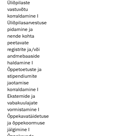
Üliõpilaste
vastuvõtu
korraldamine I
Üliõpilasarvestuse
pidamine ja
nende kohta
peetavate
registrite ja/või
andmebaaside
haldamine I
Õppetoetuste ja
stipendiumite
jaotamise
korraldamine I
Eksternide ja
vabakuulajate
vormistamine I
Õppekavatäidetuse
ja õppekoormuse
jälgimine I