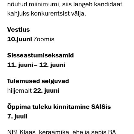
nõutud miinimumi, siis langeb kandidaat
kahjuks konkurentsist välja.
Vestlus
10.
juuni
Zoomis
Sisseastumiseksamid
11. juuni– 12. juuni
Tulemused selguvad
hiljemalt
22. juuni
Õppima tuleku kinnitamine SAISis
7. juuli
NB! Klaas, keraamika, ehe ja sepis BA