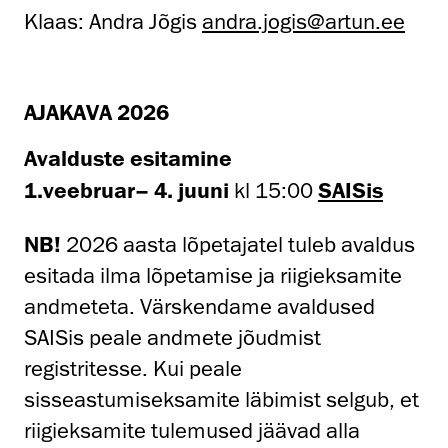
Klaas: Andra Jõgis
andra.jogis@artun.ee
AJAKAVA 2026
A
valduste esitamine
1.veebruar– 4. juuni
kl 15:00
SAISis
NB!
2026 aasta lõpetajatel tuleb avaldus
esitada ilma lõpetamise ja riigieksamite
andmeteta. Värskendame avaldused
SAISis peale andmete jõudmist
registritesse. Kui peale
sisseastumiseksamite läbimist selgub, et
riigieksamite tulemused jäävad alla