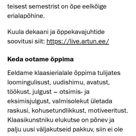
teisest semestrist on õpe eelkõige
erialapõhine.
Kuula dekaani ja õppekavajuhtide
soovitusi siit:
https://live.artun.ee/
Keda ootame õppima
Eeldame klaasierialale õppima tulijates
loomingulisust, uudishimu, avatust,
töökust, julgust – otsimis- ja
eksimisjulgust, valmisolekut ületada
raskusi, kohusetundlikkust, motiveeritust.
Klaasikunstniku elukutse on põnev ja
palju uusi väljakutseid pakkuv, siin ei ole