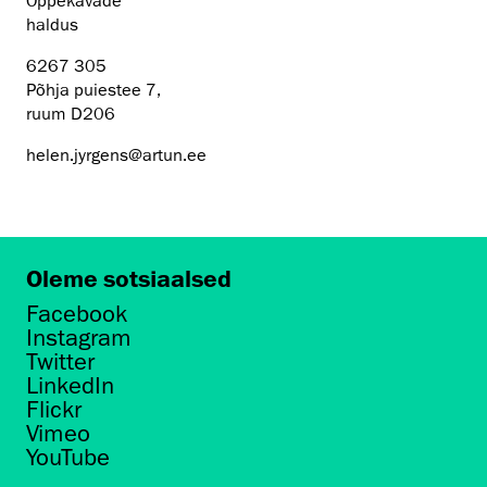
Õppekavade
haldus
6267 305
Põhja puiestee 7,
ruum D206
helen.jyrgens@artun.ee
Oleme sotsiaalsed
Facebook
Instagram
Twitter
LinkedIn
Flickr
Vimeo
YouTube