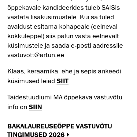
õppekavale kandideerides tuleb SAISis
vastata lisaküsimustele. Kui sa tuled
avaldust esitama kohapeale (eelneval
kokkuleppel) siis palun vasta eelnevalt
küsimustele ja saada e-posti aadressile
vastuvott@artun.ee
Klaas, keraamika, ehe ja sepis ankeedi
küsimused leiad
SIIT
Taidestuudiumi MA õppekava vastuvõtu
info on
SIIN
BAKALAUREUSEÕPPE VASTUVÕTU
TINGIMUSED 2026