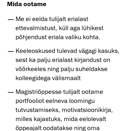
Mida ootame
Me ei eelda tulijalt erialast
ettevalmistust, küll aga lühikest
põhjendust eriala valiku kohta.
Keeleoskused tulevad vägagi kasuks,
sest ka palju erialast kirjandust on
võõrkeeles ning palju suheldakse
kolleegidega välismaalt
Magistriõppesse tulijalt ootame
portfooliot eelneva loomingu
tutvustamiseks, motivatsioonikirja,
milles kajastuks, mida eelolevalt
õppeajalt oodatakse ning oma