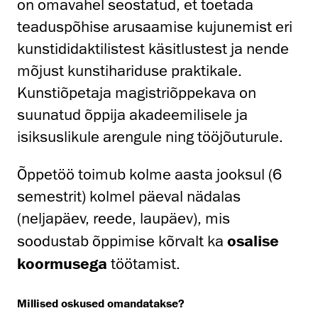
on omavahel seostatud, et toetada
teaduspõhise arusaamise kujunemist eri
kunstididaktilistest käsitlustest ja nende
mõjust kunstihariduse praktikale.
Kunstiõpetaja magistriõppekava on
suunatud õppija akadeemilisele ja
isiksuslikule arengule ning tööjõuturule.
Õppetöö toimub kolme aasta jooksul (6
semestrit) kolmel päeval nädalas
(neljapäev, reede, laupäev), mis
soodustab õppimise kõrvalt ka
osalise
koormusega
töötamist.
Millised oskused omandatakse?