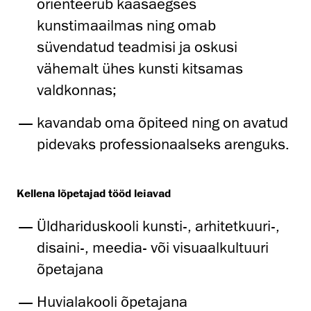
orienteerub kaasaegses
kunstimaailmas ning omab
süvendatud teadmisi ja oskusi
vähemalt ühes kunsti kitsamas
valdkonnas;
kavandab oma õpiteed ning on avatud
pidevaks professionaalseks arenguks.
Kellena lõpetajad tööd leiavad
Üldhariduskooli kunsti-, arhitetkuuri-,
disaini-, meedia- või visuaalkultuuri
õpetajana
Huvialakooli õpetajana