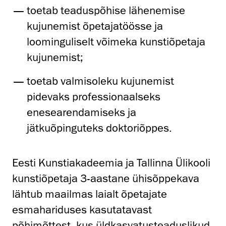
toetab teaduspõhise lähenemise
kujunemist õpetajatöösse ja
loominguliselt võimeka kunstiõpetaja
kujunemist;
toetab valmisoleku kujunemist
pidevaks professionaalseks
enesearendamiseks ja
jätkuõpinguteks doktoriõppes.
Eesti Kunstiakadeemia ja Tallinna Ülikooli
kunstiõpetaja 3-aastane ühisõppekava
lähtub maailmas laialt õpetajate
esmahariduses kasutatavast
põhimõttest, kus üldkasvatusteaduslikud