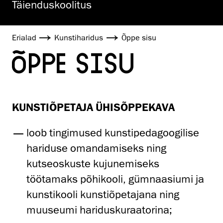
Täienduskoolitus
Erialad
Kunstiharidus
Õppe sisu
ÕPPE SISU
KUNSTIÕPETAJA ÜHISÕPPEKAVA
loob tingimused kunstipedagoogilise
hariduse omandamiseks ning
kutseoskuste kujunemiseks
töötamaks põhikooli, gümnaasiumi ja
kunstikooli kunstiõpetajana ning
muuseumi hariduskuraatorina;