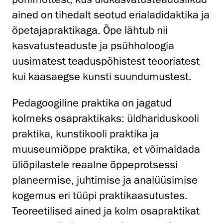
ained on tihedalt seotud erialadidaktika ja
õpetajapraktikaga. Õpe lähtub nii
kasvatusteaduste ja psühholoogia
uusimatest teaduspõhistest teooriatest
kui kaasaegse kunsti suundumustest.
Pedagoogiline praktika on jagatud
kolmeks osapraktikaks: üldhariduskooli
praktika, kunstikooli praktika ja
muuseumiõppe praktika, et võimaldada
üliõpilastele reaalne õppeprotsessi
planeermise, juhtimise ja analüüsimise
kogemus eri tüüpi praktikaasutustes.
Teoreetilised ained ja kolm osapraktikat