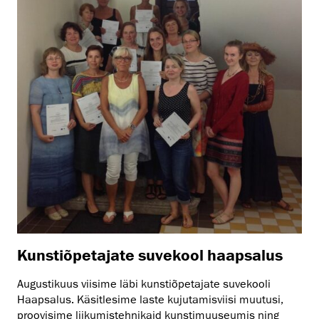
Kunstiõpetajate suvekool haapsalus
Augustikuus viisime läbi kunstiõpetajate suvekooli
Haapsalus. Käsitlesime laste kujutamisviisi muutusi,
proovisime liikumistehnikaid kunstimuuseumis ning