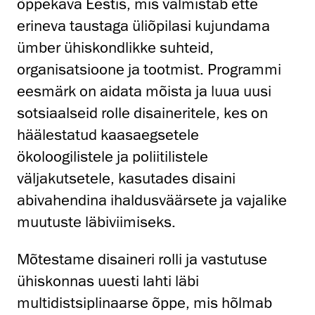
õppekava Eestis, mis valmistab ette
erineva taustaga üliõpilasi kujundama
ümber ühiskondlikke suhteid,
organisatsioone ja tootmist. Programmi
eesmärk on aidata mõista ja luua uusi
sotsiaalseid rolle disaineritele, kes on
häälestatud kaasaegsetele
ökoloogilistele ja poliitilistele
väljakutsetele, kasutades disaini
abivahendina ihaldusväärsete ja vajalike
muutuste läbiviimiseks.
Mõtestame disaineri rolli ja vastutuse
ühiskonnas uuesti lahti läbi
multidistsiplinaarse õppe, mis hõlmab