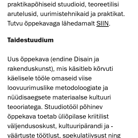
praktikapõhiseid stuudioid, teoreetilisi
arutelusid, uurimistehnikaid ja praktikat.
Tutvu õppekavaga lähedamalt
SIIN
.
Taidestuudium
Uus õppekava (endine Disain ja
rakenduskunst), mis käsitleb kõrvuti
käelisele tööle omaseid viise
loovuurimuslike metodoloogiate ja
nüüdisaegsete materiaalse kultuuri
teooriatega. Stuudiotööl põhinev
õppekava toetab üliõpilase kriitilist
väljendusoskust, kultuuripärandi ja -
väärtuste töötlust, spekulatiivsust ning