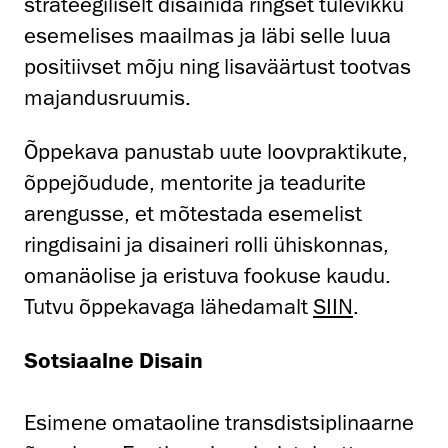
strateegiliselt disainida ringset tulevikku
esemelises maailmas ja läbi selle luua
positiivset mõju ning lisaväärtust tootvas
majandusruumis.
Õppekava
panustab uute loovpraktikute,
õppejõudude, mentorite ja teadurite
arengusse, et mõtestada esemelist
ringdisaini ja disaineri rolli ühiskonnas,
omanäolise ja eristuva fookuse kaudu.
Tutvu õppekavaga lähedamalt
SIIN
.
Sotsiaalne Disain
Esimene omataoline transdistsiplinaarne