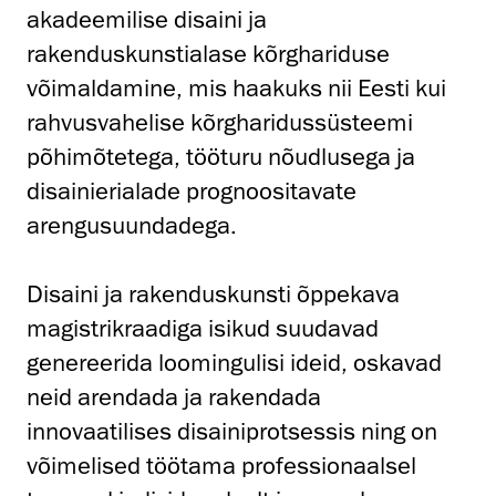
akadeemilise disaini ja
rakenduskunstialase kõrghariduse
võimaldamine, mis haakuks nii Eesti kui
rahvusvahelise kõrgharidussüsteemi
põhimõtetega, tööturu nõudlusega ja
disainierialade prognoositavate
arengusuundadega.
Disaini ja rakenduskunsti õppekava
magistrikraadiga isikud suudavad
genereerida loomingulisi ideid, oskavad
neid arendada ja rakendada
innovaatilises disainiprotsessis ning on
võimelised töötama professionaalsel