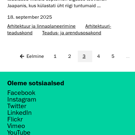
Jaapanis, kus külastati üht riigi tuntumaid ...
18. september 2025
Arhitektuur ja linnaplaneerimine
Arhitektuuri­
teaduskond
Teadus- ja arendusosakond
Eelmine
1
2
3
4
5
...
Oleme sotsiaalsed
Facebook
Instagram
Twitter
LinkedIn
Flickr
Vimeo
YouTube