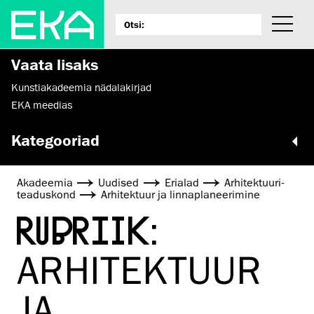
Vaata lisaks
Kunstiakadeemia nädalakirjad
EKA meedias
Kategooriad
Akadeemia
Uudised
Erialad
Arhitektuuri­
teaduskond
Arhitektuur ja linnaplaneerimine
RUBRIIK:
ARHITEKTUUR
JA