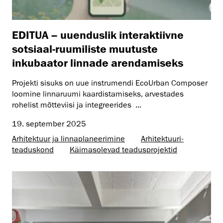
EDITUA – uuenduslik interaktiivne
sotsiaal-ruumiliste muutuste
inkubaator linnade arendamiseks
Projekti sisuks on uue instrumendi EcoUrban Composer
loomine linnaruumi kaardistamiseks, arvestades
rohelist mõtteviisi ja integreerides ...
19. september 2025
Arhitektuur ja linnaplaneerimine
Arhitektuuri­
teaduskond
Käimasolevad teadusprojektid