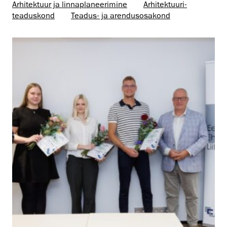
Arhitektuur ja linnaplaneerimine
Arhitektuuri­
teaduskond
Teadus- ja arendusosakond