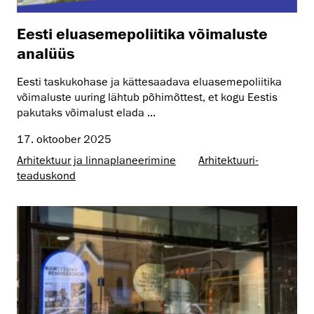
Eesti eluasemepoliitika võimaluste
analüüs
Eesti taskukohase ja kättesaadava eluasemepoliitika
võimaluste uuring lähtub põhimõttest, et kogu Eestis
pakutaks võimalust elada ...
17. oktoober 2025
Arhitektuur ja linnaplaneerimine
Arhitektuuri­
teaduskond