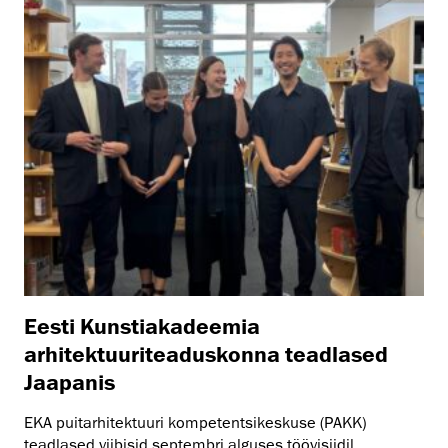
Eesti Kunstiakadeemia
arhitektuuriteaduskonna teadlased
Jaapanis
EKA puitarhitektuuri kompetentsikeskuse (PAKK)
teadlased viibisid septembri alguses töövisiidil