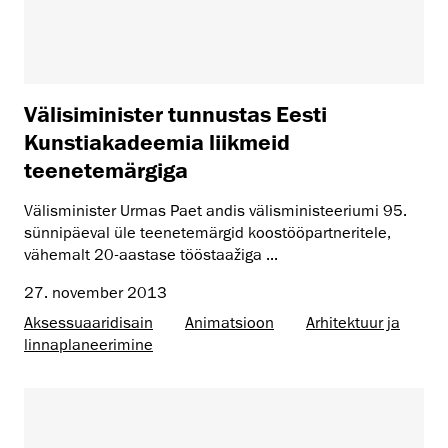
Välisiminister tunnustas Eesti
Kunstiakadeemia liikmeid
teenetemärgiga
Välisminister Urmas Paet andis välisministeeriumi 95.
sünnipäeval üle teenetemärgid koostööpartneritele,
vähemalt 20-aastase tööstaažiga ...
27. november 2013
Aksessuaaridisain
Animatsioon
Arhitektuur ja
linnaplaneerimine