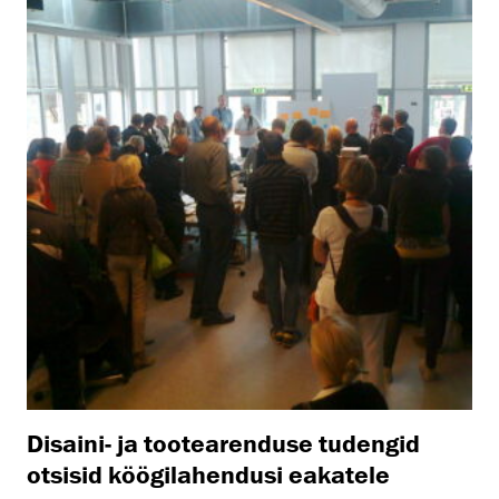
Disaini- ja tootearenduse tudengid
otsisid köögilahendusi eakatele