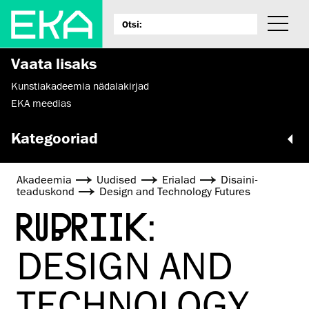
Vaata lisaks
Kunstiakadeemia nädalakirjad
EKA meedias
Kategooriad
Akadeemia
Uudised
Erialad
Disaini­­
teaduskond
Design and Technology Futures
RUBRIIK:
DESIGN AND
TECHNOLOGY