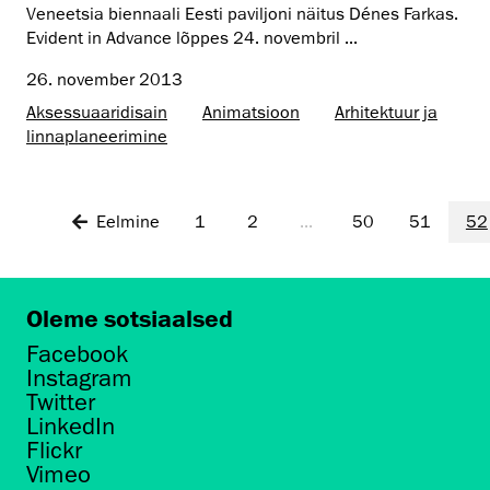
Veneetsia biennaali Eesti paviljoni näitus Dénes Farkas.
Evident in Advance lõppes 24. novembril ...
26. november 2013
Aksessuaaridisain
Animatsioon
Arhitektuur ja
linnaplaneerimine
Eelmine
1
2
...
50
51
52
Oleme sotsiaalsed
Facebook
Instagram
Twitter
LinkedIn
Flickr
Vimeo