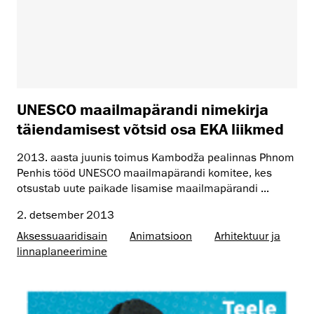
UNESCO maailmapärandi nimekirja
täiendamisest võtsid osa EKA liikmed
2013. aasta juunis toimus Kambodža pealinnas Phnom
Penhis tööd UNESCO maailmapärandi komitee, kes
otsustab uute paikade lisamise maailmapärandi ...
2. detsember 2013
Aksessuaaridisain
Animatsioon
Arhitektuur ja
linnaplaneerimine