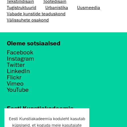
Tekstiilidisain
Tootedisain
Tugistruktuurid
Urbanistika
Uusmeedia
Vabade kunstide teaduskond
Välissuhete osakond
Oleme sotsiaalsed
Facebook
Instagram
Twitter
LinkedIn
Flickr
Vimeo
YouTube
Eesti Kunstiakadeemia
Põhja puiestee 7
Eesti Kunstiakadeemia koduleht kasutab
Tallinn 10412
küpsiseid, et koguda meie kasutajate