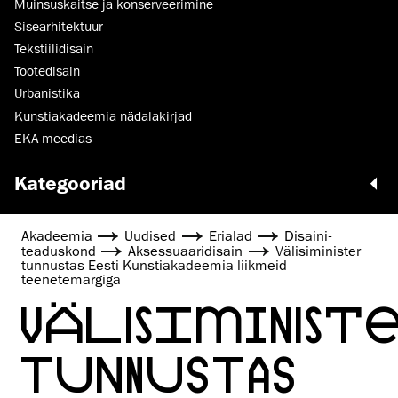
Muinsus­kaitse ja konserveerimine
Sisearhitektuur
Tekstiilidisain
Tootedisain
Urbanistika
Kunstiakadeemia nädalakirjad
EKA meedias
Kategooriad
Akadeemia
Uudised
Erialad
Disaini­­
teaduskond
Aksessuaaridisain
Välisiminister
tunnustas Eesti Kunstiakadeemia liikmeid
teenetemärgiga
VÄLISIMINIST
TUNNUSTAS