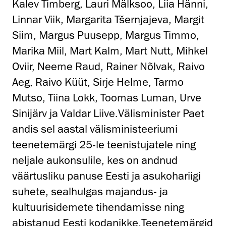
Kalev Timberg, Lauri Mälksoo, Liia Hänni,
Linnar Viik, Margarita Tšernjajeva, Margit
Siim, Margus Puusepp, Margus Timmo,
Marika Miil, Mart Kalm, Mart Nutt, Mihkel
Oviir, Neeme Raud, Rainer Nõlvak, Raivo
Aeg, Raivo Küüt, Sirje Helme, Tarmo
Mutso, Tiina Lokk, Toomas Luman, Urve
Sinijärv ja Valdar Liive.Välisminister Paet
andis sel aastal välisministeeriumi
teenetemärgi 25-le teenistujatele ning
neljale aukonsulile, kes on andnud
väärtusliku panuse Eesti ja asukohariigi
suhete, sealhulgas majandus- ja
kultuurisidemete tihendamisse ning
abistanud Eesti kodanikke.Teenetemärgid