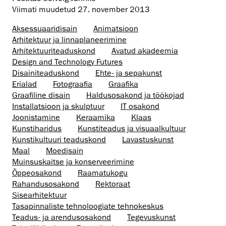
Viimati muudetud
27. november 2013
Aksessuaaridisain
Animatsioon
Arhitektuur ja linnaplaneerimine
Arhitektuuri­teaduskond
Avatud akadeemia
Design and Technology Futures
Disaini­­teaduskond
Ehte- ja sepakunst
Erialad
Fotograafia
Graafika
Graafiline disain
Haldusosakond ja töökojad
Installatsioon ja skulptuur
IT osakond
Joonistamine
Keraamika
Klaas
Kunstiharidus
Kunstiteadus ja visuaalkultuur
Kunsti­kultuuri teaduskond
Lavastuskunst
Maal
Moedisain
Muinsus­kaitse ja konserveerimine
Õppeosakond
Raamatukogu
Rahandusosakond
Rektoraat
Sisearhitektuur
Tasapinnaliste tehnoloogiate tehnokeskus
Teadus- ja arendusosakond
Tegevuskunst