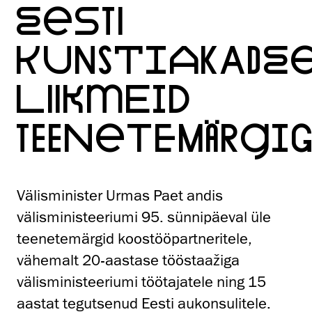
EESTI
KUNSTIAKADE
LIIKMEID
TEENETEMÄRGI
Välisminister Urmas Paet andis
välisministeeriumi 95. sünnipäeval üle
teenetemärgid koostööpartneritele,
vähemalt 20-aastase tööstaažiga
välisministeeriumi töötajatele ning 15
aastat tegutsenud Eesti aukonsulitele.