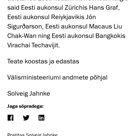
said Eesti aukonsul Zürichis Hans Graf,
Eesti aukonsul Reiykjavikis Jón
Sigurðarson, Eesti aukonsul Macaus Liu
Chak-Wan ning Eesti aukonsul Bangkokis
Virachai Techavijit.
​Teate koostas ja edastas
Välisministeeriumi andmete põhjal​
Solveig Jahnke
Jaga sõpradega:
Postitas Solveig Jahnke