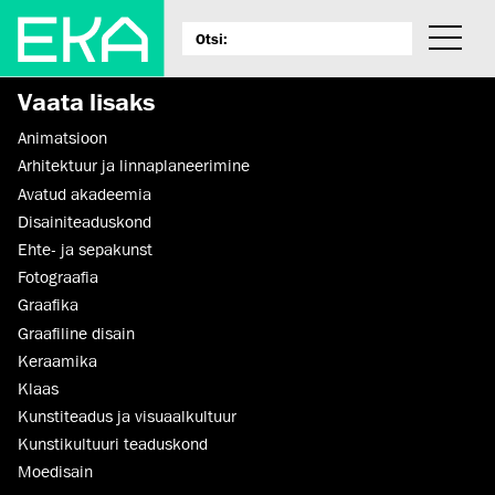
Vaata lisaks
Animatsioon
Arhitektuur ja linnaplaneerimine
Avatud akadeemia
Disaini­­teaduskond
Ehte- ja sepakunst
Fotograafia
Graafika
Graafiline disain
Keraamika
Klaas
Kunstiteadus ja visuaalkultuur
Kunsti­kultuuri teaduskond
Moedisain