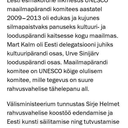
Eesti esmakordne liikmesus UNESCO
maailmapärandi komitees aastatel
2009–2013 oli edukas ja kujunes
silmapaistvaks panuseks kultuuri- ja
looduspärandi kaitsesse kogu maailmas.
Mart Kalm oli Eesti delegatsiooni juhiks
kultuuripärandi osas, Urve Sinijärv
looduspärandi osas. Maailmapärandi
komitee on UNESCO kõige olulisem
komitee, mille tegevus on suure
rahvusvahelise tähelepanu all.
Välisministeerium tunnustas Sirje Helmet
rahvusvahelise koostöö edendamise ja
Eesti kunsti säilitamise ning tutvustamise