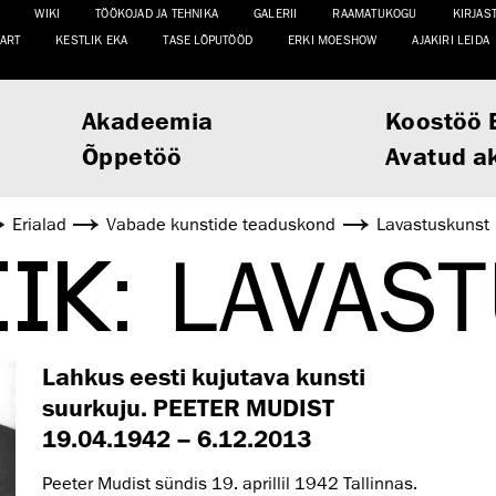
WIKI
TÖÖKOJAD JA TEHNIKA
GALERII
RAAMATUKOGU
KIRJAS
ART
KESTLIK EKA
TASE LÕPUTÖÖD
ERKI MOESHOW
AJAKIRI LEIDA
Akadeemia
Koostöö 
Õppetöö
Avatud a
Erialad
Vabade kunstide teaduskond
Lavastuskunst
IIK:
LAVAS
Lahkus eesti kujutava kunsti
suurkuju. PEETER MUDIST
19.04.1942 – 6.12.2013
Peeter Mudist sündis 19. aprillil 1942 Tallinnas.