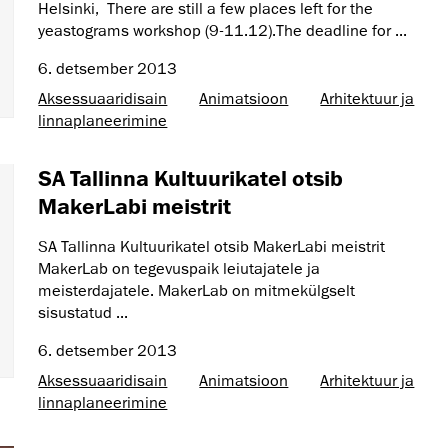
Helsinki, There are still a few places left for the
yeastograms workshop (9-11.12).The deadline for ...
6. detsember 2013
Aksessuaaridisain
Animatsioon
Arhitektuur ja
linnaplaneerimine
SA Tallinna Kultuurikatel otsib
MakerLabi meistrit
SA Tallinna Kultuurikatel otsib MakerLabi meistrit
MakerLab on tegevuspaik leiutajatele ja
meisterdajatele. MakerLab on mitmekülgselt
sisustatud ...
6. detsember 2013
Aksessuaaridisain
Animatsioon
Arhitektuur ja
linnaplaneerimine