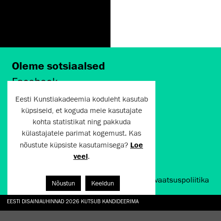
Oleme sotsiaalsed
Facebook
Instagram
Eesti Kunstiakadeemia koduleht kasutab
Twitter
küpsiseid, et koguda meie kasutajate
LinkedIn
kohta statistikat ning pakkuda
Flickr
külastajatele parimat kogemust. Kas
Vimeo
YouTube
nõustute küpsiste kasutamisega?
Loe
veel
.
Artun.ee 2024
Kasutustingimused ja privaatsuspoliitika
Nõustun
Keeldun
EESTI DISAINIAUHINNAD 2026 KUTSUB KANDIDEERIMA
GALERII: NÄITUSTE „CHARGE, JAW, BABBLE, FAUCET” JA „VESI, ENAMASTI JÕE KUJUL“ AV