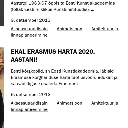
Aastatel 1963-67 õppis ta Eesti Kunstiakadeemias
(tollal: Eesti Riiklikus Kunstiinstituudis), ...
9. detsember 2013
Aksessuaaridisain
Animatsioon
Arhitektuur ja
linnaplaneerimine
EKAL ERASMUS HARTA 2020.
AASTANI!
Eesti kõrgkoolid, sh Eesti Kunstiakadeemia, läbisid
Erasmuse kõrghariduse harta taotlusvooru edukalt ja
saavad õiguse osaleda Erasmus+ ...
9. detsember 2013
Aksessuaaridisain
Animatsioon
Arhitektuur ja
linnaplaneerimine