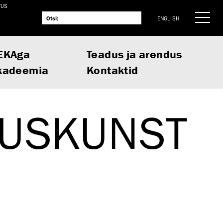
TUS
ENGLISH
EKAga
Teadus ja arendus
kadeemia
Kontaktid
TUSKUNST