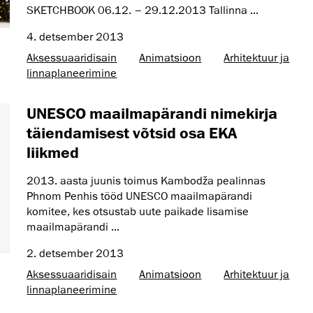
SKETCHBOOK 06.12. – 29.12.2013 Tallinna ...
4. detsember 2013
Aksessuaaridisain
Animatsioon
Arhitektuur ja
linnaplaneerimine
UNESCO maailmapärandi nimekirja
täiendamisest võtsid osa EKA
liikmed
2013. aasta juunis toimus Kambodža pealinnas
Phnom Penhis tööd UNESCO maailmapärandi
komitee, kes otsustab uute paikade lisamise
maailmapärandi ...
2. detsember 2013
Aksessuaaridisain
Animatsioon
Arhitektuur ja
linnaplaneerimine