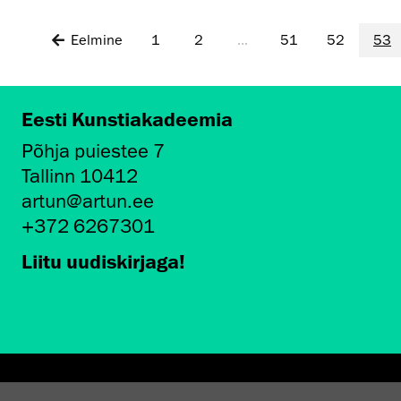
Eelmine
1
2
...
51
52
53
Eesti Kunstiakadeemia
Põhja puiestee 7
Tallinn 10412
artun@artun.ee
+372 6267301
Liitu uudiskirjaga!
AMINE EKA GALERIIS