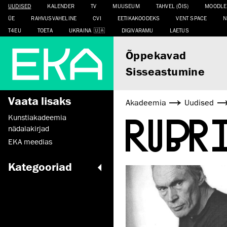
UUDISED
KALENDER
TV
MUUSEUM
TAHVEL (ÕIS)
MOODLE
ÜE
RAHVUSVAHELINE
CVI
EETIKAKOODEKS
VENT SPACE
N
T4EU
TOETA
UKRAINA
DIGIVARAMU
LAETUS
Õppekavad
Sisseastumine
Vaata lisaks
Akadeemia
Uudised
RUBR
Kunstiakadeemia
nädalakirjad
EKA meedias
Kategooriad