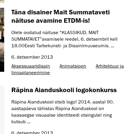
Täna disainer Mait Summataveti
näituse avamine ETDM-is!
Olete oodatud näituse “KLASSIKUD. MAIT
SUMMATAVET”avamisele reedel, 6. detsembril kell
18.00Eesti Tarbekunsti- ja Disainimuuseumis. ...
6. detsember 2013
Aksessuaaridisain
Animatsioon
Arhitektuur ja
linnaplaneerimine
Räpina Aianduskooli logokonkurss
Räpina Aianduskool otsib logo! 2014. aastal 90.
aastapäeva tähistav Räpina Aianduskool on
kaasaegse visuaalse identiteedi otsingutel ning
kutsub ...
6. detsember 2013