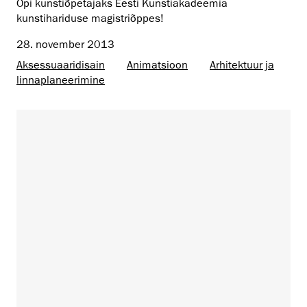
Õpi kunstiõpetajaks Eesti Kunstiakadeemia
kunstihariduse magistriõppes!
28. november 2013
Aksessuaaridisain
Animatsioon
Arhitektuur ja
linnaplaneerimine