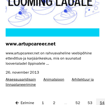
www.artupcareer.net
www.artupcareer.net on rahvusvaheline veebipõhine
ettevõtlus-ja karjäärikeskus, mis on suunatud
looverialadel õppivatele ...
26. november 2013
Aksessuaaridisain
Animatsioon
Arhitektuur ja
linnaplaneerimine
Eelmine
1
2
...
52
53
54