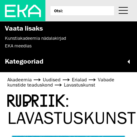
Vaata lisaks
Kunstiakadeemia nädalakirjad
EKA meedias
Kategooriad
Akadeemia
Uudised
Erialad
Vabade
kunstide teaduskond
Lavastuskunst
RUBRIIK:
LAVASTUSKUNST