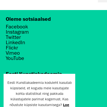
Oleme sotsiaalsed
Facebook
Instagram
Twitter
LinkedIn
Flickr
Vimeo
YouTube
Eesti Kunstiakadeemia
Põhja puiestee 7
Eesti Kunstiakadeemia koduleht kasutab
Tallinn 10412
küpsiseid, et koguda meie kasutajate
kohta statistikat ning pakkuda
artun@artun.ee
külastajatele parimat kogemust. Kas
+372 6267301
nõustute küpsiste kasutamisega?
Loe