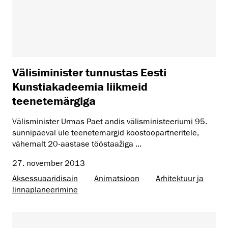
Välisiminister tunnustas Eesti
Kunstiakadeemia liikmeid
teenetemärgiga
Välisminister Urmas Paet andis välisministeeriumi 95.
sünnipäeval üle teenetemärgid koostööpartneritele,
vähemalt 20-aastase tööstaažiga ...
27. november 2013
Aksessuaaridisain
Animatsioon
Arhitektuur ja
linnaplaneerimine