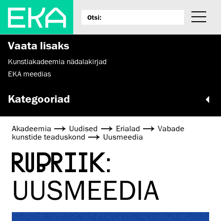
Vaata lisaks
Kunstiakadeemia nädalakirjad
EKA meedias
Kategooriad
Akadeemia
Uudised
Erialad
Vabade
kunstide teaduskond
Uusmeedia
RUBRIIK:
UUSMEEDIA