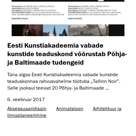
Eesti Kunstiakadeemia vabade
kunstide teaduskond võõrustab Põhja-
ja Baltimaade tudengeid
Täna algas Eesti Kunstiakadeemia vabade kunstide
teaduskonnas rahvusvaheline töötuba „Tallinn Noir”.
Selle jooksul teevad 20 Põhja- ja Baltimaade ...
6. veebruar 2017
Aksessuaaridisain
Animatsioon
Arhitektuur ja
linnaplaneerimine