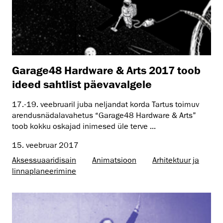
Garage48 Hardware & Arts 2017 toob
ideed sahtlist päevavalgele
17.-19. veebruaril juba neljandat korda Tartus toimuv
arendusnädalavahetus “Garage48 Hardware & Arts”
toob kokku oskajad inimesed üle terve ...
15. veebruar 2017
Aksessuaaridisain
Animatsioon
Arhitektuur ja
linnaplaneerimine