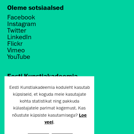
Oleme sotsiaalsed
Facebook
Instagram
Twitter
LinkedIn
Flickr
Vimeo
YouTube
Eesti Kunstiakadeemia
Põhja puiestee 7
Eesti Kunstiakadeemia koduleht kasutab
Tallinn 10412
küpsiseid, et koguda meie kasutajate
kohta statistikat ning pakkuda
artun@artun.ee
külastajatele parimat kogemust. Kas
+372 6267301
nõustute küpsiste kasutamisega?
Loe
veel
.
Liitu uudiskirjaga!