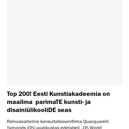
Top 200! Eesti Kunstiakadeemia on
maailma parimaTE kunsti- ja
disainiülikooliDE seas
Rahvusvaheline konsultatsioonifirma Quacquarelli
Symonds (QS) avalikustas edetabeli „QS World