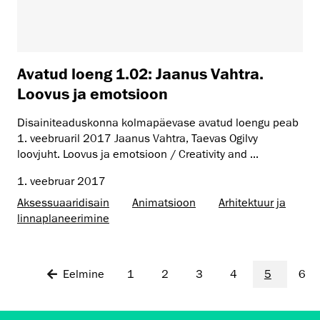
Avatud loeng 1.02: Jaanus Vahtra.
Loovus ja emotsioon
Disainiteaduskonna kolmapäevase avatud loengu peab
1. veebruaril 2017 Jaanus Vahtra, Taevas Ogilvy
loovjuht. Loovus ja emotsioon / Creativity and ...
1. veebruar 2017
Aksessuaaridisain
Animatsioon
Arhitektuur ja
linnaplaneerimine
Eelmine
1
2
3
4
5
6