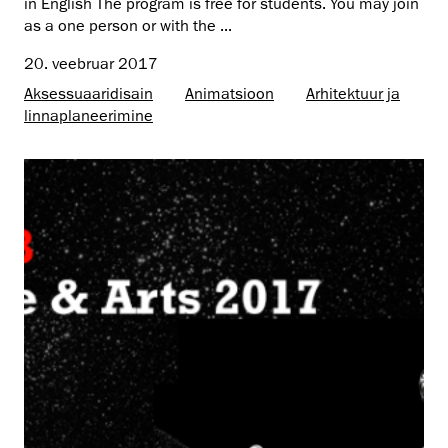
in English The program is free for students. You may join
as a one person or with the ...
20. veebruar 2017
Aksessuaaridisain
Animatsioon
Arhitektuur ja
linnaplaneerimine