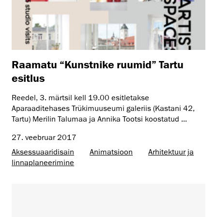
Raamatu “Kunstnike ruumid” Tartu
esitlus
Reedel, 3. märtsil kell 19.00 esitletakse
Aparaaditehases Trükimuuseumi galeriis (Kastani 42,
Tartu) Merilin Talumaa ja Annika Tootsi koostatud ...
27. veebruar 2017
Aksessuaaridisain
Animatsioon
Arhitektuur ja
linnaplaneerimine