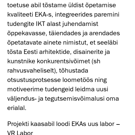
toetuse abil tõstame üldist õpetamise
kvaliteeti EKA-s, integreerides paremini
tudengite IKT alast juhendamist
õppekavasse, täiendades ja arendades
õpetatavate ainete nimistut, et seeläbi
tõsta Eesti arhitektide, disainerite ja
kunstnike konkurentsivõimet (sh
rahvusvaheliselt), tõhustada
otsustusprotsesse loometöös ning
motiveerime tudengeid leidma uusi
väljendus- ja tegutsemisvõimalusi oma
erialal.
Projekti kaasabil loodi EKAs uus labor –
VR Labor