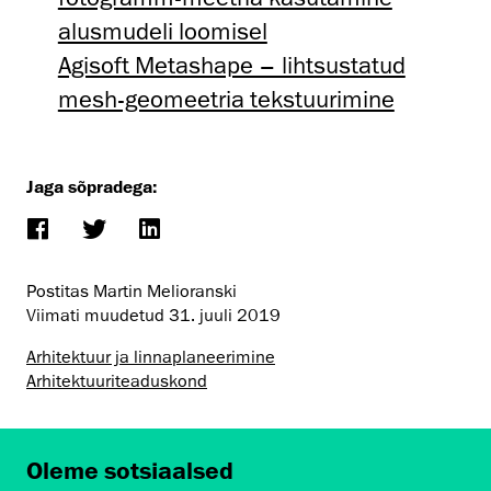
alusmudeli loomisel
Agisoft Metashape – lihtsustatud
mesh-geomeetria tekstuurimine
Jaga sõpradega:
Postitas Martin Melioranski
Viimati muudetud
31. juuli 2019
Arhitektuur ja linnaplaneerimine
Arhitektuuri­teaduskond
Oleme sotsiaalsed