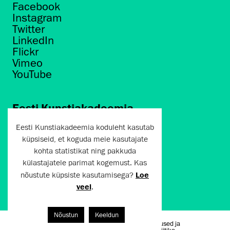
Facebook
Instagram
Twitter
LinkedIn
Flickr
Vimeo
YouTube
Eesti Kunstiakadeemia
Põhja puiestee 7
Eesti Kunstiakadeemia koduleht kasutab
Tallinn 10412
küpsiseid, et koguda meie kasutajate
kohta statistikat ning pakkuda
artun@artun.ee
külastajatele parimat kogemust. Kas
+372 6267301
nõustute küpsiste kasutamisega?
Loe
veel
.
Liitu uudiskirjaga!
Nõustun
Keeldun
Kasutustingimused ja
Artun.ee 2024