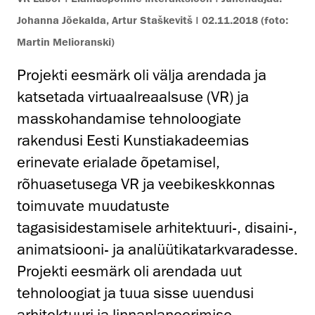
Johanna Jõekalda, Artur Staškevitš | 02.11.2018 (foto:
Martin Melioranski)
Projekti eesmärk oli välja arendada ja
katsetada virtuaalreaalsuse (VR) ja
masskohandamise tehnoloogiate
rakendusi Eesti Kunstiakadeemias
erinevate erialade õpetamisel,
rõhuasetusega VR ja veebikeskkonnas
toimuvate muudatuste
tagasisidestamisele arhitektuuri-, disaini-,
animatsiooni- ja analüütikatarkvaradesse.
Projekti eesmärk oli arendada uut
tehnoloogiat ja tuua sisse uuendusi
arhitektuuri ja linnaplaneerimise,