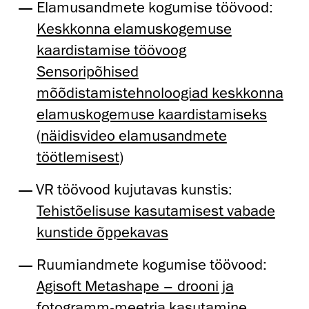
Elamusandmete kogumise töövood:
Keskkonna elamuskogemuse
kaardistamise töövoog
Sensoripõhised
mõõdistamistehnoloogiad keskkonna
elamuskogemuse kaardistamiseks
(
näidisvideo elamusandmete
töötlemisest
)
VR töövood kujutavas kunstis:
Tehistõelisuse kasutamisest vabade
kunstide õppekavas
Ruumiandmete kogumise töövood:
Agisoft Metashape – drooni ja
fotogramm-meetria kasutamine