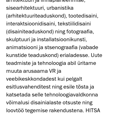
sisearhitektuuri, urbanistika
(arhitektuuriteaduskond), tootedisaini,
interaktsioonidisaini, tekstiilidisaini
(disainiteaduskond) ning fotograafia,
skulptuuri ja installatsioonikunsti,
animatsiooni ja stsenograafia (vabade
kunstide teaduskond) erialadesse. Uute
teadmiste ja tehnoloogia abil üritame
muuta arusaama VR ja
veebikeskkondadest kui pelgalt
esitlusvahenditest ning esile tõsta ja
katsetada selle tehnoloogiavaldkonna
võimalusi disainialaste otsuste ning
loovtöö tegemise rakendustena. HITSA