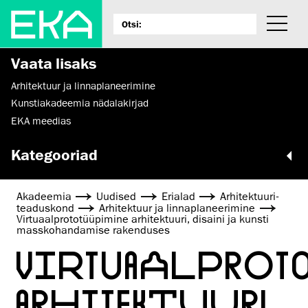
Vaata lisaks
Arhitektuur ja linnaplaneerimine
Kunstiakadeemia nädalakirjad
EKA meedias
Kategooriad
Akadeemia
Uudised
Erialad
Arhitektuuri­
teaduskond
Arhitektuur ja linnaplaneerimine
Virtuaalprototüüpimine arhitektuuri, disaini ja kunsti
masskohandamise rakenduses
VIRTUAALPRO
ARHITEKTUURI,