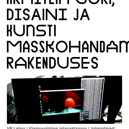
DISAINI JA
KUNSTI
MASSKOHANDAM
RAKENDUSES
VR Labor | Elamuspõhine interaktsioon | Juhendajad: