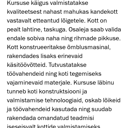
Kursuse käigus valmistatakse
kvaliteetsest nahast mahukas kandekott
vastavalt etteantud lõigetele. Kott on
pealt lahtine, taskuga. Osaleja saab valida
endale sobiva naha ning rihmade pikkuse.
Kott konstrueeritakse õmblusmasinal,
rakendades lisaks erinevaid
käsitöövõtteid. Tutvustatakse
töövahendeid ning koti tegemiseks
vajaminevaid materjale. Kursuse läbinu
tunneb koti konstruktsiooni ja
valmistamise tehnoloogiaid, oskab lõikeid
ja töövahendeid kasutada ning suudab
rakendada omandatud teadmisi
iseseisvalt kottide valmistamiseks.