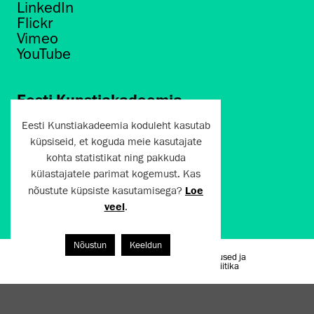
LinkedIn
Flickr
Vimeo
YouTube
Eesti Kunstiakadeemia
Põhja puiestee 7
Eesti Kunstiakadeemia koduleht kasutab
Tallinn 10412
küpsiseid, et koguda meie kasutajate
kohta statistikat ning pakkuda
artun@artun.ee
külastajatele parimat kogemust. Kas
+372 6267301
nõustute küpsiste kasutamisega?
Loe
veel
.
Liitu uudiskirjaga!
Nõustun
Keeldun
Kasutustingimused ja
Artun.ee 2024
privaatsuspoliitika