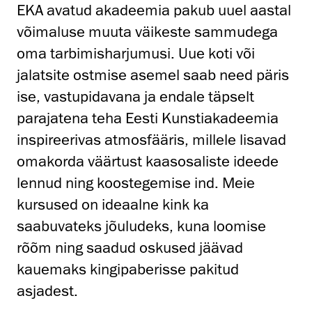
EKA avatud akadeemia pakub uuel aastal
võimaluse muuta väikeste sammudega
oma tarbimisharjumusi. Uue koti või
jalatsite ostmise asemel saab need päris
ise, vastupidavana ja endale täpselt
parajatena teha Eesti Kunstiakadeemia
inspireerivas atmosfääris, millele lisavad
omakorda väärtust kaasosaliste ideede
lennud ning koostegemise ind. Meie
kursused on ideaalne kink ka
saabuvateks jõuludeks, kuna loomise
rõõm ning saadud oskused jäävad
kauemaks kingipaberisse pakitud
asjadest.