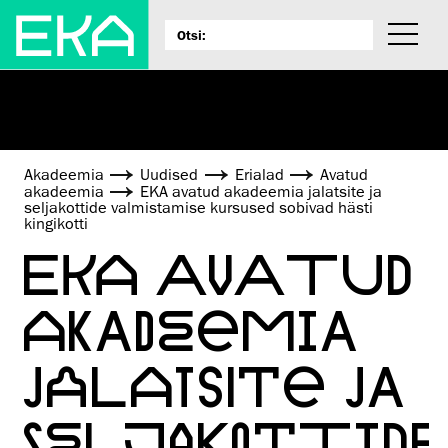
Akadeemia
Uudised
Erialad
Avatud
akadeemia
EKA avatud akadeemia jalatsite ja
seljakottide valmistamise kursused sobivad hästi
kingikotti
EKA AVATUD
AKADEEMIA
JALATSITE JA
SELJAKOTTIDE