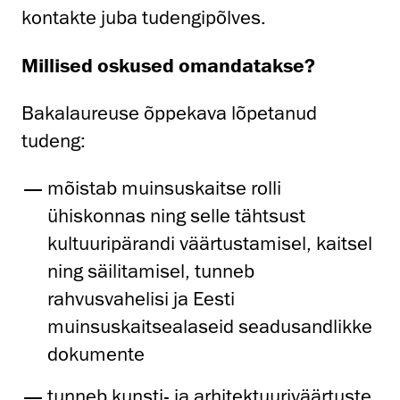
kontakte juba tudengipõlves.
Millised oskused omandatakse?
Bakalaureuse õppekava lõpetanud
tudeng:
mõistab muinsuskaitse rolli
ühiskonnas ning selle tähtsust
kultuuripärandi väärtustamisel, kaitsel
ning säilitamisel, tunneb
rahvusvahelisi ja Eesti
muinsuskaitsealaseid seadusandlikke
dokumente
tunneb kunsti- ja arhitektuuriväärtuste