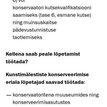
6) või
konservaatori kutsekvalifikatsiooni
saamiseks (tase 6, esmane kutse)
ning muinsuskaitse
pädevustunnistuse
taotlemiseks
Kellena saab peale lõpetamist
töötada?
Kunstimälestiste konserveerimise
eriala lõpetajad saavad töötada
:
konservaatoritena muuseumides ning
konserveerimisasutustes