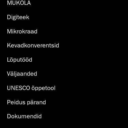
MUKOLA
Digiteek
Mikrokraad
Kevadkonverentsid
Lõputööd
Väljaanded
UNESCO õppetool
Peidus pärand
Dokumendid