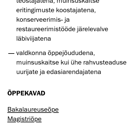
teostajatena, muinsuskaitse
eritingimuste koostajatena,
konserveerimis- ja
restaureerimistööde järelevalve
läbiviijatena
valdkonna õppejõududena,
muinsuskaitse kui ühe rahvusteaduse
uurijate ja edasiarendajatena
ÕPPEKAVAD
Bakalaureuseõpe
Magistriõpe