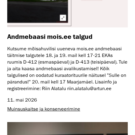
Andmebaasi mois.ee talgud
Kutsume mõisahuvilisi uueneva mois.ee andmebaasi
täitmise talgutele 18. ja 19. mail kell 17-21 EKAs
ruumis D-412 (esmaspäeval) ja D-413 (teisipäeval). Tule
ja aita kaasa andmebaasi avalikustamisel! Kõik
talgulised on oodatud kuraatorituurile näitusel "Sulle on
pärandus!" 20. mail kell 17 Maarjamäel. Lisainfo ja
registreerimine: Riin Alatalu riin.alatalu@artun.ee
11. mai 2026
Muinsus­kaitse ja konserveerimine