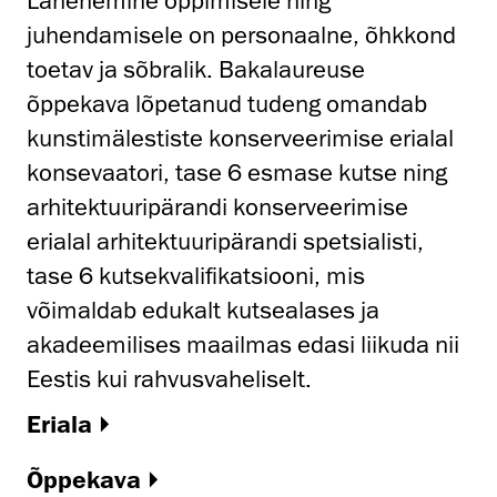
Lähenemine õppimisele ning
juhendamisele on personaalne, õhkkond
toetav ja sõbralik. Bakalaureuse
õppekava lõpetanud tudeng omandab
kunstimälestiste konserveerimise erialal
konsevaatori, tase 6 esmase kutse ning
arhitektuuripärandi konserveerimise
erialal arhitektuuripärandi spetsialisti,
tase 6 kutsekvalifikatsiooni, mis
võimaldab edukalt kutsealases ja
akadeemilises maailmas edasi liikuda nii
Eestis kui rahvusvaheliselt.
Eriala
Õppekava