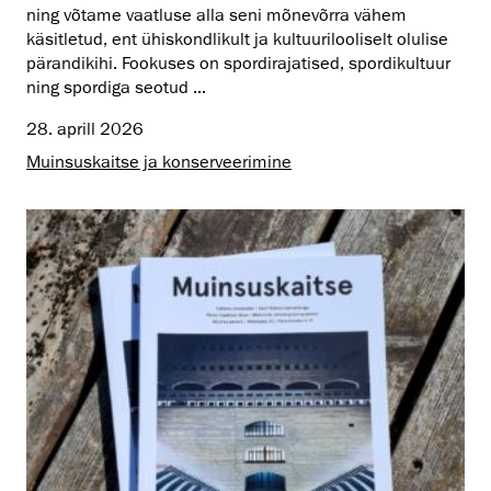
ning võtame vaatluse alla seni mõnevõrra vähem
käsitletud, ent ühiskondlikult ja kultuurilooliselt olulise
pärandikihi. Fookuses on spordirajatised, spordikultuur
ning spordiga seotud ...
28. aprill 2026
Muinsus­kaitse ja konserveerimine