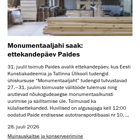
Monumentaaljahi saak:
ettekandepäev Paides
31. juulil toimub Paides avalik ettekandepäev, kus Eesti
Kunstiakadeemia ja Tallinna Ülikooli tudengid
ühiskursuse “Monumentaaljaht” tudengid tutvustavad
27.–31. juulini toimuvate välitööde tulemusi ning
arutlevad nõukogudeaegse monumentaalkunsti
uurimise ja säilitamise üle. Toimuvad ka
külalisettekanded. Huvilised on algusajaga kell 12:00
oodatud Paide endisesse autotranspordibaasi nr 10, ...
28. juuli 2026
Muinsus­kaitse ja konserveerimine