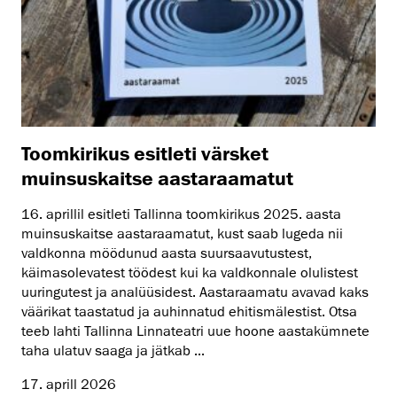
Toomkirikus esitleti värsket
muinsuskaitse aastaraamatut
16. aprillil esitleti Tallinna toomkirikus 2025. aasta
muinsuskaitse aastaraamatut, kust saab lugeda nii
valdkonna möödunud aasta suursaavutustest,
käimasolevatest töödest kui ka valdkonnale olulistest
uuringutest ja analüüsidest. Aastaraamatu avavad kaks
väärikat taastatud ja auhinnatud ehitismälestist. Otsa
teeb lahti Tallinna Linnateatri uue hoone aastakümnete
taha ulatuv saaga ja jätkab ...
17. aprill 2026