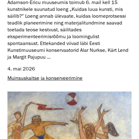
Adamson-Ericu muuseumis toimub 6. mail kell 15
kunstnikele suunatud loeng „Kuidas luua kunsti, mis
säilib?” Loeng annab ülevaate, kuidas loomeprotsessi
teadlik planeerimine ning materjalitundmine saavad
toetada teose kestvust, säilitades
eksperimenteerimisrõõmu ja loomingulist
spontaansust. Ettekanded viivad läbi Eesti
Kunstimuuseumi konservaatorid Alar Nurkse, Kärt Lend
ja Margit Pajupuu ...
4. mai 2026
Muinsus­kaitse ja konserveerimine