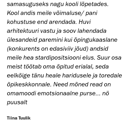
samasuguseks nagu kooli lõpetades.
sa
Kool andis meile võimaluse/ pani
Ko
kohustuse end arendada. Huvi
ko
arhitektuuri vastu ja soov lahendada
ar
e
ülesandeid paremini kui õpingukaaslane
ül
(konkurents on edasiviiv jõud) andsid
(k
osa
meile hea stardipositsiooni elus. Suur osa
me
meist töötab oma õpitud erialal, seda
me
ale
eelkõige tänu heale haridusele ja toredale
ee
õpikeskkonnale. Need mõned read on
õp
omamoodi emotsionaalne purse... nö
om
puusalt
pu
Tiina Tuulik
Tii