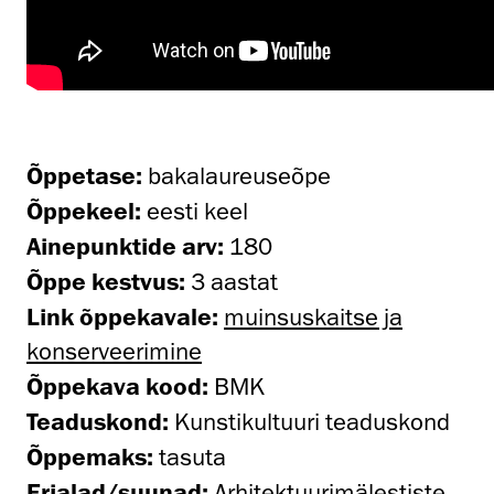
Õppetase:
bakalaureuseõpe
Õppekeel:
eesti keel
Ainepunktide arv:
180
Õppe kestvus:
3 aastat
Link õppekavale:
muinsuskaitse ja
konserveerimine
Õppekava kood:
BMK
Teaduskond:
Kunstikultuuri teaduskond
Õ
ppemaks:
tasuta
Erialad/suunad:
Arhitektuurimälestiste