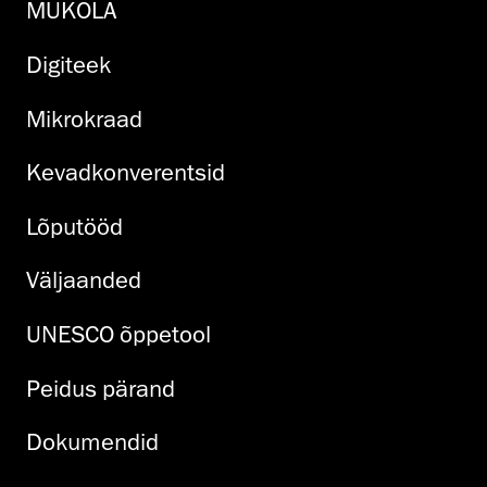
MUKOLA
Digiteek
Mikrokraad
Kevadkonverentsid
Lõputööd
Väljaanded
UNESCO õppetool
Peidus pärand
Dokumendid