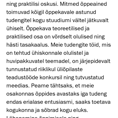
ning praktilisi oskusi. Mitmed õppeained
toimuvad kõigil õppekavale astunud
tudengitel kogu stuudiumi vältel jätkuvalt
ühiselt. Õppekava teoreetilised ja
praktilised osa on võrdselt olulised ning
hästi tasakaalus. Meie tudengite töid, mis
on tehtud ühiskonnale olulistel ja
huvipakkuvatel teemadel, on järjepidevalt
tunnustatud riiklikul üliõpilaste
teadustööde konkursil ning tutvustatud
meedias. Peame tähtsaks, et meie
osakonnas õppides avastaks iga tudeng
endas erialase entusiasmi, saaks toetava
kogukonna ja sõbrad kogu eluks.