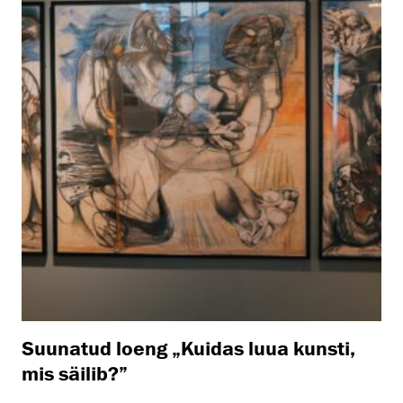
Suunatud loeng „Kuidas luua kunsti,
mis säilib?”