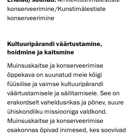
konserveerimine/Kunstimälestiste
konserveerimine
Kultuuripärandi väärtustamine,
hoidmine ja kaitsmine
Muinsuskaitse ja konserveerimise
õppekava on suunatud meie kõigi
füüsilise ja vaimse kultuuripärandi
väärtustamisele ja säilitamisele. See on
erakordselt vaheldusrikas ja põnev, suure
ühiskondliku missiooniga valdkond.
Muinsuskaitse ja konserveerimise
osakonnas õpivad inimesed, kes soovivad