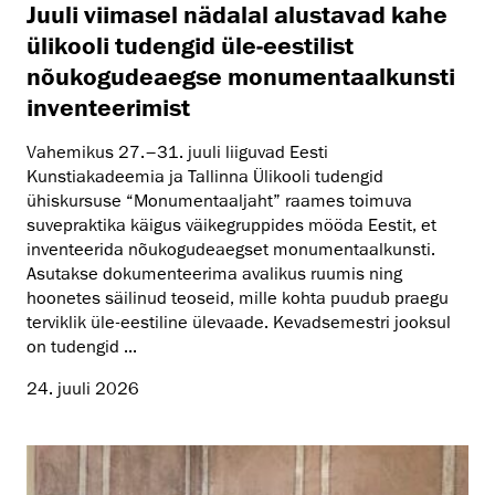
Juuli viimasel nädalal alustavad kahe
ülikooli tudengid üle-eestilist
nõukogudeaegse monumentaalkunsti
inventeerimist
Vahemikus 27.–31. juuli liiguvad Eesti
Kunstiakadeemia ja Tallinna Ülikooli tudengid
ühiskursuse “Monumentaaljaht” raames toimuva
suvepraktika käigus väikegruppides mööda Eestit, et
inventeerida nõukogudeaegset monumentaalkunsti.
Asutakse dokumenteerima avalikus ruumis ning
hoonetes säilinud teoseid, mille kohta puudub praegu
terviklik üle-eestiline ülevaade. Kevadsemestri jooksul
on tudengid ...
24. juuli 2026