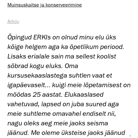
Muinsus­kaitse ja konserveerimine
Arhiiv
Õpingud ERKIs on olnud minu elu üks
Õp
.
kõige helgem aga ka õpetlikum periood.
kõ
Lisaks erialale sain ma sellest koolist
Li
sõbrad kogu eluks. Oma
sõ
kursusekaaslastega suhtlen vaat et
ku
 on
igapäevaselt... kuigi meie lõpetamisest on
ig
möödas 25 aastat. Elukaaslased
mö
vahetuvad, lapsed on juba suured aga
va
meie suhtleme omavahel endiselt nii,
me
nagu oleks aeg meie jaoks seisma
na
d
jäänud. Me oleme üksteise jaoks jäänud
jä