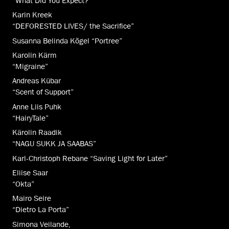
“What Did You Expect?”
Karin Kreek
“DEFORESTED LIVES/ the Sacrifice”
Susanna Belinda Kõgel “Portree”
Karolin Kärm
“Migraine”
Andreas Kübar
“Scent of Support”
Anne Liis Puhk
“HairyTale”
Kärolin Raadik
“NAGU SUKK JA SAABAS”
Karl-Christoph Rebane “Saving Light for Later”
Eliise Saar
“Okta”
Mairo Seire
“Dietro La Porta”
Simona Veilande,