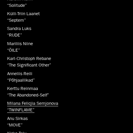
“Solitude”
Külli-Triin Laanet
“Septem”
Sandra Luks
“RUDE”
Mariliis Niine
“ÕILE”
Karl-Christoph Rebane
“The Significant Other”
Anneliis Reili
“Põhjaallikad”
Kerttu Reinmaa
“The Abandoned-Self”
Milana Felicjia Semjonova
“TWINFLAME”
Anu Sirkas
“MOVE”