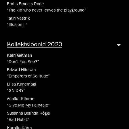
Emils Ernests Rode
“The kid who never leaves the playground”
Tauri Västrik
“Illusion II”
Kollektsioonid 2020
Kairi Getman
“Don’t You See?”
Edvard Hiietam
“Emperors of Solitude”
Liisa Kanemägi
“GNIDRY”
Annika Kiidron
“Give Me My Fairytale”
Susanna Belinda Kõgel
“Bad Habit”
Karolin Kärm