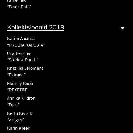
Kirke Talu
“Black Rain”
Kollekt­sioo­nid 2019
Katrin Aasmaa
“PROSTA KAPUSTA”
Una Berzina
“Stories. Part I.”
Kristiina Jeromans
“Extrude”
Mari-Ly Kapp
“REXETIN”
Annika Kiidron
“Dust”
Kertu Kivisik
“v.algus”
Karin Kreek