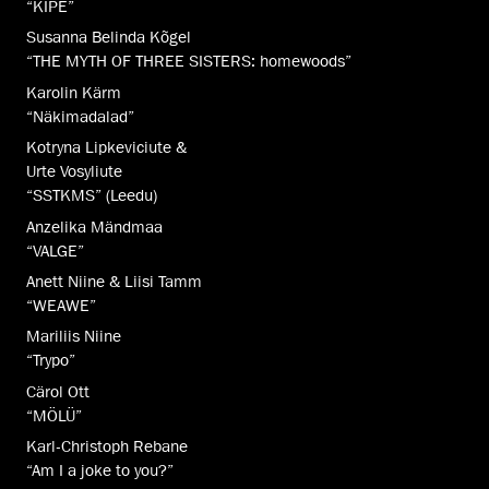
“KIPE”
Susanna Belinda Kõgel
“THE MYTH OF THREE SISTERS: homewoods”
Karolin Kärm
“Näkimadalad”
Kotryna Lipkeviciute &
Urte Vosyliute
“SSTKMS” (Leedu)
Anzelika Mändmaa
“VALGE”
Anett Niine & Liisi Tamm
“WEAWE”
Mariliis Niine
“Trypo”
Cärol Ott
“MÖLÜ”
Karl-Christoph Rebane
“Am I a joke to you?”