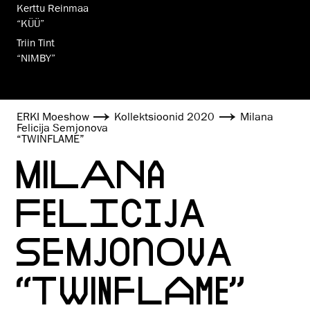
Kerttu Reinmaa
“KÜÜ”
Triin Tint
“NIMBY”
ERKI Moeshow
Kollektsioonid 2020
Milana
Felicija Semjonova
“TWINFLAME”
MILANA
FELICIJA
SEMJONOVA
“TWINFLAME”